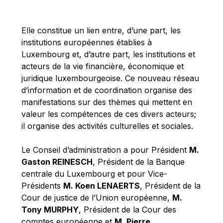
Michael Berry
Michael Palmer
Elle constitue un lien entre, d’une part, les
Michael Sohlman
institutions européennes établies à
Michel Goedert
Luxembourg et, d’autre part, les institutions et
acteurs de la vie financière, économique et
Mireille Delmas-Marty
juridique luxembourgeoise. Ce nouveau réseau
Nobuo Tanaka
d’information et de coordination organise des
Otmar Issing
manifestations sur des thèmes qui mettent en
valeur les compétences de ces divers acteurs;
Paolo Mengozzi
il organise des activités culturelles et sociales.
Paschal Donohoe
Pat Cox
Le Conseil d’administration a pour Président
M.
Gaston REINESCH
, Président de la Banque
Patrizia Nanz
centrale du Luxembourg et pour Vice-
Philippe Maystadt
Présidents
M. Koen LENAERTS
, Président de la
Pierre Gramegna
Cour de justice de l’Union européenne,
M.
Tony MURPHY
, Président de la Cour des
Richard Pelly
comptes européenne et
M. Pierre