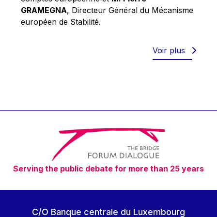
Robert Goebbels
GRAMEGNA
, Directeur Général du Mécanisme
Robert REYNDERS
européen de Stabilité.
Robert WEIDES
Rolf Tarrach
Voir plus
Štefan Füle
Thomas L. Cranfield
Tim Lankester
Timothy Radcliffe
Vaclav Klaus
Vassilios Skouris
Vítor Manuel da Silva Caldeira
Serving the public debate for more than 25 years
Viviane Reding
Walter Hagg
Walter RADERMACHER
C/O Banque centrale du Luxembourg