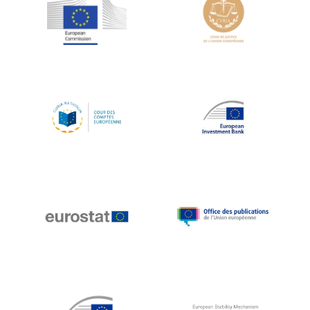
Jean-Louis Schiltz
Jean-Victor Louis
Jens Kreisel
Jeroen Dijsselbloem
Jochen Klucken
Johnny Åkerholm
Joschka Fischer
Juan Manuel Fabra Vallés
Julian Priestley
Karl-Heinz Lambertz
Katharien L.C. Hunt
Kenneth Rogoff
Klaus Regling
Klaus-Heiner Lehne