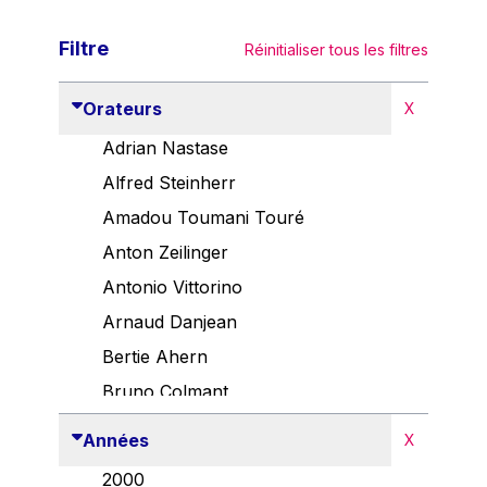
Filtre
Réinitialiser tous les filtres
Orateurs
X
Adrian Nastase
Alfred Steinherr
Amadou Toumani Touré
Anton Zeilinger
Antonio Vittorino
Arnaud Danjean
Bertie Ahern
Bruno Colmant
Carlo Thelen
Années
X
Cem Özdemir
2000