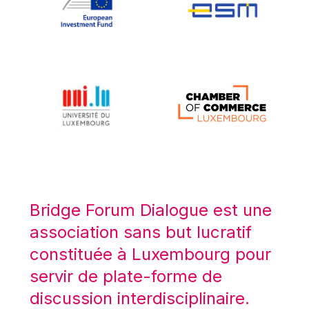
Koen LENAERTS
Lars Heikensten
Laura Kovesi
Luc Frieden
Lucas Papademos
Máire Geoghegan-Quinn
Manolis Mavrommatis
Marc Lemaître
Marcel Zadi Kessy
Mario Centeno
Bridge Forum Dialogue est une
Mario Monti
association sans but lucratif
Maroš ŠEFČOVIČ
constituée à Luxembourg pour
Martin Bailey
servir de plate-forme de
Martine Reicherts
discussion interdisciplinaire.