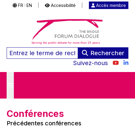
FR
EN
|
Accessibilité
|
Accès membre
|
Serving the public debate for more than 25 years
Rechercher
Suivez-nous
Conférences
Précédentes conférences