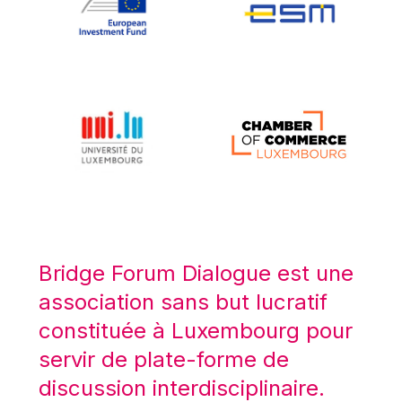
Koen LENAERTS
Lars Heikensten
Laura Kovesi
Luc Frieden
Lucas Papademos
Máire Geoghegan-Quinn
Manolis Mavrommatis
Marc Lemaître
Marcel Zadi Kessy
Mario Centeno
Bridge Forum Dialogue est une
Mario Monti
association sans but lucratif
Maroš ŠEFČOVIČ
constituée à Luxembourg pour
Martin Bailey
servir de plate-forme de
Martine Reicherts
discussion interdisciplinaire.