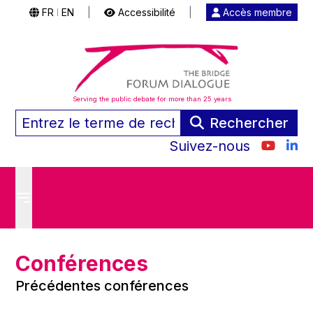
FR
EN
|
Accessibilité
|
Accès membre
|
Serving the public debate for more than 25 years
Rechercher
Suivez-nous
Conférences
Précédentes conférences