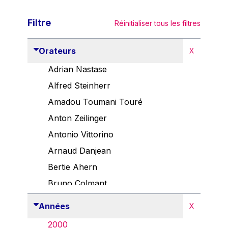
Filtre
Réinitialiser tous les filtres
Orateurs
X
Adrian Nastase
Alfred Steinherr
Amadou Toumani Touré
Anton Zeilinger
Antonio Vittorino
Arnaud Danjean
Bertie Ahern
Bruno Colmant
Carlo Thelen
Années
X
Cem Özdemir
2000