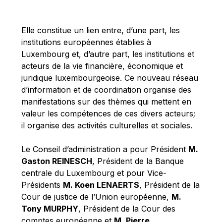
Michael Berry
Michael Palmer
Elle constitue un lien entre, d’une part, les
Michael Sohlman
institutions européennes établies à
Michel Goedert
Luxembourg et, d’autre part, les institutions et
acteurs de la vie financière, économique et
Mireille Delmas-Marty
juridique luxembourgeoise. Ce nouveau réseau
Nobuo Tanaka
d’information et de coordination organise des
Otmar Issing
manifestations sur des thèmes qui mettent en
valeur les compétences de ces divers acteurs;
Paolo Mengozzi
il organise des activités culturelles et sociales.
Paschal Donohoe
Pat Cox
Le Conseil d’administration a pour Président
M.
Gaston REINESCH
, Président de la Banque
Patrizia Nanz
centrale du Luxembourg et pour Vice-
Philippe Maystadt
Présidents
M. Koen LENAERTS
, Président de la
Pierre Gramegna
Cour de justice de l’Union européenne,
M.
Tony MURPHY
, Président de la Cour des
Richard Pelly
comptes européenne et
M. Pierre