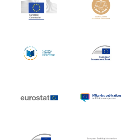
Jean-Louis Schiltz
Jean-Victor Louis
Jens Kreisel
Jeroen Dijsselbloem
Jochen Klucken
Johnny Åkerholm
Joschka Fischer
Juan Manuel Fabra Vallés
Julian Priestley
Karl-Heinz Lambertz
Katharien L.C. Hunt
Kenneth Rogoff
Klaus Regling
Klaus-Heiner Lehne