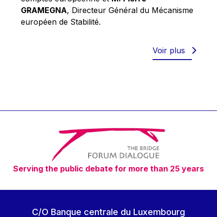
Robert Goebbels
GRAMEGNA
, Directeur Général du Mécanisme
Robert REYNDERS
européen de Stabilité.
Robert WEIDES
Rolf Tarrach
Voir plus
Štefan Füle
Thomas L. Cranfield
Tim Lankester
Timothy Radcliffe
Vaclav Klaus
Vassilios Skouris
Vítor Manuel da Silva Caldeira
Serving the public debate for more than 25 years
Viviane Reding
Walter Hagg
Walter RADERMACHER
C/O Banque centrale du Luxembourg