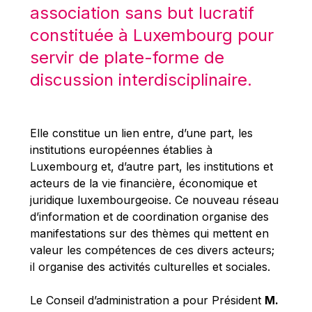
Robert Goebbels
association sans but lucratif
Robert REYNDERS
constituée à Luxembourg pour
Robert WEIDES
servir de plate-forme de
Rolf Tarrach
discussion interdisciplinaire.
Štefan Füle
Thomas L. Cranfield
Elle constitue un lien entre, d’une part, les
Tim Lankester
institutions européennes établies à
Timothy Radcliffe
Luxembourg et, d’autre part, les institutions et
acteurs de la vie financière, économique et
Vaclav Klaus
juridique luxembourgeoise. Ce nouveau réseau
Vassilios Skouris
d’information et de coordination organise des
Vítor Manuel da Silva Caldeira
manifestations sur des thèmes qui mettent en
valeur les compétences de ces divers acteurs;
Viviane Reding
il organise des activités culturelles et sociales.
Walter Hagg
Walter RADERMACHER
Le Conseil d’administration a pour Président
M.