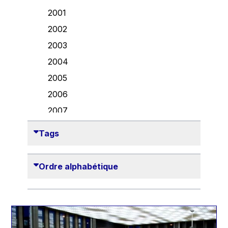
Danny Alexander
2001
Désirée Van Boxtel
2002
Edmond Israel
2003
Etienne de Lhoneux
2004
Euclid Tsakalotos
2005
Francis Carpenter
2006
François Villeroy de Galhau
2007
Frederica Mogherini
2008
Tags
Gaston Reinesch
2009
Georg Helg
2010
Ordre alphabétique
Gil Carlos Rodrigues Iglesias
2011
Gunnar Lund
2012
Günther Hermann Oettinger
2013
Günther Verheugen
2014