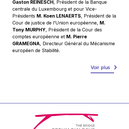
Gaston REINESCH
, Président de la Banque
Werner Hoyer
centrale du Luxembourg et pour Vice-
Wolfgang Ketterle
Présidents
M. Koen LENAERTS
, Président de la
Yasser Abed Rabbo
Cour de justice de l’Union européenne,
M.
Tony MURPHY
, Président de la Cour des
Yossi Beillin
comptes européenne et
M. Pierre
Yves FRANCHET
GRAMEGNA
, Directeur Général du Mécanisme
Yves Mersch
européen de Stabilité.
Voir plus