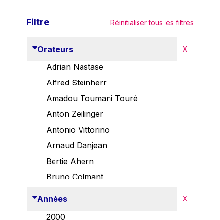
Filtre
Réinitialiser tous les filtres
Orateurs
X
Adrian Nastase
Alfred Steinherr
Amadou Toumani Touré
Anton Zeilinger
Antonio Vittorino
Arnaud Danjean
Bertie Ahern
Bruno Colmant
Carlo Thelen
Années
X
Cem Özdemir
2000