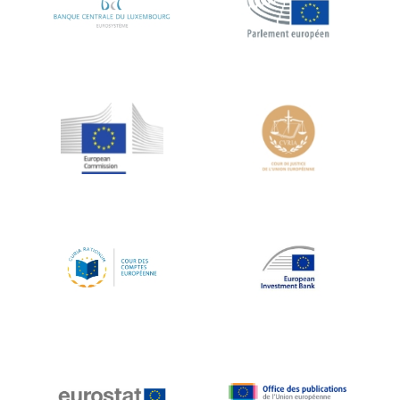
Koen LENAERTS
Lars Heikensten
Laura Kovesi
Luc Frieden
Lucas Papademos
Máire Geoghegan-Quinn
Manolis Mavrommatis
Marc Lemaître
Marcel Zadi Kessy
Mario Centeno
Mario Monti
Maroš ŠEFČOVIČ
Martin Bailey
Martine Reicherts