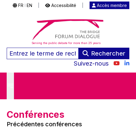
FR
EN
|
Accessibilité
|
Accès membre
|
Serving the public debate for more than 25 years
Rechercher
Suivez-nous
Conférences
Précédentes conférences