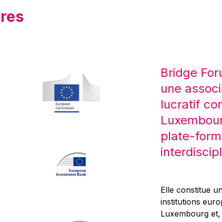
res
Bridge For
une associ
lucratif co
Luxembourg
plate-form
interdiscipl
Elle constitue un
institutions eur
Luxembourg et, d