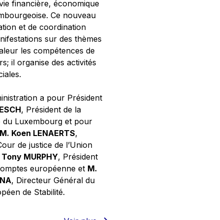
 vie financière, économique
xembourgeoise. Ce nouveau
tion et de coordination
nifestations sur des thèmes
valeur les compétences de
s; il organise des activités
ciales.
inistration a pour Président
NESCH
, Président de la
e du Luxembourg et pour
M. Koen LENAERTS
,
Cour de justice de l’Union
 Tony MURPHY
, Président
 comptes européenne et
M.
GNA
, Directeur Général du
éen de Stabilité.