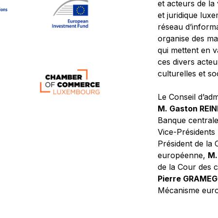
et acteurs de la
et juridique lu
réseau d’informa
organise des ma
qui mettent en 
ces divers acteur
culturelles et so
Le Conseil d’adm
M. Gaston REI
Banque central
Vice-Présidents
Président de la 
européenne,
M.
de la Cour des
Pierre GRAME
Mécanisme europ