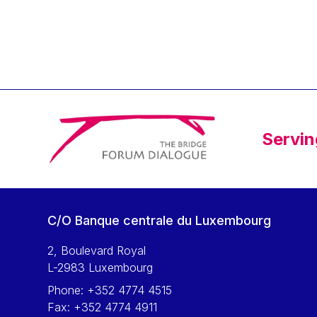
Klaus Regling
Klaus-Heiner Lehne
Koen LENAERTS
Lars Heikensten
Laura Kovesi
Luc Frieden
Servin
Lucas Papademos
Máire Geoghegan-Quinn
Manolis Mavrommatis
Marc Lemaître
C/O Banque centrale du Luxembourg
Marcel Zadi Kessy
Mario Centeno
2, Boulevard Royal
L-2983 Luxembourg
Mario Monti
Phone:
+352 4774 4515
Maroš ŠEFČOVIČ
Fax:
+352 4774 4911