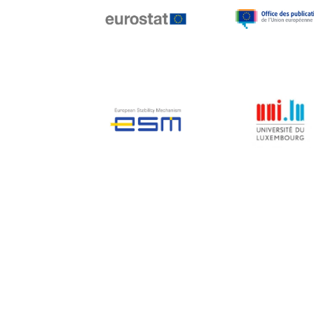
Jean-Louis Biancarelli
Jean-Louis Schiltz
Jean-Victor Louis
Jens Kreisel
Jeroen Dijsselbloem
Jochen Klucken
Johnny Åkerholm
Joschka Fischer
Juan Manuel Fabra
Vallés
Julian Priestley
Karl-Heinz Lambertz
Katharien L.C. Hunt
Kenneth Rogoff