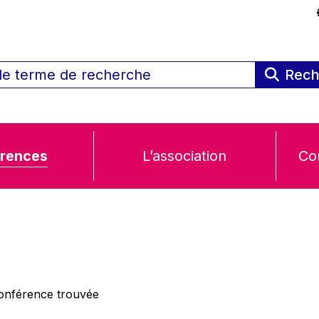
Rech
rences
L’association
Co
nférence trouvée