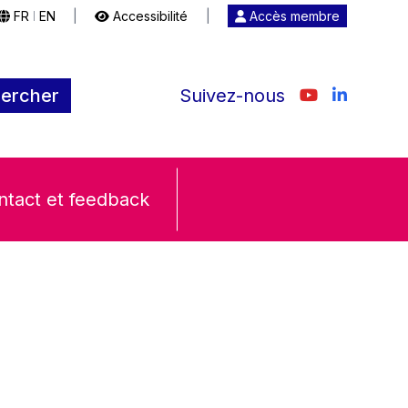
FR
EN
|
Accessibilité
|
Accès membre
|
ercher
Suivez-nous
ntact et feedback