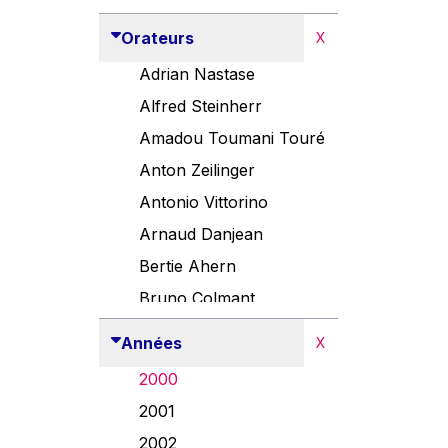
Orateurs
X
Adrian Nastase
Alfred Steinherr
Amadou Toumani Touré
Anton Zeilinger
Antonio Vittorino
Arnaud Danjean
Bertie Ahern
Bruno Colmant
Carlo Thelen
Années
X
Cem Özdemir
2000
Danny Alexander
2001
Désirée Van Boxtel
2002