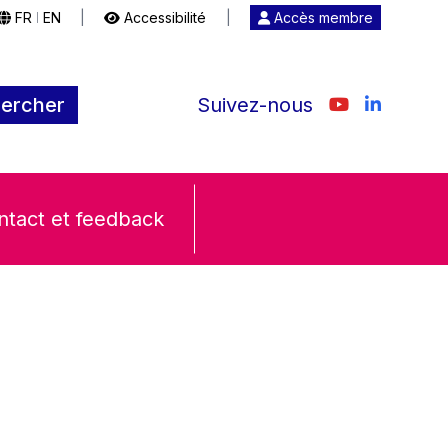
FR
EN
|
Accessibilité
|
Accès membre
|
ercher
Suivez-nous
ntact et feedback