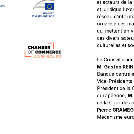
et acteurs de la
et juridique lu
réseau d’informa
organise des ma
qui mettent en 
ces divers acteur
culturelles et so
Le Conseil d’adm
M. Gaston REI
Banque central
Vice-Présidents
Président de la 
européenne,
M.
de la Cour des
Pierre GRAME
Mécanisme europ