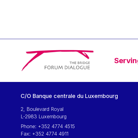
Klaus Regling
Klaus-Heiner Lehne
Koen LENAERTS
Lars Heikensten
Laura Kovesi
Luc Frieden
Servin
Lucas Papademos
Máire Geoghegan-Quinn
Manolis Mavrommatis
Marc Lemaître
C/O Banque centrale du Luxembourg
Marcel Zadi Kessy
Mario Centeno
2, Boulevard Royal
L-2983 Luxembourg
Mario Monti
Phone:
+352 4774 4515
Maroš ŠEFČOVIČ
Fax:
+352 4774 4911