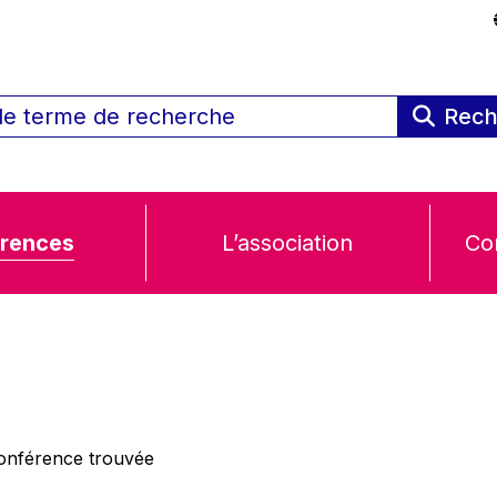
Rech
rences
L’association
Co
nférence trouvée