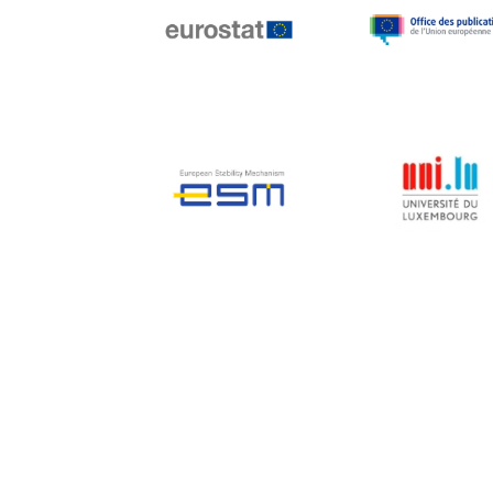
Jean-Louis Biancarelli
Jean-Louis Schiltz
Jean-Victor Louis
Jens Kreisel
Jeroen Dijsselbloem
Jochen Klucken
Johnny Åkerholm
Joschka Fischer
Juan Manuel Fabra
Vallés
Julian Priestley
Karl-Heinz Lambertz
Katharien L.C. Hunt
Kenneth Rogoff