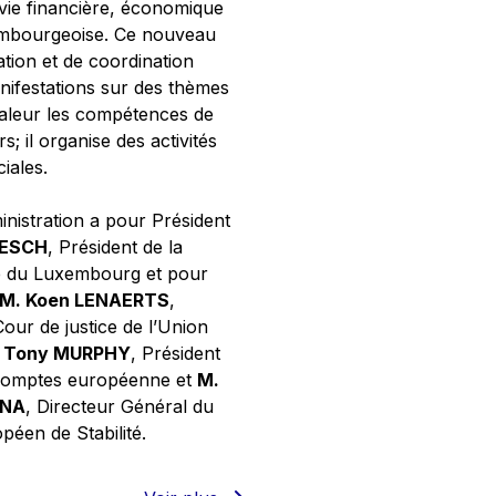
 vie financière, économique
xembourgeoise. Ce nouveau
tion et de coordination
nifestations sur des thèmes
valeur les compétences de
s; il organise des activités
ciales.
inistration a pour Président
NESCH
, Président de la
e du Luxembourg et pour
M. Koen LENAERTS
,
Cour de justice de l’Union
 Tony MURPHY
, Président
 comptes européenne et
M.
GNA
, Directeur Général du
éen de Stabilité.