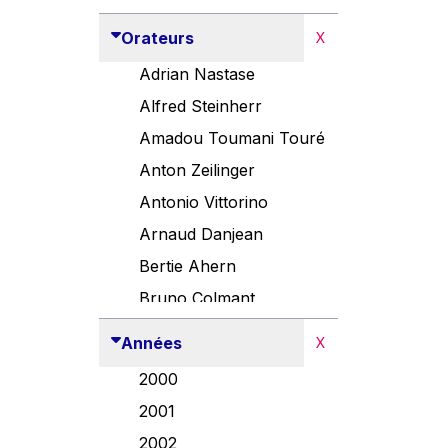
Orateurs
X
Adrian Nastase
Alfred Steinherr
Amadou Toumani Touré
Anton Zeilinger
Antonio Vittorino
Arnaud Danjean
Bertie Ahern
Bruno Colmant
Carlo Thelen
Années
X
Cem Özdemir
2000
Danny Alexander
2001
Désirée Van Boxtel
2002