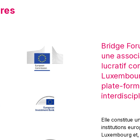
res
Bridge For
une associ
lucratif co
Luxembourg
plate-form
interdiscipl
Elle constitue un
institutions eur
Luxembourg et, d