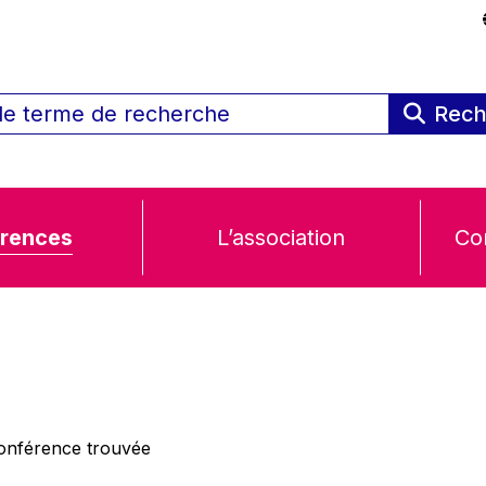
Rech
rences
L’association
Co
nférence trouvée