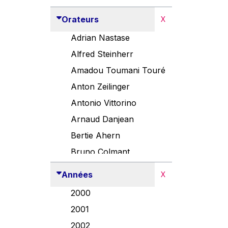
Orateurs
X
Adrian Nastase
Alfred Steinherr
Amadou Toumani Touré
Anton Zeilinger
Antonio Vittorino
Arnaud Danjean
Bertie Ahern
Bruno Colmant
Carlo Thelen
Années
X
Cem Özdemir
2000
Danny Alexander
2001
Désirée Van Boxtel
2002