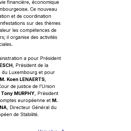
 vie financière, économique
xembourgeoise. Ce nouveau
tion et de coordination
nifestations sur des thèmes
valeur les compétences de
s; il organise des activités
ciales.
inistration a pour Président
NESCH
, Président de la
e du Luxembourg et pour
M. Koen LENAERTS
,
Cour de justice de l’Union
 Tony MURPHY
, Président
 comptes européenne et
M.
GNA
, Directeur Général du
éen de Stabilité.