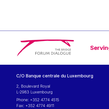
Klaus Regling
Klaus-Heiner Lehne
Koen LENAERTS
Lars Heikensten
Laura Kovesi
Luc Frieden
Servin
Lucas Papademos
Máire Geoghegan-Quinn
Manolis Mavrommatis
Marc Lemaître
C/O Banque centrale du Luxembourg
Marcel Zadi Kessy
Mario Centeno
2, Boulevard Royal
L-2983 Luxembourg
Mario Monti
Phone:
+352 4774 4515
Maroš ŠEFČOVIČ
Fax:
+352 4774 4911