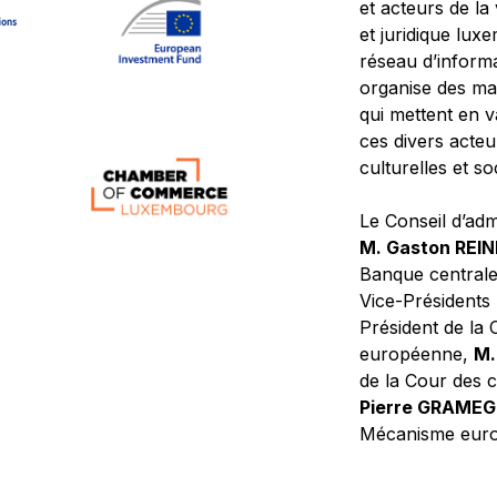
et acteurs de la
et juridique lu
réseau d’informa
organise des ma
qui mettent en 
ces divers acteur
culturelles et so
Le Conseil d’adm
M. Gaston REI
Banque central
Vice-Présidents
Président de la 
européenne,
M.
de la Cour des
Pierre GRAME
Mécanisme europ