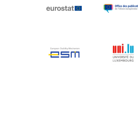
Jean-Louis Biancarelli
Jean-Louis Schiltz
Jean-Victor Louis
Jens Kreisel
Jeroen Dijsselbloem
Jochen Klucken
Johnny Åkerholm
Joschka Fischer
Juan Manuel Fabra
Vallés
Julian Priestley
Karl-Heinz Lambertz
Katharien L.C. Hunt
Kenneth Rogoff