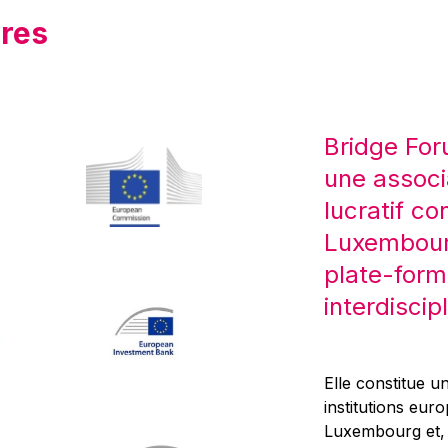
res
Bridge For
une associ
lucratif co
Luxembourg
plate-form
interdiscipl
Elle constitue un
institutions eur
Luxembourg et, d