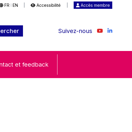
FR
EN
|
Accessibilité
|
Accès membre
|
ercher
Suivez-nous
ntact et feedback