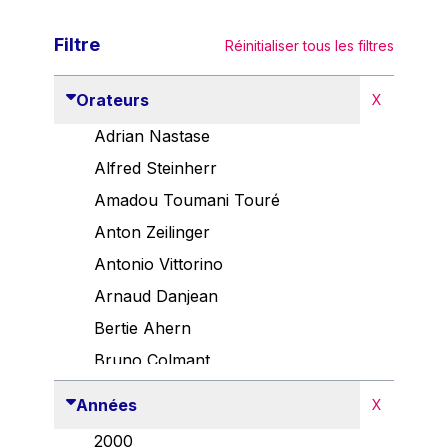
Filtre
Réinitialiser tous les filtres
Orateurs
X
Adrian Nastase
Alfred Steinherr
Amadou Toumani Touré
Anton Zeilinger
Antonio Vittorino
Arnaud Danjean
Bertie Ahern
Bruno Colmant
Carlo Thelen
Années
X
Cem Özdemir
2000