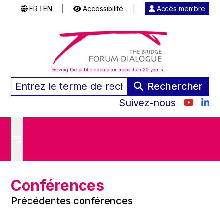
FR
EN
|
Accessibilité
|
Accès membre
|
Serving the public debate for more than 25 years
Rechercher
Suivez-nous
Conférences
Précédentes conférences