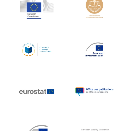
Jean-Louis Schiltz
Jean-Victor Louis
Jens Kreisel
Jeroen Dijsselbloem
Jochen Klucken
Johnny Åkerholm
Joschka Fischer
Juan Manuel Fabra Vallés
Julian Priestley
Karl-Heinz Lambertz
Katharien L.C. Hunt
Kenneth Rogoff
Klaus Regling
Klaus-Heiner Lehne