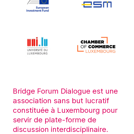
Koen LENAERTS
Lars Heikensten
Laura Kovesi
Luc Frieden
Lucas Papademos
Máire Geoghegan-Quinn
Manolis Mavrommatis
Marc Lemaître
Marcel Zadi Kessy
Mario Centeno
Bridge Forum Dialogue est une
Mario Monti
association sans but lucratif
Maroš ŠEFČOVIČ
constituée à Luxembourg pour
Martin Bailey
servir de plate-forme de
Martine Reicherts
discussion interdisciplinaire.