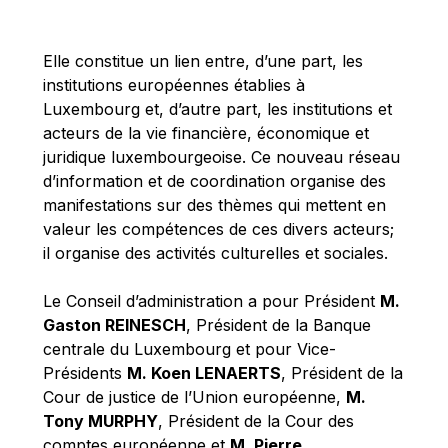
Michael Berry
Michael Palmer
Elle constitue un lien entre, d’une part, les
Michael Sohlman
institutions européennes établies à
Michel Goedert
Luxembourg et, d’autre part, les institutions et
acteurs de la vie financière, économique et
Mireille Delmas-Marty
juridique luxembourgeoise. Ce nouveau réseau
Nobuo Tanaka
d’information et de coordination organise des
Otmar Issing
manifestations sur des thèmes qui mettent en
valeur les compétences de ces divers acteurs;
Paolo Mengozzi
il organise des activités culturelles et sociales.
Paschal Donohoe
Pat Cox
Le Conseil d’administration a pour Président
M.
Gaston REINESCH
, Président de la Banque
Patrizia Nanz
centrale du Luxembourg et pour Vice-
Philippe Maystadt
Présidents
M. Koen LENAERTS
, Président de la
Pierre Gramegna
Cour de justice de l’Union européenne,
M.
Tony MURPHY
, Président de la Cour des
Richard Pelly
comptes européenne et
M. Pierre