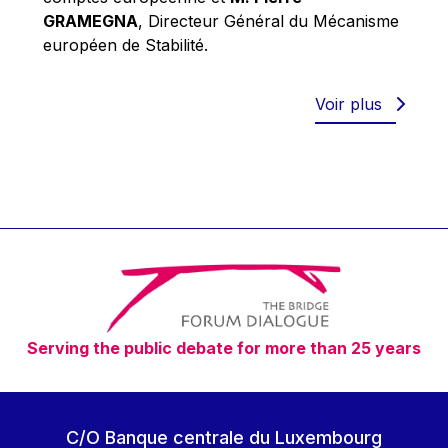
Robert Goebbels
GRAMEGNA
, Directeur Général du Mécanisme
Robert REYNDERS
européen de Stabilité.
Robert WEIDES
Rolf Tarrach
Voir plus
Štefan Füle
Thomas L. Cranfield
Tim Lankester
Timothy Radcliffe
Vaclav Klaus
Vassilios Skouris
Vítor Manuel da Silva Caldeira
Serving the public debate for more than 25 years
Viviane Reding
Walter Hagg
Walter RADERMACHER
C/O Banque centrale du Luxembourg