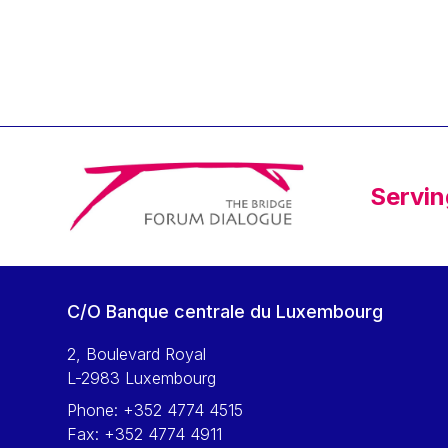
Klaus Regling
Klaus-Heiner Lehne
Koen LENAERTS
Lars Heikensten
Laura Kovesi
Luc Frieden
Servin
Lucas Papademos
Máire Geoghegan-Quinn
Manolis Mavrommatis
Marc Lemaître
C/O Banque centrale du Luxembourg
Marcel Zadi Kessy
Mario Centeno
2, Boulevard Royal
L-2983 Luxembourg
Mario Monti
Phone:
+352 4774 4515
Maroš ŠEFČOVIČ
Fax:
+352 4774 4911