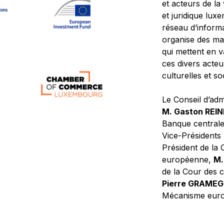
et acteurs de la
et juridique lu
réseau d’informa
organise des ma
qui mettent en 
ces divers acteur
culturelles et so
Le Conseil d’adm
M. Gaston REI
Banque central
Vice-Présidents
Président de la 
européenne,
M.
de la Cour des
Pierre GRAME
Mécanisme europ