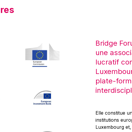
res
Bridge For
une associ
lucratif co
Luxembourg
plate-form
interdiscipl
Elle constitue un
institutions eur
Luxembourg et, d