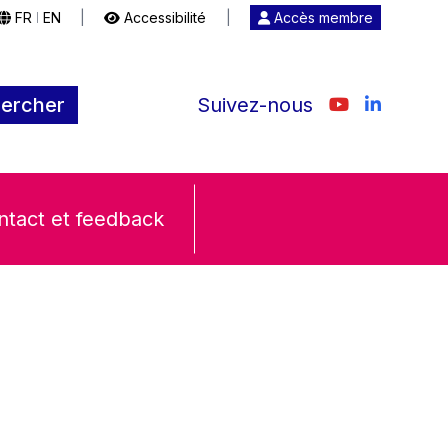
FR
EN
|
Accessibilité
|
Accès membre
|
ercher
Suivez-nous
ntact et feedback