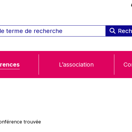
Rech
rences
L’association
Co
nférence trouvée