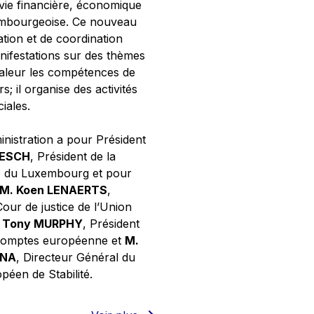
 vie financière, économique
xembourgeoise. Ce nouveau
tion et de coordination
nifestations sur des thèmes
valeur les compétences de
s; il organise des activités
ciales.
inistration a pour Président
NESCH
, Président de la
e du Luxembourg et pour
M. Koen LENAERTS
,
Cour de justice de l’Union
 Tony MURPHY
, Président
 comptes européenne et
M.
GNA
, Directeur Général du
éen de Stabilité.