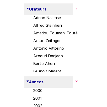
Orateurs
X
Adrian Nastase
Alfred Steinherr
Amadou Toumani Touré
Anton Zeilinger
Antonio Vittorino
Arnaud Danjean
Bertie Ahern
Bruno Colmant
Carlo Thelen
Années
X
Cem Özdemir
2000
Danny Alexander
2001
Désirée Van Boxtel
2002