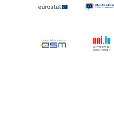
Jean-Louis Biancarelli
Jean-Louis Schiltz
Jean-Victor Louis
Jens Kreisel
Jeroen Dijsselbloem
Jochen Klucken
Johnny Åkerholm
Joschka Fischer
Juan Manuel Fabra
Vallés
Julian Priestley
Karl-Heinz Lambertz
Katharien L.C. Hunt
Kenneth Rogoff