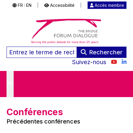
FR
EN
|
Accessibilité
|
Accès membre
|
Serving the public debate for more than 25 years
Rechercher
Suivez-nous
Conférences
Précédentes conférences