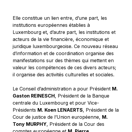
Michael Berry
Michael Palmer
Elle constitue un lien entre, d’une part, les
Michael Sohlman
institutions européennes établies à
Michel Goedert
Luxembourg et, d’autre part, les institutions et
acteurs de la vie financière, économique et
Mireille Delmas-Marty
juridique luxembourgeoise. Ce nouveau réseau
Nobuo Tanaka
d’information et de coordination organise des
Otmar Issing
manifestations sur des thèmes qui mettent en
valeur les compétences de ces divers acteurs;
Paolo Mengozzi
il organise des activités culturelles et sociales.
Paschal Donohoe
Pat Cox
Le Conseil d’administration a pour Président
M.
Gaston REINESCH
, Président de la Banque
Patrizia Nanz
centrale du Luxembourg et pour Vice-
Philippe Maystadt
Présidents
M. Koen LENAERTS
, Président de la
Pierre Gramegna
Cour de justice de l’Union européenne,
M.
Tony MURPHY
, Président de la Cour des
Richard Pelly
comptes européenne et
M. Pierre