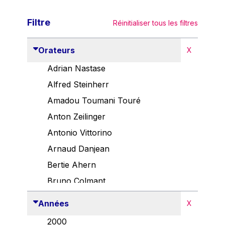
Filtre
Réinitialiser tous les filtres
Orateurs
X
Adrian Nastase
Alfred Steinherr
Amadou Toumani Touré
Anton Zeilinger
Antonio Vittorino
Arnaud Danjean
Bertie Ahern
Bruno Colmant
Carlo Thelen
Années
X
Cem Özdemir
2000