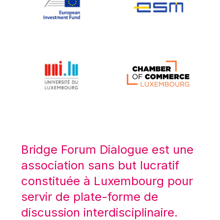
Koen LENAERTS
Lars Heikensten
Laura Kovesi
Luc Frieden
Lucas Papademos
Máire Geoghegan-Quinn
Manolis Mavrommatis
Marc Lemaître
Marcel Zadi Kessy
Mario Centeno
Bridge Forum Dialogue est une
Mario Monti
association sans but lucratif
Maroš ŠEFČOVIČ
constituée à Luxembourg pour
Martin Bailey
servir de plate-forme de
Martine Reicherts
discussion interdisciplinaire.