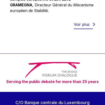
Robert Goebbels
GRAMEGNA
, Directeur Général du Mécanisme
Robert REYNDERS
européen de Stabilité.
Robert WEIDES
Rolf Tarrach
Voir plus
Štefan Füle
Thomas L. Cranfield
Tim Lankester
Timothy Radcliffe
Vaclav Klaus
Vassilios Skouris
Vítor Manuel da Silva Caldeira
Serving the public debate for more than 25 years
Viviane Reding
Walter Hagg
Walter RADERMACHER
C/O Banque centrale du Luxembourg