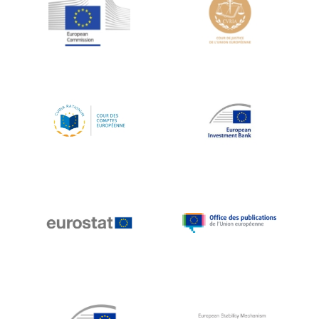
Jean-Louis Schiltz
Jean-Victor Louis
Jens Kreisel
Jeroen Dijsselbloem
Jochen Klucken
Johnny Åkerholm
Joschka Fischer
Juan Manuel Fabra Vallés
Julian Priestley
Karl-Heinz Lambertz
Katharien L.C. Hunt
Kenneth Rogoff
Klaus Regling
Klaus-Heiner Lehne