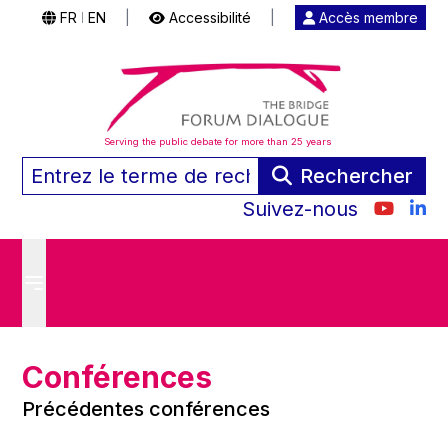
FR
EN
|
Accessibilité
|
Accès membre
|
Serving the public debate for more than 25 years
Rechercher
Suivez-nous
Conférences
Précédentes conférences