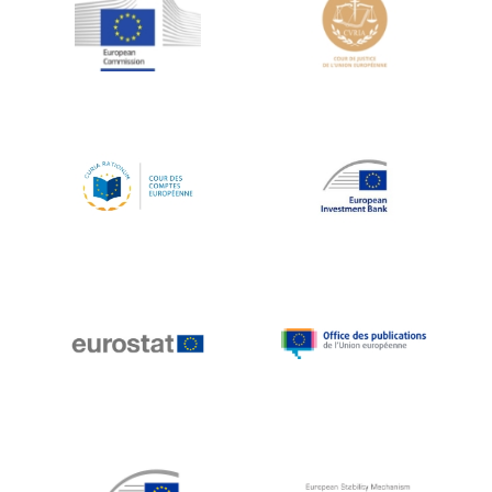
Jean-Louis Schiltz
Jean-Victor Louis
Jens Kreisel
Jeroen Dijsselbloem
Jochen Klucken
Johnny Åkerholm
Joschka Fischer
Juan Manuel Fabra Vallés
Julian Priestley
Karl-Heinz Lambertz
Katharien L.C. Hunt
Kenneth Rogoff
Klaus Regling
Klaus-Heiner Lehne