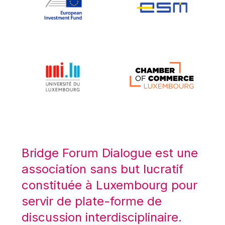
Koen LENAERTS
Lars Heikensten
Laura Kovesi
Luc Frieden
Lucas Papademos
Máire Geoghegan-Quinn
Manolis Mavrommatis
Marc Lemaître
Marcel Zadi Kessy
Mario Centeno
Bridge Forum Dialogue est une
Mario Monti
association sans but lucratif
Maroš ŠEFČOVIČ
constituée à Luxembourg pour
Martin Bailey
servir de plate-forme de
Martine Reicherts
discussion interdisciplinaire.