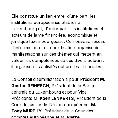
Michael Berry
Michael Palmer
Elle constitue un lien entre, d’une part, les
Michael Sohlman
institutions européennes établies à
Michel Goedert
Luxembourg et, d’autre part, les institutions et
acteurs de la vie financière, économique et
Mireille Delmas-Marty
juridique luxembourgeoise. Ce nouveau réseau
Nobuo Tanaka
d’information et de coordination organise des
Otmar Issing
manifestations sur des thèmes qui mettent en
valeur les compétences de ces divers acteurs;
Paolo Mengozzi
il organise des activités culturelles et sociales.
Paschal Donohoe
Pat Cox
Le Conseil d’administration a pour Président
M.
Gaston REINESCH
, Président de la Banque
Patrizia Nanz
centrale du Luxembourg et pour Vice-
Philippe Maystadt
Présidents
M. Koen LENAERTS
, Président de la
Pierre Gramegna
Cour de justice de l’Union européenne,
M.
Tony MURPHY
, Président de la Cour des
Richard Pelly
comptes européenne et
M. Pierre