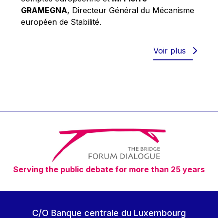
Robert Goebbels
GRAMEGNA
, Directeur Général du Mécanisme
Robert REYNDERS
européen de Stabilité.
Robert WEIDES
Rolf Tarrach
Voir plus
Štefan Füle
Thomas L. Cranfield
Tim Lankester
Timothy Radcliffe
Vaclav Klaus
Vassilios Skouris
Vítor Manuel da Silva Caldeira
Serving the public debate for more than 25 years
Viviane Reding
Walter Hagg
Walter RADERMACHER
C/O Banque centrale du Luxembourg