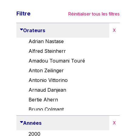
Filtre
Réinitialiser tous les filtres
Orateurs
X
Adrian Nastase
Alfred Steinherr
Amadou Toumani Touré
Anton Zeilinger
Antonio Vittorino
Arnaud Danjean
Bertie Ahern
Bruno Colmant
Carlo Thelen
Années
X
Cem Özdemir
2000