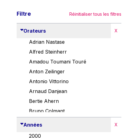
Filtre
Réinitialiser tous les filtres
Orateurs
X
Adrian Nastase
Alfred Steinherr
Amadou Toumani Touré
Anton Zeilinger
Antonio Vittorino
Arnaud Danjean
Bertie Ahern
Bruno Colmant
Carlo Thelen
Années
X
Cem Özdemir
2000