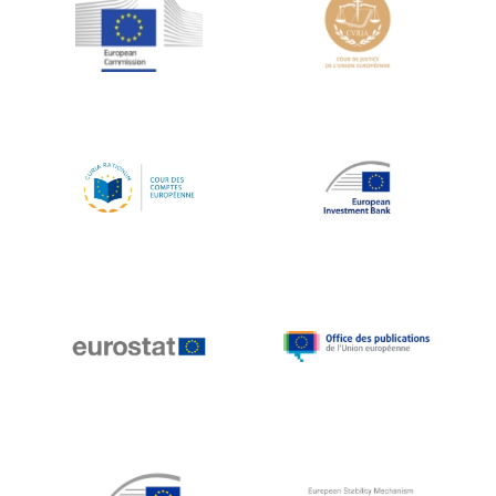
Jean-Louis Schiltz
Jean-Victor Louis
Jens Kreisel
Jeroen Dijsselbloem
Jochen Klucken
Johnny Åkerholm
Joschka Fischer
Juan Manuel Fabra Vallés
Julian Priestley
Karl-Heinz Lambertz
Katharien L.C. Hunt
Kenneth Rogoff
Klaus Regling
Klaus-Heiner Lehne