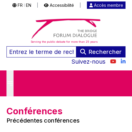
FR
EN
|
Accessibilité
|
Accès membre
|
Serving the public debate for more than 25 years
Rechercher
Suivez-nous
Conférences
Précédentes conférences