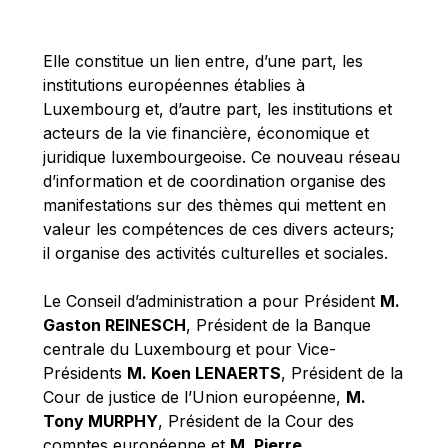
Michael Berry
Michael Palmer
Elle constitue un lien entre, d’une part, les
Michael Sohlman
institutions européennes établies à
Michel Goedert
Luxembourg et, d’autre part, les institutions et
acteurs de la vie financière, économique et
Mireille Delmas-Marty
juridique luxembourgeoise. Ce nouveau réseau
Nobuo Tanaka
d’information et de coordination organise des
Otmar Issing
manifestations sur des thèmes qui mettent en
valeur les compétences de ces divers acteurs;
Paolo Mengozzi
il organise des activités culturelles et sociales.
Paschal Donohoe
Pat Cox
Le Conseil d’administration a pour Président
M.
Gaston REINESCH
, Président de la Banque
Patrizia Nanz
centrale du Luxembourg et pour Vice-
Philippe Maystadt
Présidents
M. Koen LENAERTS
, Président de la
Pierre Gramegna
Cour de justice de l’Union européenne,
M.
Tony MURPHY
, Président de la Cour des
Richard Pelly
comptes européenne et
M. Pierre