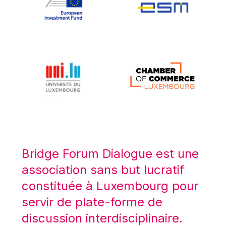
Koen LENAERTS
Lars Heikensten
Laura Kovesi
Luc Frieden
Lucas Papademos
Máire Geoghegan-Quinn
Manolis Mavrommatis
Marc Lemaître
Marcel Zadi Kessy
Mario Centeno
Bridge Forum Dialogue est une
Mario Monti
association sans but lucratif
Maroš ŠEFČOVIČ
constituée à Luxembourg pour
Martin Bailey
servir de plate-forme de
Martine Reicherts
discussion interdisciplinaire.