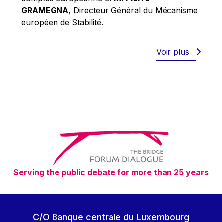
Robert Goebbels
GRAMEGNA
, Directeur Général du Mécanisme
Robert REYNDERS
européen de Stabilité.
Robert WEIDES
Rolf Tarrach
Voir plus
Štefan Füle
Thomas L. Cranfield
Tim Lankester
Timothy Radcliffe
Vaclav Klaus
Vassilios Skouris
Vítor Manuel da Silva Caldeira
Serving the public debate for more than 25 years
Viviane Reding
Walter Hagg
Walter RADERMACHER
C/O Banque centrale du Luxembourg