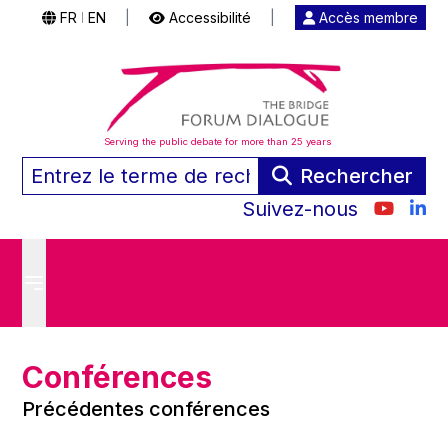
FR
EN
|
Accessibilité
|
Accès membre
|
Serving the public debate for more than 25 years
Rechercher
Suivez-nous
Conférences
Précédentes conférences