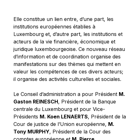
Michael Berry
Michael Palmer
Elle constitue un lien entre, d’une part, les
Michael Sohlman
institutions européennes établies à
Michel Goedert
Luxembourg et, d’autre part, les institutions et
acteurs de la vie financière, économique et
Mireille Delmas-Marty
juridique luxembourgeoise. Ce nouveau réseau
Nobuo Tanaka
d’information et de coordination organise des
Otmar Issing
manifestations sur des thèmes qui mettent en
valeur les compétences de ces divers acteurs;
Paolo Mengozzi
il organise des activités culturelles et sociales.
Paschal Donohoe
Pat Cox
Le Conseil d’administration a pour Président
M.
Gaston REINESCH
, Président de la Banque
Patrizia Nanz
centrale du Luxembourg et pour Vice-
Philippe Maystadt
Présidents
M. Koen LENAERTS
, Président de la
Pierre Gramegna
Cour de justice de l’Union européenne,
M.
Tony MURPHY
, Président de la Cour des
Richard Pelly
comptes européenne et
M. Pierre