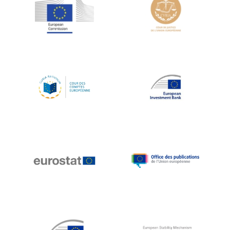
Jean-Louis Schiltz
Jean-Victor Louis
Jens Kreisel
Jeroen Dijsselbloem
Jochen Klucken
Johnny Åkerholm
Joschka Fischer
Juan Manuel Fabra Vallés
Julian Priestley
Karl-Heinz Lambertz
Katharien L.C. Hunt
Kenneth Rogoff
Klaus Regling
Klaus-Heiner Lehne