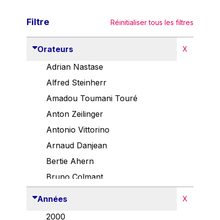
Filtre
Réinitialiser tous les filtres
Orateurs
X
Adrian Nastase
Alfred Steinherr
Amadou Toumani Touré
Anton Zeilinger
Antonio Vittorino
Arnaud Danjean
Bertie Ahern
Bruno Colmant
Carlo Thelen
Années
X
Cem Özdemir
2000