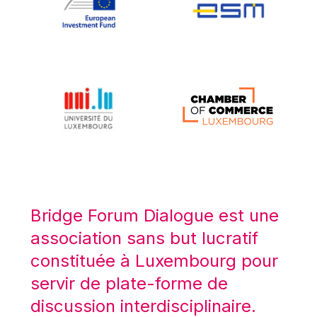
Koen LENAERTS
Lars Heikensten
Laura Kovesi
Luc Frieden
Lucas Papademos
Máire Geoghegan-Quinn
Manolis Mavrommatis
Marc Lemaître
Marcel Zadi Kessy
Mario Centeno
Bridge Forum Dialogue est une
Mario Monti
association sans but lucratif
Maroš ŠEFČOVIČ
constituée à Luxembourg pour
Martin Bailey
servir de plate-forme de
Martine Reicherts
discussion interdisciplinaire.