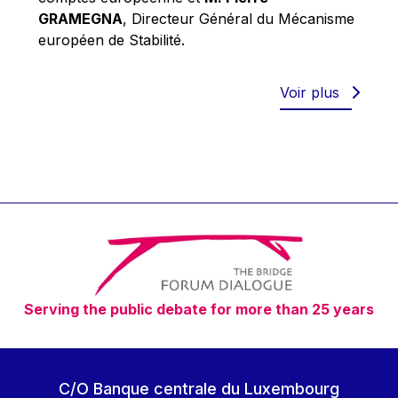
Robert Goebbels
GRAMEGNA
, Directeur Général du Mécanisme
Robert REYNDERS
européen de Stabilité.
Robert WEIDES
Rolf Tarrach
Voir plus
Štefan Füle
Thomas L. Cranfield
Tim Lankester
Timothy Radcliffe
Vaclav Klaus
Vassilios Skouris
Vítor Manuel da Silva Caldeira
Serving the public debate for more than 25 years
Viviane Reding
Walter Hagg
Walter RADERMACHER
C/O Banque centrale du Luxembourg