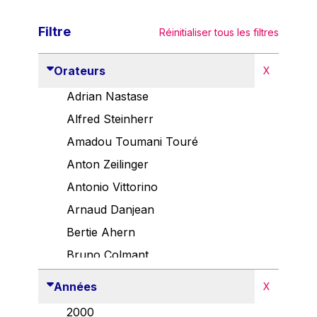
Filtre
Réinitialiser tous les filtres
Orateurs
X
Adrian Nastase
Alfred Steinherr
Amadou Toumani Touré
Anton Zeilinger
Antonio Vittorino
Arnaud Danjean
Bertie Ahern
Bruno Colmant
Carlo Thelen
Années
X
Cem Özdemir
2000