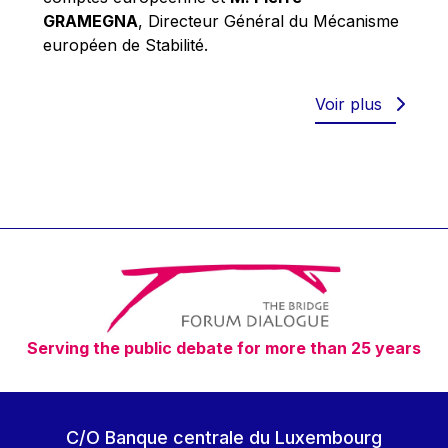
Robert Goebbels
GRAMEGNA
, Directeur Général du Mécanisme
Robert REYNDERS
européen de Stabilité.
Robert WEIDES
Rolf Tarrach
Voir plus
Štefan Füle
Thomas L. Cranfield
Tim Lankester
Timothy Radcliffe
Vaclav Klaus
Vassilios Skouris
Vítor Manuel da Silva Caldeira
Serving the public debate for more than 25 years
Viviane Reding
Walter Hagg
Walter RADERMACHER
C/O Banque centrale du Luxembourg