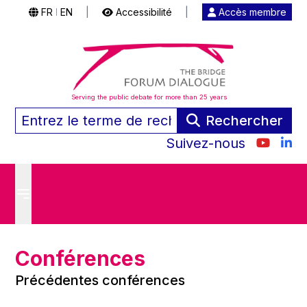
FR
EN
|
Accessibilité
|
Accès membre
|
Serving the public debate for more than 25 years
Rechercher
Suivez-nous
Conférences
Précédentes conférences