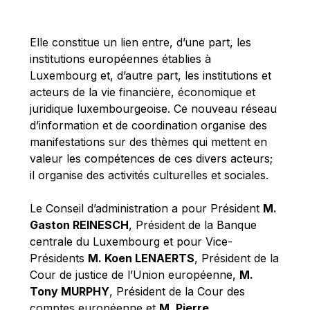
Michael Berry
Michael Palmer
Elle constitue un lien entre, d’une part, les
Michael Sohlman
institutions européennes établies à
Michel Goedert
Luxembourg et, d’autre part, les institutions et
acteurs de la vie financière, économique et
Mireille Delmas-Marty
juridique luxembourgeoise. Ce nouveau réseau
Nobuo Tanaka
d’information et de coordination organise des
Otmar Issing
manifestations sur des thèmes qui mettent en
valeur les compétences de ces divers acteurs;
Paolo Mengozzi
il organise des activités culturelles et sociales.
Paschal Donohoe
Pat Cox
Le Conseil d’administration a pour Président
M.
Gaston REINESCH
, Président de la Banque
Patrizia Nanz
centrale du Luxembourg et pour Vice-
Philippe Maystadt
Présidents
M. Koen LENAERTS
, Président de la
Pierre Gramegna
Cour de justice de l’Union européenne,
M.
Tony MURPHY
, Président de la Cour des
Richard Pelly
comptes européenne et
M. Pierre