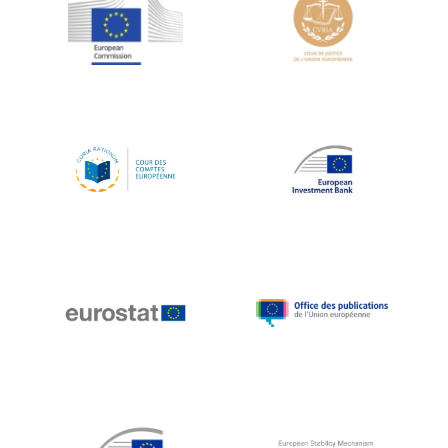
Jean-Louis Schiltz
Jean-Victor Louis
Jens Kreisel
Jeroen Dijsselbloem
Jochen Klucken
Johnny Åkerholm
Joschka Fischer
Juan Manuel Fabra Vallés
Julian Priestley
Karl-Heinz Lambertz
Katharien L.C. Hunt
Kenneth Rogoff
Klaus Regling
Klaus-Heiner Lehne