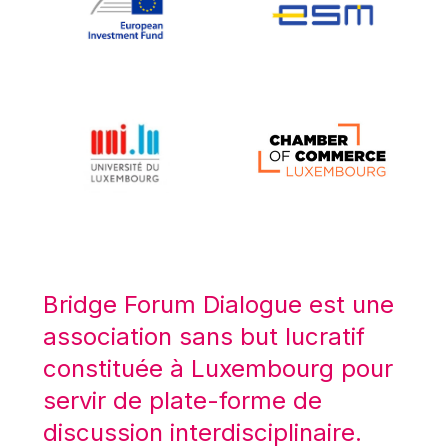
Koen LENAERTS
Lars Heikensten
Laura Kovesi
Luc Frieden
Lucas Papademos
Máire Geoghegan-Quinn
Manolis Mavrommatis
Marc Lemaître
Marcel Zadi Kessy
Mario Centeno
Bridge Forum Dialogue est une
Mario Monti
association sans but lucratif
Maroš ŠEFČOVIČ
constituée à Luxembourg pour
Martin Bailey
servir de plate-forme de
Martine Reicherts
discussion interdisciplinaire.