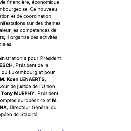
 vie financière, économique
xembourgeoise. Ce nouveau
tion et de coordination
nifestations sur des thèmes
valeur les compétences de
s; il organise des activités
ciales.
inistration a pour Président
NESCH
, Président de la
e du Luxembourg et pour
M. Koen LENAERTS
,
Cour de justice de l’Union
 Tony MURPHY
, Président
 comptes européenne et
M.
GNA
, Directeur Général du
éen de Stabilité.