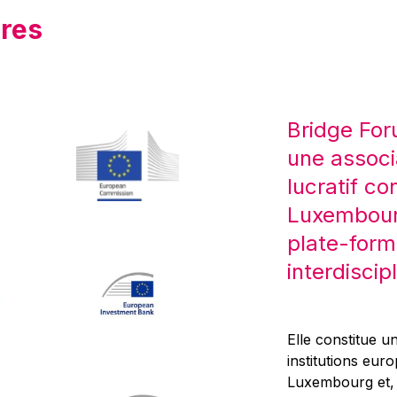
res
Bridge For
une associ
lucratif co
Luxembourg
plate-form
interdiscipl
Elle constitue un
institutions eur
Luxembourg et, d