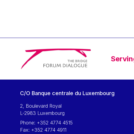
Klaus Regling
Klaus-Heiner Lehne
Koen LENAERTS
Lars Heikensten
Laura Kovesi
Luc Frieden
Servin
Lucas Papademos
Máire Geoghegan-Quinn
Manolis Mavrommatis
Marc Lemaître
C/O Banque centrale du Luxembourg
Marcel Zadi Kessy
Mario Centeno
2, Boulevard Royal
L-2983 Luxembourg
Mario Monti
Phone:
+352 4774 4515
Maroš ŠEFČOVIČ
Fax:
+352 4774 4911