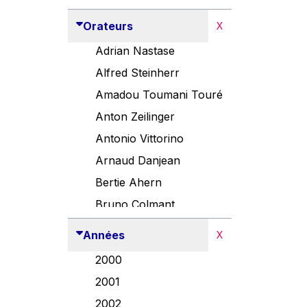
Orateurs
X
Adrian Nastase
Alfred Steinherr
Amadou Toumani Touré
Anton Zeilinger
Antonio Vittorino
Arnaud Danjean
Bertie Ahern
Bruno Colmant
Carlo Thelen
Années
X
Cem Özdemir
2000
Danny Alexander
2001
Désirée Van Boxtel
2002