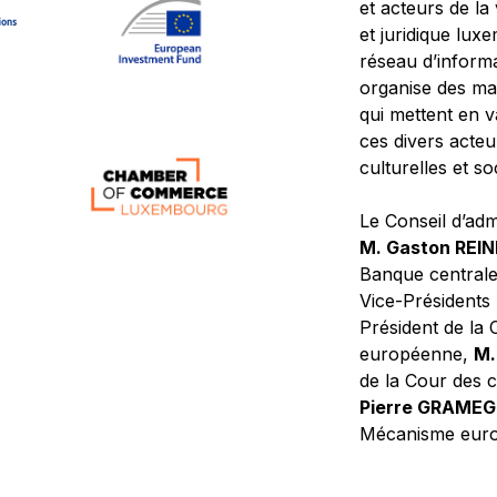
et acteurs de la
et juridique lu
réseau d’informa
organise des ma
qui mettent en 
ces divers acteur
culturelles et so
Le Conseil d’adm
M. Gaston REI
Banque central
Vice-Présidents
Président de la 
européenne,
M.
de la Cour des
Pierre GRAME
Mécanisme europ