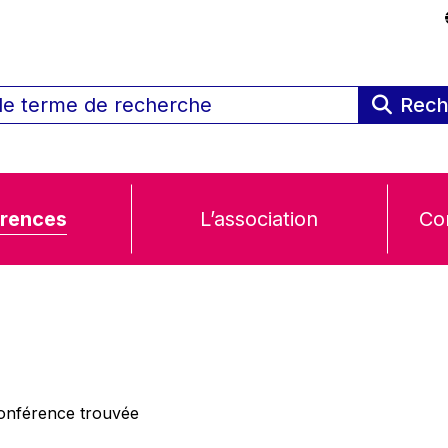
Rech
rences
L’association
Co
nférence trouvée