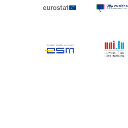
Jean-Louis Biancarelli
Jean-Louis Schiltz
Jean-Victor Louis
Jens Kreisel
Jeroen Dijsselbloem
Jochen Klucken
Johnny Åkerholm
Joschka Fischer
Juan Manuel Fabra
Vallés
Julian Priestley
Karl-Heinz Lambertz
Katharien L.C. Hunt
Kenneth Rogoff