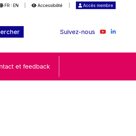
FR
EN
|
Accessibilité
|
Accès membre
|
ercher
Suivez-nous
ntact et feedback