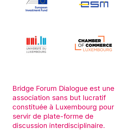
Koen LENAERTS
Lars Heikensten
Laura Kovesi
Luc Frieden
Lucas Papademos
Máire Geoghegan-Quinn
Manolis Mavrommatis
Marc Lemaître
Marcel Zadi Kessy
Mario Centeno
Bridge Forum Dialogue est une
Mario Monti
association sans but lucratif
Maroš ŠEFČOVIČ
constituée à Luxembourg pour
Martin Bailey
servir de plate-forme de
Martine Reicherts
discussion interdisciplinaire.