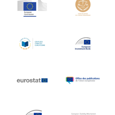
Jean-Louis Schiltz
Jean-Victor Louis
Jens Kreisel
Jeroen Dijsselbloem
Jochen Klucken
Johnny Åkerholm
Joschka Fischer
Juan Manuel Fabra Vallés
Julian Priestley
Karl-Heinz Lambertz
Katharien L.C. Hunt
Kenneth Rogoff
Klaus Regling
Klaus-Heiner Lehne