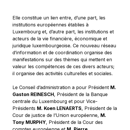
Michael Berry
Michael Palmer
Elle constitue un lien entre, d’une part, les
Michael Sohlman
institutions européennes établies à
Michel Goedert
Luxembourg et, d’autre part, les institutions et
acteurs de la vie financière, économique et
Mireille Delmas-Marty
juridique luxembourgeoise. Ce nouveau réseau
Nobuo Tanaka
d’information et de coordination organise des
Otmar Issing
manifestations sur des thèmes qui mettent en
valeur les compétences de ces divers acteurs;
Paolo Mengozzi
il organise des activités culturelles et sociales.
Paschal Donohoe
Pat Cox
Le Conseil d’administration a pour Président
M.
Gaston REINESCH
, Président de la Banque
Patrizia Nanz
centrale du Luxembourg et pour Vice-
Philippe Maystadt
Présidents
M. Koen LENAERTS
, Président de la
Pierre Gramegna
Cour de justice de l’Union européenne,
M.
Tony MURPHY
, Président de la Cour des
Richard Pelly
comptes européenne et
M. Pierre