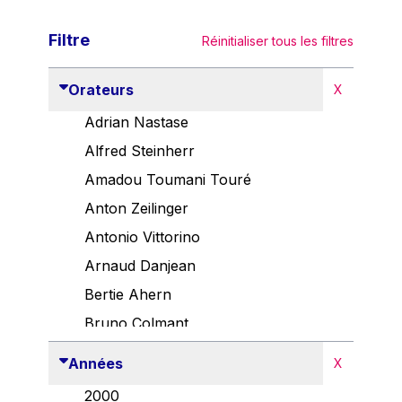
Filtre
Réinitialiser tous les filtres
Orateurs
X
Adrian Nastase
Alfred Steinherr
Amadou Toumani Touré
Anton Zeilinger
Antonio Vittorino
Arnaud Danjean
Bertie Ahern
Bruno Colmant
Carlo Thelen
Années
X
Cem Özdemir
2000