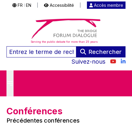
FR
EN
|
Accessibilité
|
Accès membre
|
Serving the public debate for more than 25 years
Rechercher
Suivez-nous
Conférences
Précédentes conférences