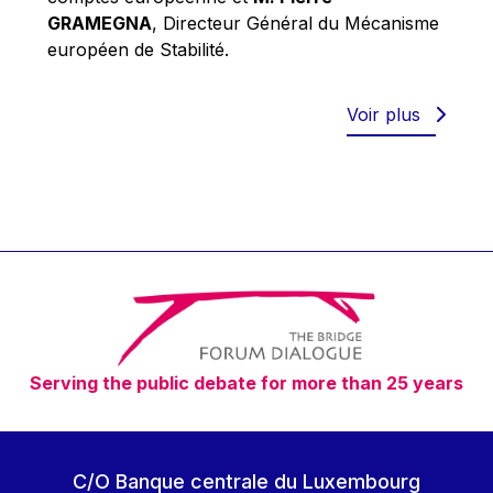
Robert Goebbels
GRAMEGNA
, Directeur Général du Mécanisme
Robert REYNDERS
européen de Stabilité.
Robert WEIDES
Rolf Tarrach
Voir plus
Štefan Füle
Thomas L. Cranfield
Tim Lankester
Timothy Radcliffe
Vaclav Klaus
Vassilios Skouris
Vítor Manuel da Silva Caldeira
Serving the public debate for more than 25 years
Viviane Reding
Walter Hagg
Walter RADERMACHER
C/O Banque centrale du Luxembourg