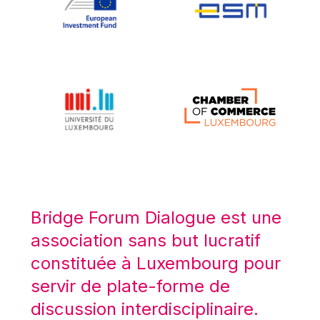
Koen LENAERTS
Lars Heikensten
Laura Kovesi
Luc Frieden
Lucas Papademos
Máire Geoghegan-Quinn
Manolis Mavrommatis
Marc Lemaître
Marcel Zadi Kessy
Mario Centeno
Bridge Forum Dialogue est une
Mario Monti
association sans but lucratif
Maroš ŠEFČOVIČ
constituée à Luxembourg pour
Martin Bailey
servir de plate-forme de
Martine Reicherts
discussion interdisciplinaire.