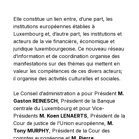
Michael Berry
Michael Palmer
Elle constitue un lien entre, d’une part, les
Michael Sohlman
institutions européennes établies à
Michel Goedert
Luxembourg et, d’autre part, les institutions et
acteurs de la vie financière, économique et
Mireille Delmas-Marty
juridique luxembourgeoise. Ce nouveau réseau
Nobuo Tanaka
d’information et de coordination organise des
Otmar Issing
manifestations sur des thèmes qui mettent en
valeur les compétences de ces divers acteurs;
Paolo Mengozzi
il organise des activités culturelles et sociales.
Paschal Donohoe
Pat Cox
Le Conseil d’administration a pour Président
M.
Gaston REINESCH
, Président de la Banque
Patrizia Nanz
centrale du Luxembourg et pour Vice-
Philippe Maystadt
Présidents
M. Koen LENAERTS
, Président de la
Pierre Gramegna
Cour de justice de l’Union européenne,
M.
Tony MURPHY
, Président de la Cour des
Richard Pelly
comptes européenne et
M. Pierre