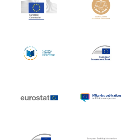
Jean-Louis Schiltz
Jean-Victor Louis
Jens Kreisel
Jeroen Dijsselbloem
Jochen Klucken
Johnny Åkerholm
Joschka Fischer
Juan Manuel Fabra Vallés
Julian Priestley
Karl-Heinz Lambertz
Katharien L.C. Hunt
Kenneth Rogoff
Klaus Regling
Klaus-Heiner Lehne