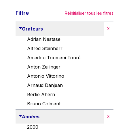
Filtre
Réinitialiser tous les filtres
Orateurs
X
Adrian Nastase
Alfred Steinherr
Amadou Toumani Touré
Anton Zeilinger
Antonio Vittorino
Arnaud Danjean
Bertie Ahern
Bruno Colmant
Carlo Thelen
Années
X
Cem Özdemir
2000