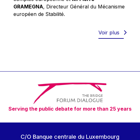
Robert Goebbels
GRAMEGNA
, Directeur Général du Mécanisme
Robert REYNDERS
européen de Stabilité.
Robert WEIDES
Rolf Tarrach
Voir plus
Štefan Füle
Thomas L. Cranfield
Tim Lankester
Timothy Radcliffe
Vaclav Klaus
Vassilios Skouris
Vítor Manuel da Silva Caldeira
Serving the public debate for more than 25 years
Viviane Reding
Walter Hagg
Walter RADERMACHER
C/O Banque centrale du Luxembourg