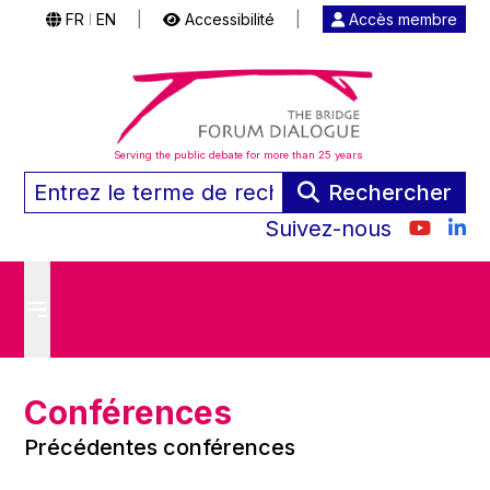
FR
EN
|
Accessibilité
|
Accès membre
|
Serving the public debate for more than 25 years
Rechercher
Suivez-nous
Conférences
Précédentes conférences