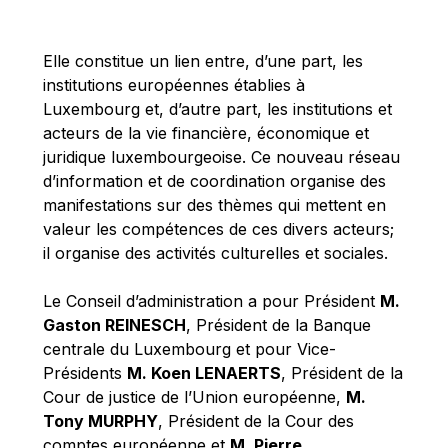
Michael Berry
Michael Palmer
Elle constitue un lien entre, d’une part, les
Michael Sohlman
institutions européennes établies à
Michel Goedert
Luxembourg et, d’autre part, les institutions et
acteurs de la vie financière, économique et
Mireille Delmas-Marty
juridique luxembourgeoise. Ce nouveau réseau
Nobuo Tanaka
d’information et de coordination organise des
Otmar Issing
manifestations sur des thèmes qui mettent en
valeur les compétences de ces divers acteurs;
Paolo Mengozzi
il organise des activités culturelles et sociales.
Paschal Donohoe
Pat Cox
Le Conseil d’administration a pour Président
M.
Gaston REINESCH
, Président de la Banque
Patrizia Nanz
centrale du Luxembourg et pour Vice-
Philippe Maystadt
Présidents
M. Koen LENAERTS
, Président de la
Pierre Gramegna
Cour de justice de l’Union européenne,
M.
Tony MURPHY
, Président de la Cour des
Richard Pelly
comptes européenne et
M. Pierre