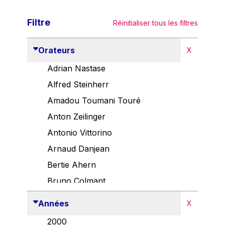
Filtre
Réinitialiser tous les filtres
Orateurs
X
Adrian Nastase
Alfred Steinherr
Amadou Toumani Touré
Anton Zeilinger
Antonio Vittorino
Arnaud Danjean
Bertie Ahern
Bruno Colmant
Carlo Thelen
Années
X
Cem Özdemir
2000