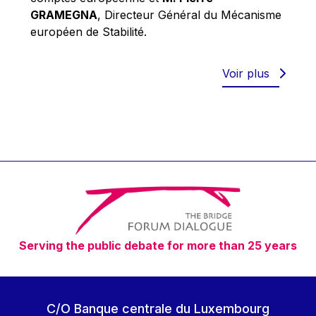
Robert Goebbels
GRAMEGNA
, Directeur Général du Mécanisme
Robert REYNDERS
européen de Stabilité.
Robert WEIDES
Rolf Tarrach
Voir plus
Štefan Füle
Thomas L. Cranfield
Tim Lankester
Timothy Radcliffe
Vaclav Klaus
Vassilios Skouris
Vítor Manuel da Silva Caldeira
Serving the public debate for more than 25 years
Viviane Reding
Walter Hagg
Walter RADERMACHER
C/O Banque centrale du Luxembourg