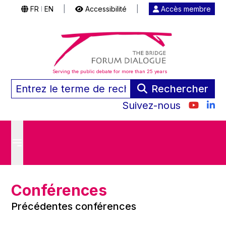
FR
EN
|
Accessibilité
|
Accès membre
|
Serving the public debate for more than 25 years
Rechercher
Suivez-nous
Conférences
Précédentes conférences