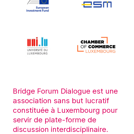
Koen LENAERTS
Lars Heikensten
Laura Kovesi
Luc Frieden
Lucas Papademos
Máire Geoghegan-Quinn
Manolis Mavrommatis
Marc Lemaître
Marcel Zadi Kessy
Mario Centeno
Bridge Forum Dialogue est une
Mario Monti
association sans but lucratif
Maroš ŠEFČOVIČ
constituée à Luxembourg pour
Martin Bailey
servir de plate-forme de
Martine Reicherts
discussion interdisciplinaire.