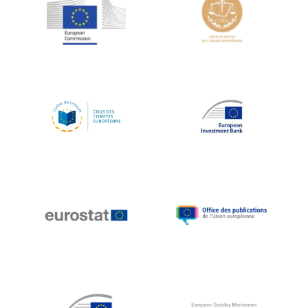
Jean-Louis Schiltz
Jean-Victor Louis
Jens Kreisel
Jeroen Dijsselbloem
Jochen Klucken
Johnny Åkerholm
Joschka Fischer
Juan Manuel Fabra Vallés
Julian Priestley
Karl-Heinz Lambertz
Katharien L.C. Hunt
Kenneth Rogoff
Klaus Regling
Klaus-Heiner Lehne