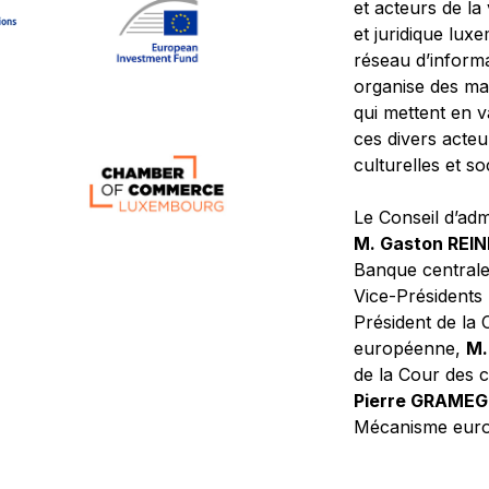
et acteurs de la
et juridique lu
réseau d’informa
organise des ma
qui mettent en 
ces divers acteur
culturelles et so
Le Conseil d’adm
M. Gaston REI
Banque central
Vice-Présidents
Président de la 
européenne,
M.
de la Cour des
Pierre GRAME
Mécanisme europ