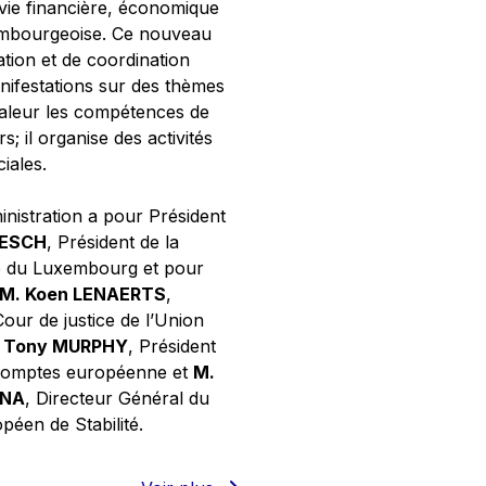
 vie financière, économique
xembourgeoise. Ce nouveau
tion et de coordination
nifestations sur des thèmes
valeur les compétences de
s; il organise des activités
ciales.
inistration a pour Président
NESCH
, Président de la
e du Luxembourg et pour
M. Koen LENAERTS
,
Cour de justice de l’Union
 Tony MURPHY
, Président
 comptes européenne et
M.
GNA
, Directeur Général du
éen de Stabilité.