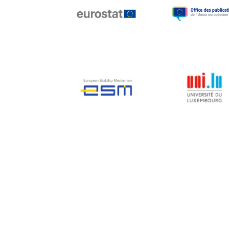
Jean-Louis Biancarelli
Jean-Louis Schiltz
Jean-Victor Louis
Jens Kreisel
Jeroen Dijsselbloem
Jochen Klucken
Johnny Åkerholm
Joschka Fischer
Juan Manuel Fabra
Vallés
Julian Priestley
Karl-Heinz Lambertz
Katharien L.C. Hunt
Kenneth Rogoff