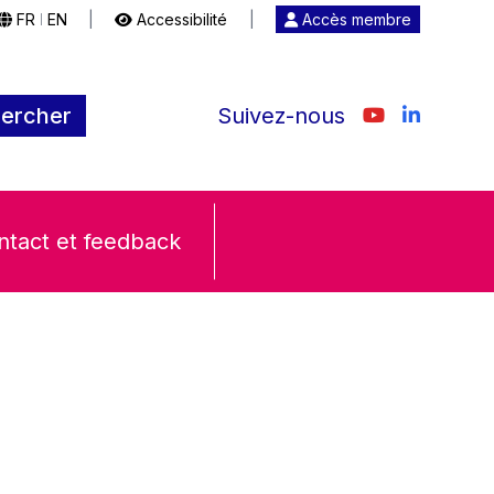
FR
EN
|
Accessibilité
|
Accès membre
|
ercher
Suivez-nous
ntact et feedback