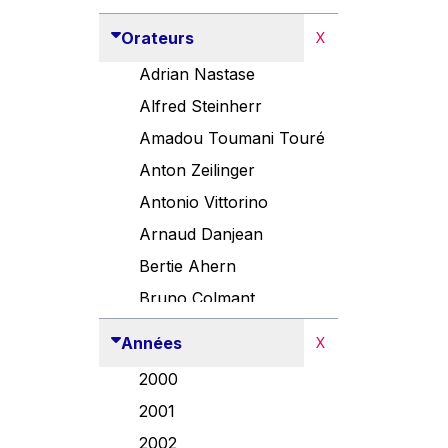
Orateurs
X
Adrian Nastase
Alfred Steinherr
Amadou Toumani Touré
Anton Zeilinger
Antonio Vittorino
Arnaud Danjean
Bertie Ahern
Bruno Colmant
Carlo Thelen
Années
X
Cem Özdemir
2000
Danny Alexander
2001
Désirée Van Boxtel
2002