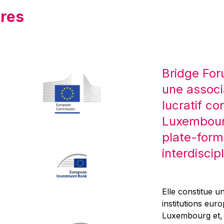
res
Bridge For
une associ
lucratif co
Luxembourg
plate-form
interdiscipl
Elle constitue un
institutions eur
Luxembourg et, d