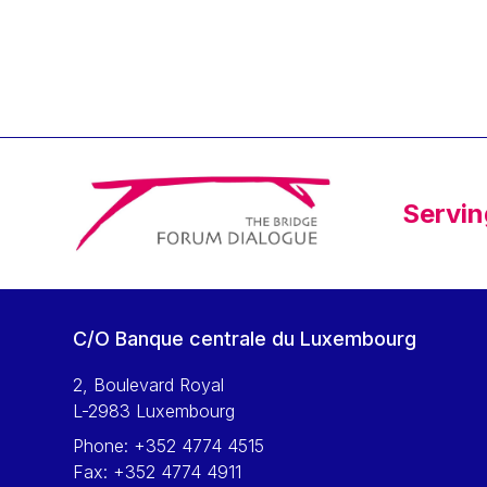
Klaus Regling
Klaus-Heiner Lehne
Koen LENAERTS
Lars Heikensten
Laura Kovesi
Luc Frieden
Servin
Lucas Papademos
Máire Geoghegan-Quinn
Manolis Mavrommatis
Marc Lemaître
C/O Banque centrale du Luxembourg
Marcel Zadi Kessy
Mario Centeno
2, Boulevard Royal
L-2983 Luxembourg
Mario Monti
Phone:
+352 4774 4515
Maroš ŠEFČOVIČ
Fax:
+352 4774 4911