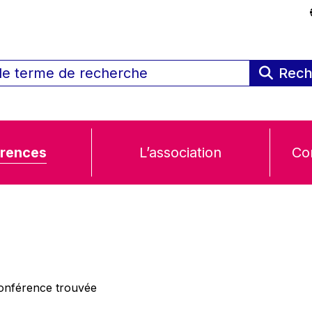
Rech
rences
L’association
Co
nférence trouvée