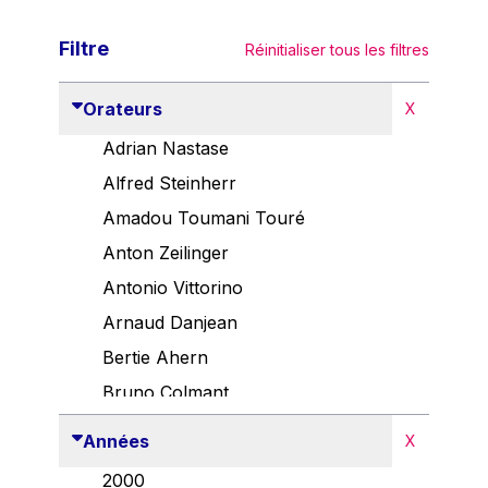
Filtre
Réinitialiser tous les filtres
Orateurs
X
Adrian Nastase
Alfred Steinherr
Amadou Toumani Touré
Anton Zeilinger
Antonio Vittorino
Arnaud Danjean
Bertie Ahern
Bruno Colmant
Carlo Thelen
Années
X
Cem Özdemir
2000