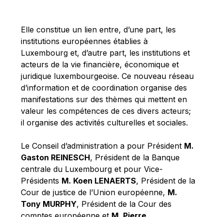
Michael Berry
Michael Palmer
Elle constitue un lien entre, d’une part, les
Michael Sohlman
institutions européennes établies à
Michel Goedert
Luxembourg et, d’autre part, les institutions et
acteurs de la vie financière, économique et
Mireille Delmas-Marty
juridique luxembourgeoise. Ce nouveau réseau
Nobuo Tanaka
d’information et de coordination organise des
Otmar Issing
manifestations sur des thèmes qui mettent en
valeur les compétences de ces divers acteurs;
Paolo Mengozzi
il organise des activités culturelles et sociales.
Paschal Donohoe
Pat Cox
Le Conseil d’administration a pour Président
M.
Gaston REINESCH
, Président de la Banque
Patrizia Nanz
centrale du Luxembourg et pour Vice-
Philippe Maystadt
Présidents
M. Koen LENAERTS
, Président de la
Pierre Gramegna
Cour de justice de l’Union européenne,
M.
Tony MURPHY
, Président de la Cour des
Richard Pelly
comptes européenne et
M. Pierre