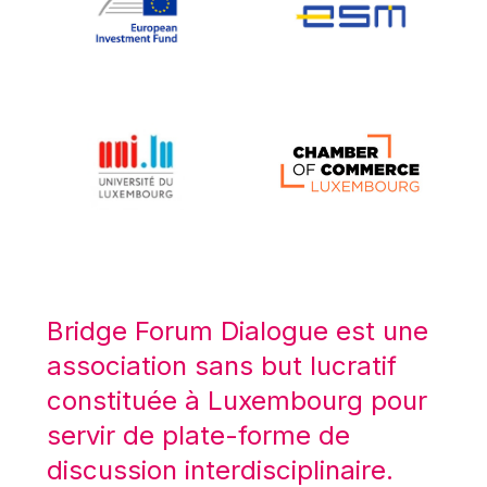
Koen LENAERTS
Lars Heikensten
Laura Kovesi
Luc Frieden
Lucas Papademos
Máire Geoghegan-Quinn
Manolis Mavrommatis
Marc Lemaître
Marcel Zadi Kessy
Mario Centeno
Bridge Forum Dialogue est une
Mario Monti
association sans but lucratif
Maroš ŠEFČOVIČ
constituée à Luxembourg pour
Martin Bailey
servir de plate-forme de
Martine Reicherts
discussion interdisciplinaire.