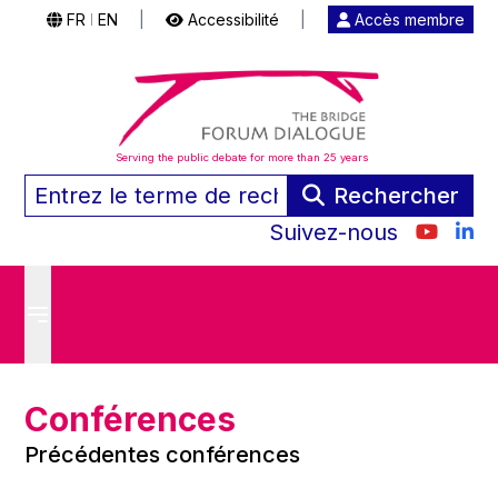
FR
EN
|
Accessibilité
|
Accès membre
|
Serving the public debate for more than 25 years
Rechercher
Suivez-nous
Conférences
Précédentes conférences