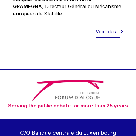
Robert Goebbels
GRAMEGNA
, Directeur Général du Mécanisme
Robert REYNDERS
européen de Stabilité.
Robert WEIDES
Rolf Tarrach
Voir plus
Štefan Füle
Thomas L. Cranfield
Tim Lankester
Timothy Radcliffe
Vaclav Klaus
Vassilios Skouris
Vítor Manuel da Silva Caldeira
Serving the public debate for more than 25 years
Viviane Reding
Walter Hagg
Walter RADERMACHER
C/O Banque centrale du Luxembourg