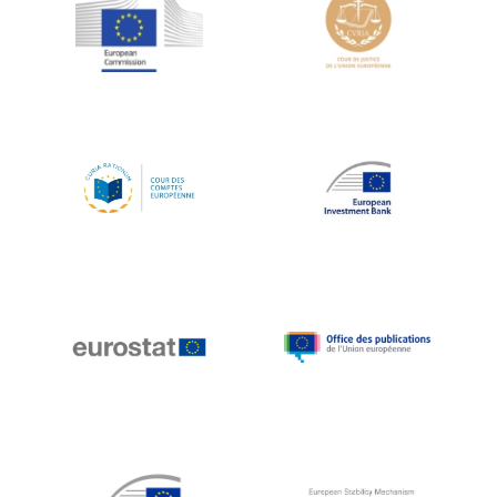
Jean-Louis Schiltz
Jean-Victor Louis
Jens Kreisel
Jeroen Dijsselbloem
Jochen Klucken
Johnny Åkerholm
Joschka Fischer
Juan Manuel Fabra Vallés
Julian Priestley
Karl-Heinz Lambertz
Katharien L.C. Hunt
Kenneth Rogoff
Klaus Regling
Klaus-Heiner Lehne