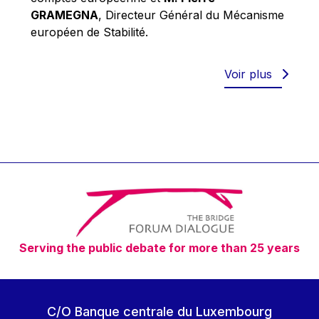
Robert Goebbels
GRAMEGNA
, Directeur Général du Mécanisme
Robert REYNDERS
européen de Stabilité.
Robert WEIDES
Rolf Tarrach
Voir plus
Štefan Füle
Thomas L. Cranfield
Tim Lankester
Timothy Radcliffe
Vaclav Klaus
Vassilios Skouris
Vítor Manuel da Silva Caldeira
Serving the public debate for more than 25 years
Viviane Reding
Walter Hagg
Walter RADERMACHER
C/O Banque centrale du Luxembourg