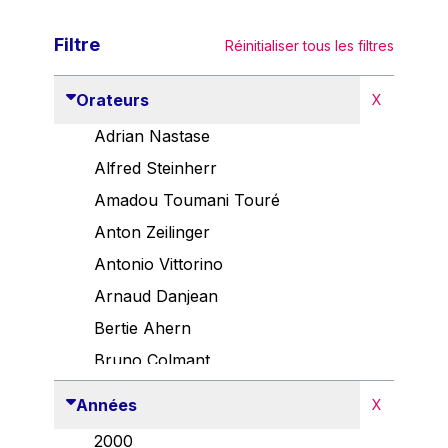
Filtre
Réinitialiser tous les filtres
Orateurs
X
Adrian Nastase
Alfred Steinherr
Amadou Toumani Touré
Anton Zeilinger
Antonio Vittorino
Arnaud Danjean
Bertie Ahern
Bruno Colmant
Carlo Thelen
Années
X
Cem Özdemir
2000