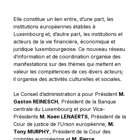
Michael Berry
Michael Palmer
Elle constitue un lien entre, d’une part, les
Michael Sohlman
institutions européennes établies à
Michel Goedert
Luxembourg et, d’autre part, les institutions et
acteurs de la vie financière, économique et
Mireille Delmas-Marty
juridique luxembourgeoise. Ce nouveau réseau
Nobuo Tanaka
d’information et de coordination organise des
Otmar Issing
manifestations sur des thèmes qui mettent en
valeur les compétences de ces divers acteurs;
Paolo Mengozzi
il organise des activités culturelles et sociales.
Paschal Donohoe
Pat Cox
Le Conseil d’administration a pour Président
M.
Gaston REINESCH
, Président de la Banque
Patrizia Nanz
centrale du Luxembourg et pour Vice-
Philippe Maystadt
Présidents
M. Koen LENAERTS
, Président de la
Pierre Gramegna
Cour de justice de l’Union européenne,
M.
Tony MURPHY
, Président de la Cour des
Richard Pelly
comptes européenne et
M. Pierre