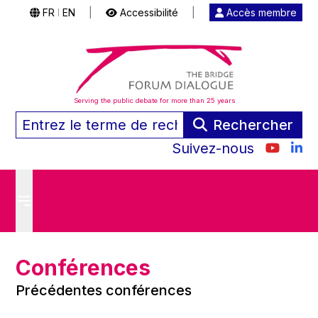
FR
EN
|
Accessibilité
|
Accès membre
|
Serving the public debate for more than 25 years
Rechercher
Suivez-nous
Conférences
Précédentes conférences