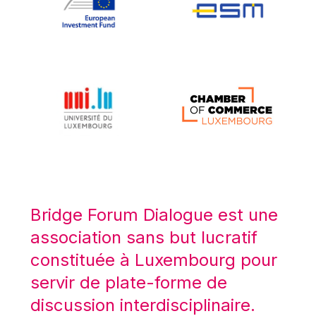
Koen LENAERTS
Lars Heikensten
Laura Kovesi
Luc Frieden
Lucas Papademos
Máire Geoghegan-Quinn
Manolis Mavrommatis
Marc Lemaître
Marcel Zadi Kessy
Mario Centeno
Bridge Forum Dialogue est une
Mario Monti
association sans but lucratif
Maroš ŠEFČOVIČ
constituée à Luxembourg pour
Martin Bailey
servir de plate-forme de
Martine Reicherts
discussion interdisciplinaire.