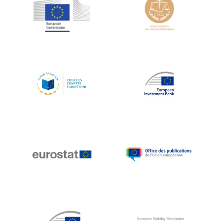
Jean-Louis Schiltz
Jean-Victor Louis
Jens Kreisel
Jeroen Dijsselbloem
Jochen Klucken
Johnny Åkerholm
Joschka Fischer
Juan Manuel Fabra Vallés
Julian Priestley
Karl-Heinz Lambertz
Katharien L.C. Hunt
Kenneth Rogoff
Klaus Regling
Klaus-Heiner Lehne