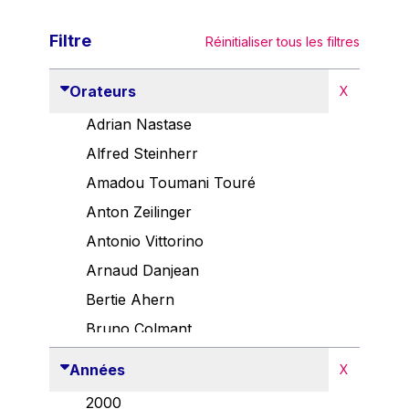
Filtre
Réinitialiser tous les filtres
Orateurs
X
Adrian Nastase
Alfred Steinherr
Amadou Toumani Touré
Anton Zeilinger
Antonio Vittorino
Arnaud Danjean
Bertie Ahern
Bruno Colmant
Carlo Thelen
Années
X
Cem Özdemir
2000