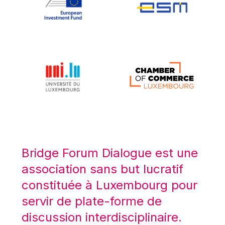
Koen LENAERTS
Lars Heikensten
Laura Kovesi
Luc Frieden
Lucas Papademos
Máire Geoghegan-Quinn
Manolis Mavrommatis
Marc Lemaître
Marcel Zadi Kessy
Mario Centeno
Bridge Forum Dialogue est une
Mario Monti
association sans but lucratif
Maroš ŠEFČOVIČ
constituée à Luxembourg pour
Martin Bailey
servir de plate-forme de
Martine Reicherts
discussion interdisciplinaire.