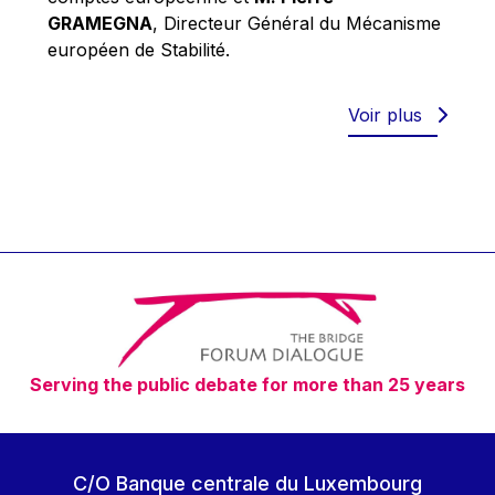
Robert Goebbels
GRAMEGNA
, Directeur Général du Mécanisme
Robert REYNDERS
européen de Stabilité.
Robert WEIDES
Rolf Tarrach
Voir plus
Štefan Füle
Thomas L. Cranfield
Tim Lankester
Timothy Radcliffe
Vaclav Klaus
Vassilios Skouris
Vítor Manuel da Silva Caldeira
Serving the public debate for more than 25 years
Viviane Reding
Walter Hagg
Walter RADERMACHER
C/O Banque centrale du Luxembourg