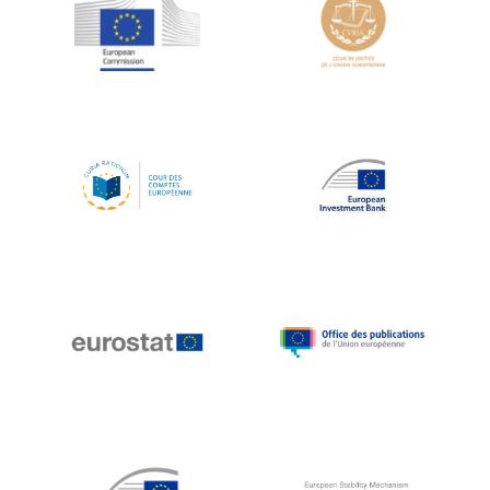
Jean-Louis Schiltz
Jean-Victor Louis
Jens Kreisel
Jeroen Dijsselbloem
Jochen Klucken
Johnny Åkerholm
Joschka Fischer
Juan Manuel Fabra Vallés
Julian Priestley
Karl-Heinz Lambertz
Katharien L.C. Hunt
Kenneth Rogoff
Klaus Regling
Klaus-Heiner Lehne