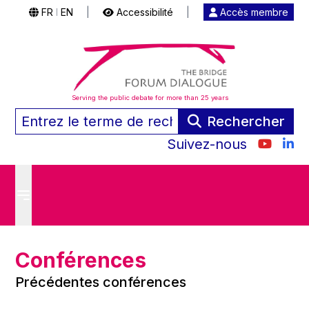
FR
EN
|
Accessibilité
|
Accès membre
|
Serving the public debate for more than 25 years
Rechercher
Suivez-nous
Conférences
Précédentes conférences