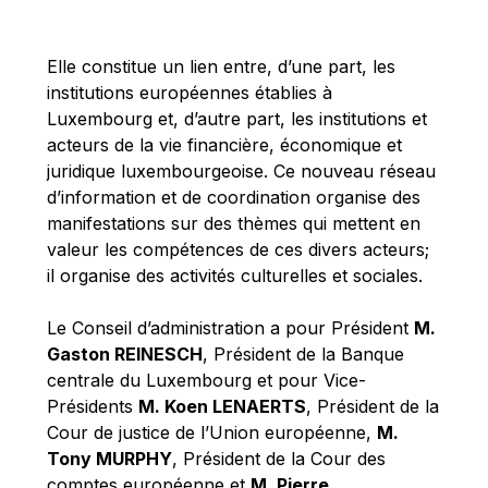
Michael Berry
Michael Palmer
Elle constitue un lien entre, d’une part, les
Michael Sohlman
institutions européennes établies à
Michel Goedert
Luxembourg et, d’autre part, les institutions et
acteurs de la vie financière, économique et
Mireille Delmas-Marty
juridique luxembourgeoise. Ce nouveau réseau
Nobuo Tanaka
d’information et de coordination organise des
Otmar Issing
manifestations sur des thèmes qui mettent en
valeur les compétences de ces divers acteurs;
Paolo Mengozzi
il organise des activités culturelles et sociales.
Paschal Donohoe
Pat Cox
Le Conseil d’administration a pour Président
M.
Gaston REINESCH
, Président de la Banque
Patrizia Nanz
centrale du Luxembourg et pour Vice-
Philippe Maystadt
Présidents
M. Koen LENAERTS
, Président de la
Pierre Gramegna
Cour de justice de l’Union européenne,
M.
Tony MURPHY
, Président de la Cour des
Richard Pelly
comptes européenne et
M. Pierre