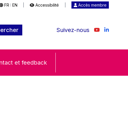
FR
EN
|
Accessibilité
|
Accès membre
|
ercher
Suivez-nous
ntact et feedback