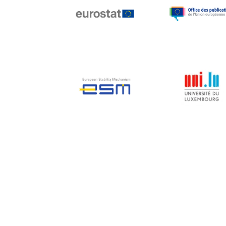
Jean-Louis Biancarelli
Jean-Louis Schiltz
Jean-Victor Louis
Jens Kreisel
Jeroen Dijsselbloem
Jochen Klucken
Johnny Åkerholm
Joschka Fischer
Juan Manuel Fabra
Vallés
Julian Priestley
Karl-Heinz Lambertz
Katharien L.C. Hunt
Kenneth Rogoff