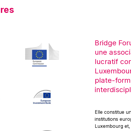
res
Bridge For
une associ
lucratif co
Luxembourg
plate-form
interdiscipl
Elle constitue un
institutions eur
Luxembourg et, d