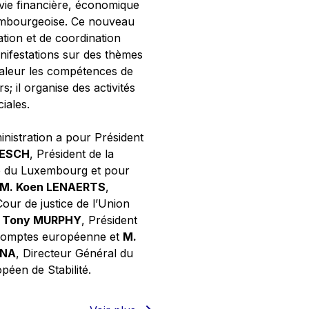
 vie financière, économique
xembourgeoise. Ce nouveau
tion et de coordination
nifestations sur des thèmes
valeur les compétences de
s; il organise des activités
ciales.
inistration a pour Président
NESCH
, Président de la
e du Luxembourg et pour
M. Koen LENAERTS
,
Cour de justice de l’Union
 Tony MURPHY
, Président
 comptes européenne et
M.
GNA
, Directeur Général du
éen de Stabilité.