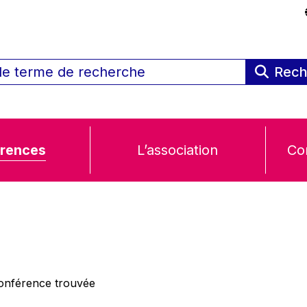
Rech
rences
L’association
Co
nférence trouvée