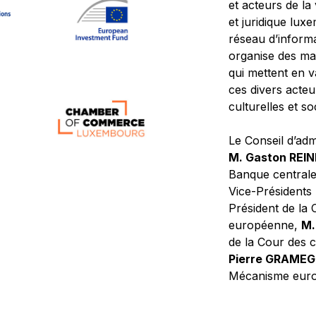
et acteurs de la
et juridique lu
réseau d’informa
organise des ma
qui mettent en 
ces divers acteur
culturelles et so
Le Conseil d’adm
M. Gaston REI
Banque central
Vice-Présidents
Président de la 
européenne,
M.
de la Cour des
Pierre GRAME
Mécanisme europ