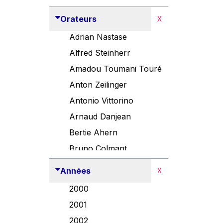
Orateurs
X
Adrian Nastase
Alfred Steinherr
Amadou Toumani Touré
Anton Zeilinger
Antonio Vittorino
Arnaud Danjean
Bertie Ahern
Bruno Colmant
Carlo Thelen
Années
X
Cem Özdemir
2000
Danny Alexander
2001
Désirée Van Boxtel
2002