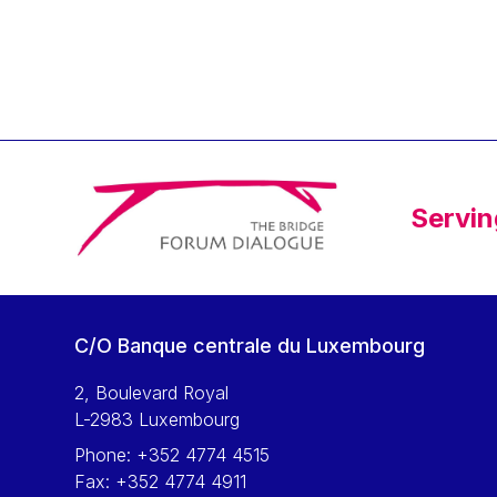
Klaus Regling
Klaus-Heiner Lehne
Koen LENAERTS
Lars Heikensten
Laura Kovesi
Luc Frieden
Servin
Lucas Papademos
Máire Geoghegan-Quinn
Manolis Mavrommatis
Marc Lemaître
C/O Banque centrale du Luxembourg
Marcel Zadi Kessy
Mario Centeno
2, Boulevard Royal
L-2983 Luxembourg
Mario Monti
Phone:
+352 4774 4515
Maroš ŠEFČOVIČ
Fax:
+352 4774 4911