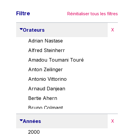
Filtre
Réinitialiser tous les filtres
Orateurs
X
Adrian Nastase
Alfred Steinherr
Amadou Toumani Touré
Anton Zeilinger
Antonio Vittorino
Arnaud Danjean
Bertie Ahern
Bruno Colmant
Carlo Thelen
Années
X
Cem Özdemir
2000