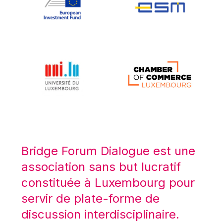
Koen LENAERTS
Lars Heikensten
Laura Kovesi
Luc Frieden
Lucas Papademos
Máire Geoghegan-Quinn
Manolis Mavrommatis
Marc Lemaître
Marcel Zadi Kessy
Mario Centeno
Bridge Forum Dialogue est une
Mario Monti
association sans but lucratif
Maroš ŠEFČOVIČ
constituée à Luxembourg pour
Martin Bailey
servir de plate-forme de
Martine Reicherts
discussion interdisciplinaire.