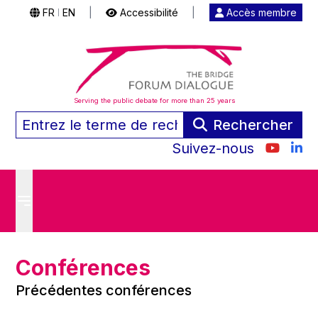
FR
EN
|
Accessibilité
|
Accès membre
|
Serving the public debate for more than 25 years
Rechercher
Suivez-nous
Conférences
Précédentes conférences