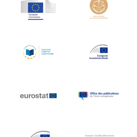
Jean-Louis Schiltz
Jean-Victor Louis
Jens Kreisel
Jeroen Dijsselbloem
Jochen Klucken
Johnny Åkerholm
Joschka Fischer
Juan Manuel Fabra Vallés
Julian Priestley
Karl-Heinz Lambertz
Katharien L.C. Hunt
Kenneth Rogoff
Klaus Regling
Klaus-Heiner Lehne