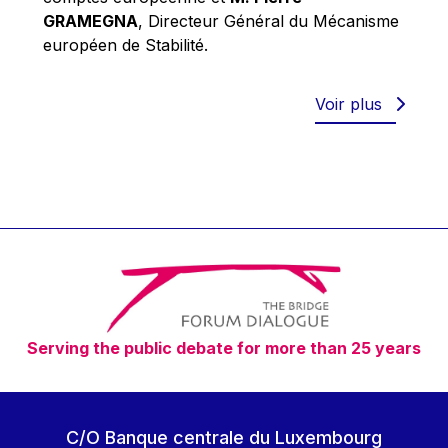
Robert Goebbels
GRAMEGNA
, Directeur Général du Mécanisme
Robert REYNDERS
européen de Stabilité.
Robert WEIDES
Rolf Tarrach
Voir plus
Štefan Füle
Thomas L. Cranfield
Tim Lankester
Timothy Radcliffe
Vaclav Klaus
Vassilios Skouris
Vítor Manuel da Silva Caldeira
Serving the public debate for more than 25 years
Viviane Reding
Walter Hagg
Walter RADERMACHER
C/O Banque centrale du Luxembourg