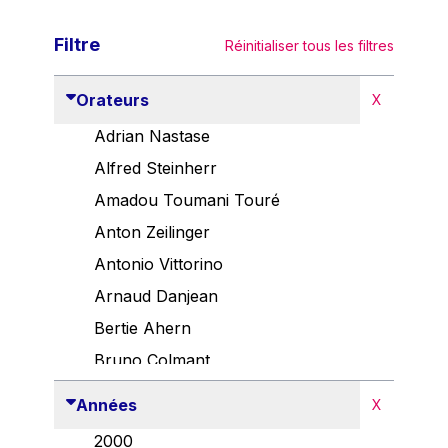
Filtre
Réinitialiser tous les filtres
Orateurs
X
Adrian Nastase
Alfred Steinherr
Amadou Toumani Touré
Anton Zeilinger
Antonio Vittorino
Arnaud Danjean
Bertie Ahern
Bruno Colmant
Carlo Thelen
Années
X
Cem Özdemir
2000