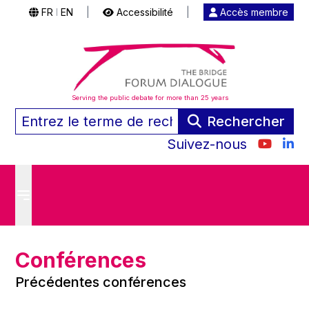
FR
EN
|
Accessibilité
|
Accès membre
|
Serving the public debate for more than 25 years
Rechercher
Suivez-nous
Conférences
Précédentes conférences