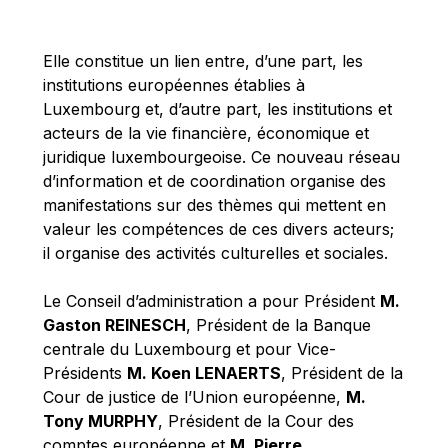
Michael Berry
Michael Palmer
Elle constitue un lien entre, d’une part, les
Michael Sohlman
institutions européennes établies à
Michel Goedert
Luxembourg et, d’autre part, les institutions et
acteurs de la vie financière, économique et
Mireille Delmas-Marty
juridique luxembourgeoise. Ce nouveau réseau
Nobuo Tanaka
d’information et de coordination organise des
Otmar Issing
manifestations sur des thèmes qui mettent en
valeur les compétences de ces divers acteurs;
Paolo Mengozzi
il organise des activités culturelles et sociales.
Paschal Donohoe
Pat Cox
Le Conseil d’administration a pour Président
M.
Gaston REINESCH
, Président de la Banque
Patrizia Nanz
centrale du Luxembourg et pour Vice-
Philippe Maystadt
Présidents
M. Koen LENAERTS
, Président de la
Pierre Gramegna
Cour de justice de l’Union européenne,
M.
Tony MURPHY
, Président de la Cour des
Richard Pelly
comptes européenne et
M. Pierre