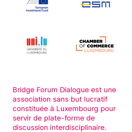
Koen LENAERTS
Lars Heikensten
Laura Kovesi
Luc Frieden
Lucas Papademos
Máire Geoghegan-Quinn
Manolis Mavrommatis
Marc Lemaître
Marcel Zadi Kessy
Mario Centeno
Bridge Forum Dialogue est une
Mario Monti
association sans but lucratif
Maroš ŠEFČOVIČ
constituée à Luxembourg pour
Martin Bailey
servir de plate-forme de
Martine Reicherts
discussion interdisciplinaire.