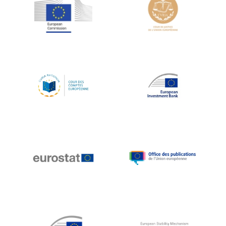
Jean-Louis Schiltz
Jean-Victor Louis
Jens Kreisel
Jeroen Dijsselbloem
Jochen Klucken
Johnny Åkerholm
Joschka Fischer
Juan Manuel Fabra Vallés
Julian Priestley
Karl-Heinz Lambertz
Katharien L.C. Hunt
Kenneth Rogoff
Klaus Regling
Klaus-Heiner Lehne