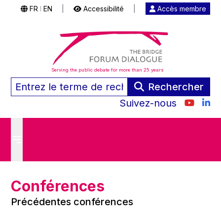
FR
EN
|
Accessibilité
|
Accès membre
|
Serving the public debate for more than 25 years
Rechercher
Suivez-nous
Conférences
Précédentes conférences