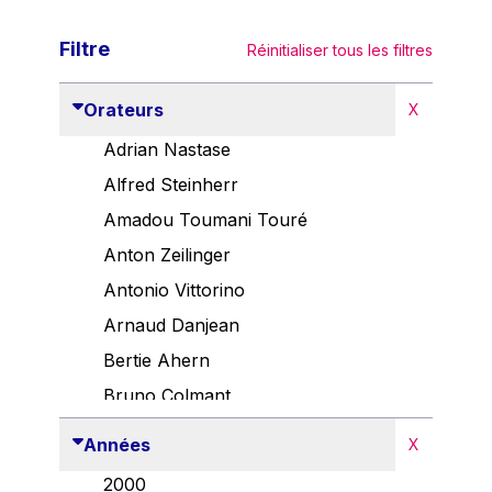
Filtre
Réinitialiser tous les filtres
Orateurs
X
Adrian Nastase
Alfred Steinherr
Amadou Toumani Touré
Anton Zeilinger
Antonio Vittorino
Arnaud Danjean
Bertie Ahern
Bruno Colmant
Carlo Thelen
Années
X
Cem Özdemir
2000