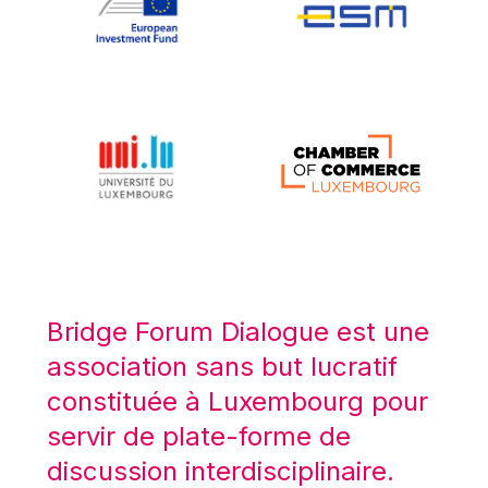
Koen LENAERTS
Lars Heikensten
Laura Kovesi
Luc Frieden
Lucas Papademos
Máire Geoghegan-Quinn
Manolis Mavrommatis
Marc Lemaître
Marcel Zadi Kessy
Mario Centeno
Bridge Forum Dialogue est une
Mario Monti
association sans but lucratif
Maroš ŠEFČOVIČ
constituée à Luxembourg pour
Martin Bailey
servir de plate-forme de
Martine Reicherts
discussion interdisciplinaire.