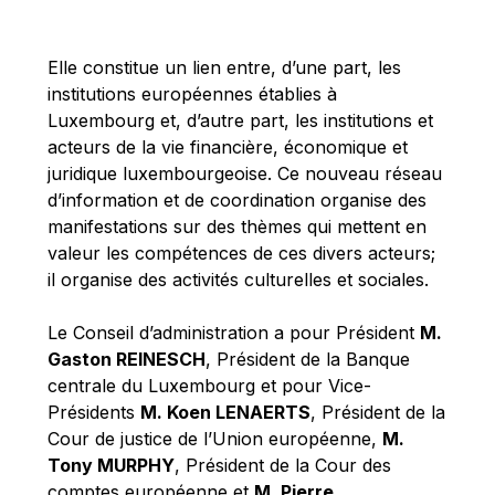
Michael Berry
Michael Palmer
Elle constitue un lien entre, d’une part, les
Michael Sohlman
institutions européennes établies à
Michel Goedert
Luxembourg et, d’autre part, les institutions et
acteurs de la vie financière, économique et
Mireille Delmas-Marty
juridique luxembourgeoise. Ce nouveau réseau
Nobuo Tanaka
d’information et de coordination organise des
Otmar Issing
manifestations sur des thèmes qui mettent en
valeur les compétences de ces divers acteurs;
Paolo Mengozzi
il organise des activités culturelles et sociales.
Paschal Donohoe
Pat Cox
Le Conseil d’administration a pour Président
M.
Gaston REINESCH
, Président de la Banque
Patrizia Nanz
centrale du Luxembourg et pour Vice-
Philippe Maystadt
Présidents
M. Koen LENAERTS
, Président de la
Pierre Gramegna
Cour de justice de l’Union européenne,
M.
Tony MURPHY
, Président de la Cour des
Richard Pelly
comptes européenne et
M. Pierre