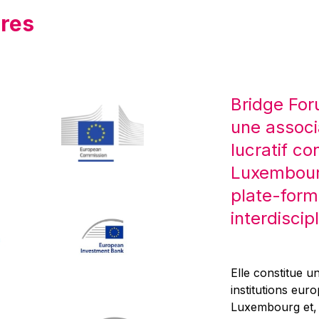
res
Bridge For
une associ
lucratif co
Luxembourg
plate-form
interdiscipl
Elle constitue un
institutions eur
Luxembourg et, d