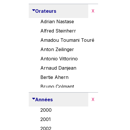
Orateurs
X
Adrian Nastase
Alfred Steinherr
Amadou Toumani Touré
Anton Zeilinger
Antonio Vittorino
Arnaud Danjean
Bertie Ahern
Bruno Colmant
Carlo Thelen
Années
X
Cem Özdemir
2000
Danny Alexander
2001
Désirée Van Boxtel
2002