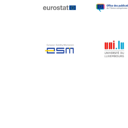
Jean-Louis Biancarelli
Jean-Louis Schiltz
Jean-Victor Louis
Jens Kreisel
Jeroen Dijsselbloem
Jochen Klucken
Johnny Åkerholm
Joschka Fischer
Juan Manuel Fabra
Vallés
Julian Priestley
Karl-Heinz Lambertz
Katharien L.C. Hunt
Kenneth Rogoff