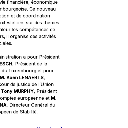
 vie financière, économique
xembourgeoise. Ce nouveau
tion et de coordination
nifestations sur des thèmes
valeur les compétences de
s; il organise des activités
ciales.
inistration a pour Président
NESCH
, Président de la
e du Luxembourg et pour
M. Koen LENAERTS
,
Cour de justice de l’Union
 Tony MURPHY
, Président
 comptes européenne et
M.
GNA
, Directeur Général du
éen de Stabilité.