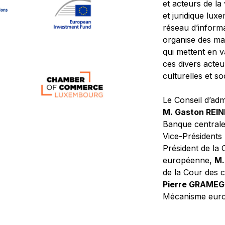
et acteurs de la
et juridique lu
réseau d’informa
organise des ma
qui mettent en 
ces divers acteur
culturelles et so
Le Conseil d’adm
M. Gaston REI
Banque central
Vice-Présidents
Président de la 
européenne,
M.
de la Cour des
Pierre GRAME
Mécanisme europ