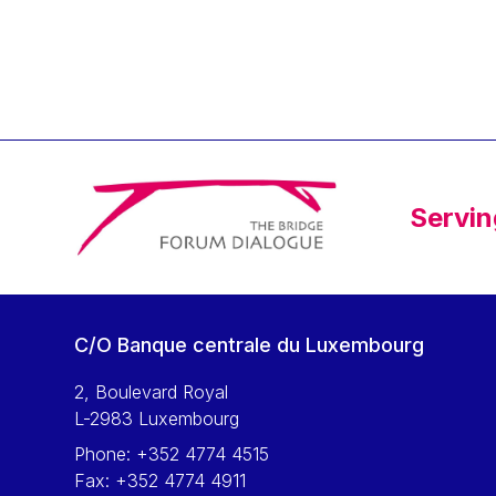
Klaus Regling
Klaus-Heiner Lehne
Koen LENAERTS
Lars Heikensten
Laura Kovesi
Luc Frieden
Servin
Lucas Papademos
Máire Geoghegan-Quinn
Manolis Mavrommatis
Marc Lemaître
C/O Banque centrale du Luxembourg
Marcel Zadi Kessy
Mario Centeno
2, Boulevard Royal
L-2983 Luxembourg
Mario Monti
Phone:
+352 4774 4515
Maroš ŠEFČOVIČ
Fax:
+352 4774 4911