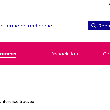
Rech
rences
L’association
Co
nférence trouvée