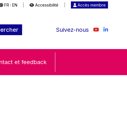
FR
EN
|
Accessibilité
|
Accès membre
|
ercher
Suivez-nous
ntact et feedback