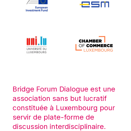
Koen LENAERTS
Lars Heikensten
Laura Kovesi
Luc Frieden
Lucas Papademos
Máire Geoghegan-Quinn
Manolis Mavrommatis
Marc Lemaître
Marcel Zadi Kessy
Mario Centeno
Bridge Forum Dialogue est une
Mario Monti
association sans but lucratif
Maroš ŠEFČOVIČ
constituée à Luxembourg pour
Martin Bailey
servir de plate-forme de
Martine Reicherts
discussion interdisciplinaire.