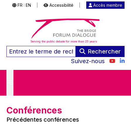
FR
EN
|
Accessibilité
|
Accès membre
|
Serving the public debate for more than 25 years
Rechercher
Suivez-nous
Conférences
Précédentes conférences