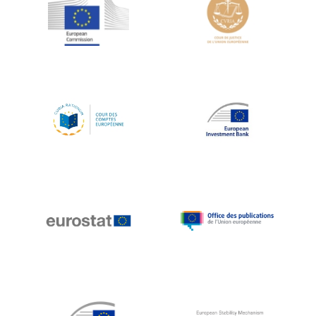
Jean-Louis Schiltz
Jean-Victor Louis
Jens Kreisel
Jeroen Dijsselbloem
Jochen Klucken
Johnny Åkerholm
Joschka Fischer
Juan Manuel Fabra Vallés
Julian Priestley
Karl-Heinz Lambertz
Katharien L.C. Hunt
Kenneth Rogoff
Klaus Regling
Klaus-Heiner Lehne