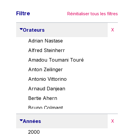
Filtre
Réinitialiser tous les filtres
Orateurs
X
Adrian Nastase
Alfred Steinherr
Amadou Toumani Touré
Anton Zeilinger
Antonio Vittorino
Arnaud Danjean
Bertie Ahern
Bruno Colmant
Carlo Thelen
Années
X
Cem Özdemir
2000