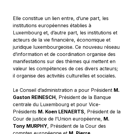
Michael Berry
Michael Palmer
Elle constitue un lien entre, d’une part, les
Michael Sohlman
institutions européennes établies à
Michel Goedert
Luxembourg et, d’autre part, les institutions et
acteurs de la vie financière, économique et
Mireille Delmas-Marty
juridique luxembourgeoise. Ce nouveau réseau
Nobuo Tanaka
d’information et de coordination organise des
Otmar Issing
manifestations sur des thèmes qui mettent en
valeur les compétences de ces divers acteurs;
Paolo Mengozzi
il organise des activités culturelles et sociales.
Paschal Donohoe
Pat Cox
Le Conseil d’administration a pour Président
M.
Gaston REINESCH
, Président de la Banque
Patrizia Nanz
centrale du Luxembourg et pour Vice-
Philippe Maystadt
Présidents
M. Koen LENAERTS
, Président de la
Pierre Gramegna
Cour de justice de l’Union européenne,
M.
Tony MURPHY
, Président de la Cour des
Richard Pelly
comptes européenne et
M. Pierre