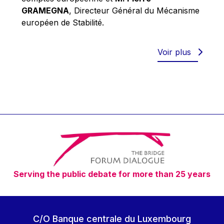
Robert Goebbels
GRAMEGNA
, Directeur Général du Mécanisme
Robert REYNDERS
européen de Stabilité.
Robert WEIDES
Rolf Tarrach
Voir plus
Štefan Füle
Thomas L. Cranfield
Tim Lankester
Timothy Radcliffe
Vaclav Klaus
Vassilios Skouris
Vítor Manuel da Silva Caldeira
Serving the public debate for more than 25 years
Viviane Reding
Walter Hagg
Walter RADERMACHER
C/O Banque centrale du Luxembourg