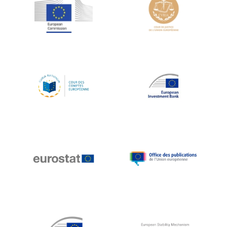
Jean-Louis Schiltz
Jean-Victor Louis
Jens Kreisel
Jeroen Dijsselbloem
Jochen Klucken
Johnny Åkerholm
Joschka Fischer
Juan Manuel Fabra Vallés
Julian Priestley
Karl-Heinz Lambertz
Katharien L.C. Hunt
Kenneth Rogoff
Klaus Regling
Klaus-Heiner Lehne