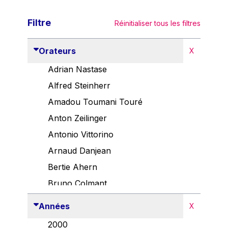
Filtre
Réinitialiser tous les filtres
Orateurs
X
Adrian Nastase
Alfred Steinherr
Amadou Toumani Touré
Anton Zeilinger
Antonio Vittorino
Arnaud Danjean
Bertie Ahern
Bruno Colmant
Carlo Thelen
Années
X
Cem Özdemir
2000