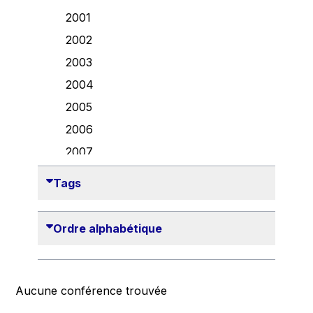
Danny Alexander
2001
Désirée Van Boxtel
2002
Edmond Israel
2003
Etienne de Lhoneux
2004
Euclid Tsakalotos
2005
Francis Carpenter
2006
François Villeroy de Galhau
2007
Frederica Mogherini
2008
Tags
Gaston Reinesch
2009
Georg Helg
2010
Ordre alphabétique
Gil Carlos Rodrigues Iglesias
2011
Gunnar Lund
2012
Günther Hermann Oettinger
2013
Aucune conférence trouvée
Günther Verheugen
2014