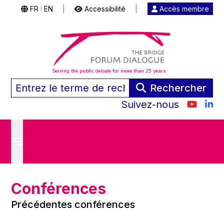
FR
EN
|
Accessibilité
|
Accès membre
|
Serving the public debate for more than 25 years
Rechercher
Suivez-nous
Conférences
Précédentes conférences