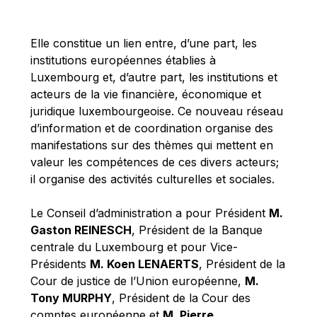
Michael Berry
Michael Palmer
Elle constitue un lien entre, d’une part, les
Michael Sohlman
institutions européennes établies à
Michel Goedert
Luxembourg et, d’autre part, les institutions et
acteurs de la vie financière, économique et
Mireille Delmas-Marty
juridique luxembourgeoise. Ce nouveau réseau
Nobuo Tanaka
d’information et de coordination organise des
Otmar Issing
manifestations sur des thèmes qui mettent en
valeur les compétences de ces divers acteurs;
Paolo Mengozzi
il organise des activités culturelles et sociales.
Paschal Donohoe
Pat Cox
Le Conseil d’administration a pour Président
M.
Gaston REINESCH
, Président de la Banque
Patrizia Nanz
centrale du Luxembourg et pour Vice-
Philippe Maystadt
Présidents
M. Koen LENAERTS
, Président de la
Pierre Gramegna
Cour de justice de l’Union européenne,
M.
Tony MURPHY
, Président de la Cour des
Richard Pelly
comptes européenne et
M. Pierre