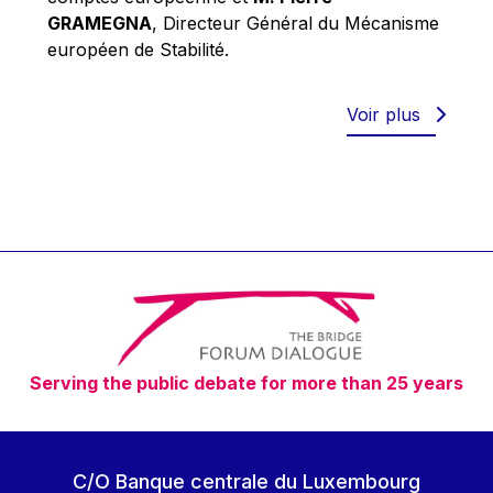
Robert Goebbels
GRAMEGNA
, Directeur Général du Mécanisme
Robert REYNDERS
européen de Stabilité.
Robert WEIDES
Rolf Tarrach
Voir plus
Štefan Füle
Thomas L. Cranfield
Tim Lankester
Timothy Radcliffe
Vaclav Klaus
Vassilios Skouris
Vítor Manuel da Silva Caldeira
Serving the public debate for more than 25 years
Viviane Reding
Walter Hagg
Walter RADERMACHER
C/O Banque centrale du Luxembourg