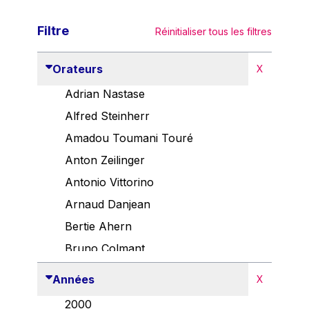
Filtre
Réinitialiser tous les filtres
Orateurs
X
Adrian Nastase
Alfred Steinherr
Amadou Toumani Touré
Anton Zeilinger
Antonio Vittorino
Arnaud Danjean
Bertie Ahern
Bruno Colmant
Carlo Thelen
Années
X
Cem Özdemir
2000