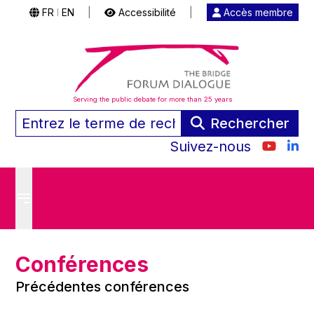
FR
EN
|
Accessibilité
|
Accès membre
|
Serving the public debate for more than 25 years
Rechercher
Suivez-nous
Conférences
Précédentes conférences