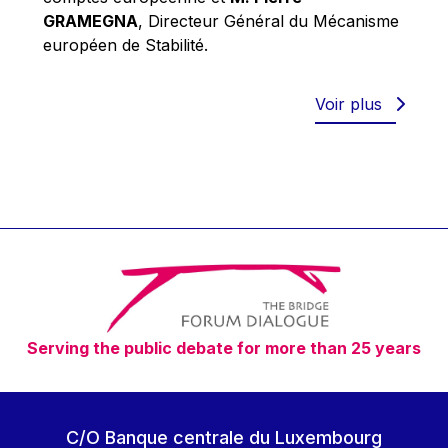
Robert Goebbels
GRAMEGNA
, Directeur Général du Mécanisme
Robert REYNDERS
européen de Stabilité.
Robert WEIDES
Rolf Tarrach
Voir plus
Štefan Füle
Thomas L. Cranfield
Tim Lankester
Timothy Radcliffe
Vaclav Klaus
Vassilios Skouris
Vítor Manuel da Silva Caldeira
Serving the public debate for more than 25 years
Viviane Reding
Walter Hagg
Walter RADERMACHER
C/O Banque centrale du Luxembourg