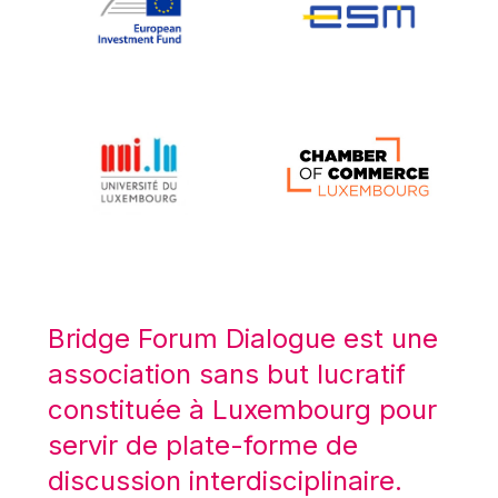
Koen LENAERTS
Lars Heikensten
Laura Kovesi
Luc Frieden
Lucas Papademos
Máire Geoghegan-Quinn
Manolis Mavrommatis
Marc Lemaître
Marcel Zadi Kessy
Mario Centeno
Bridge Forum Dialogue est une
Mario Monti
association sans but lucratif
Maroš ŠEFČOVIČ
constituée à Luxembourg pour
Martin Bailey
servir de plate-forme de
Martine Reicherts
discussion interdisciplinaire.