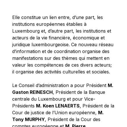
Michael Berry
Michael Palmer
Elle constitue un lien entre, d’une part, les
Michael Sohlman
institutions européennes établies à
Michel Goedert
Luxembourg et, d’autre part, les institutions et
acteurs de la vie financière, économique et
Mireille Delmas-Marty
juridique luxembourgeoise. Ce nouveau réseau
Nobuo Tanaka
d’information et de coordination organise des
Otmar Issing
manifestations sur des thèmes qui mettent en
valeur les compétences de ces divers acteurs;
Paolo Mengozzi
il organise des activités culturelles et sociales.
Paschal Donohoe
Pat Cox
Le Conseil d’administration a pour Président
M.
Gaston REINESCH
, Président de la Banque
Patrizia Nanz
centrale du Luxembourg et pour Vice-
Philippe Maystadt
Présidents
M. Koen LENAERTS
, Président de la
Pierre Gramegna
Cour de justice de l’Union européenne,
M.
Tony MURPHY
, Président de la Cour des
Richard Pelly
comptes européenne et
M. Pierre