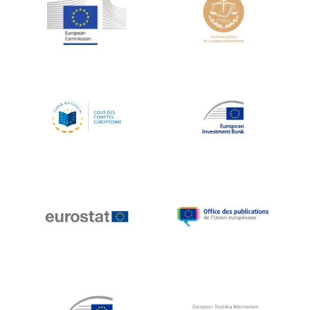
Jean-Louis Schiltz
Jean-Victor Louis
Jens Kreisel
Jeroen Dijsselbloem
Jochen Klucken
Johnny Åkerholm
Joschka Fischer
Juan Manuel Fabra Vallés
Julian Priestley
Karl-Heinz Lambertz
Katharien L.C. Hunt
Kenneth Rogoff
Klaus Regling
Klaus-Heiner Lehne