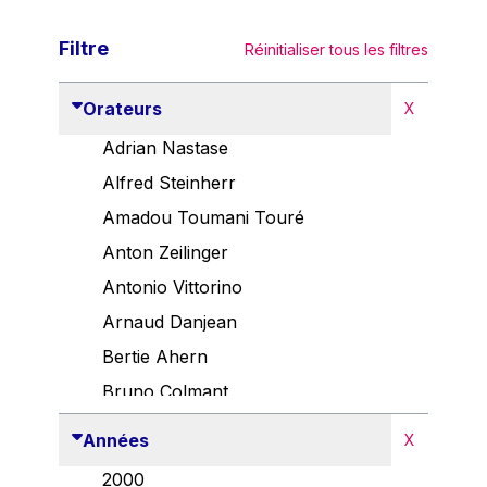
Filtre
Réinitialiser tous les filtres
Orateurs
X
Adrian Nastase
Alfred Steinherr
Amadou Toumani Touré
Anton Zeilinger
Antonio Vittorino
Arnaud Danjean
Bertie Ahern
Bruno Colmant
Carlo Thelen
Années
X
Cem Özdemir
2000