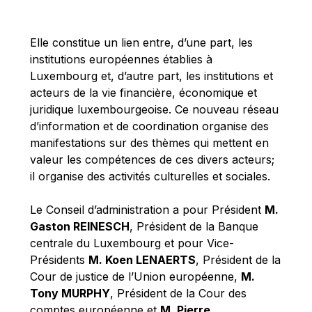
Michael Berry
Michael Palmer
Elle constitue un lien entre, d’une part, les
Michael Sohlman
institutions européennes établies à
Michel Goedert
Luxembourg et, d’autre part, les institutions et
acteurs de la vie financière, économique et
Mireille Delmas-Marty
juridique luxembourgeoise. Ce nouveau réseau
Nobuo Tanaka
d’information et de coordination organise des
Otmar Issing
manifestations sur des thèmes qui mettent en
valeur les compétences de ces divers acteurs;
Paolo Mengozzi
il organise des activités culturelles et sociales.
Paschal Donohoe
Pat Cox
Le Conseil d’administration a pour Président
M.
Gaston REINESCH
, Président de la Banque
Patrizia Nanz
centrale du Luxembourg et pour Vice-
Philippe Maystadt
Présidents
M. Koen LENAERTS
, Président de la
Pierre Gramegna
Cour de justice de l’Union européenne,
M.
Tony MURPHY
, Président de la Cour des
Richard Pelly
comptes européenne et
M. Pierre