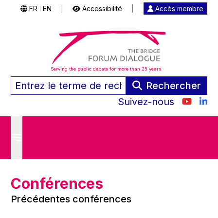
FR
EN
|
Accessibilité
|
Accès membre
|
Serving the public debate for more than 25 years
Rechercher
Suivez-nous
Conférences
Précédentes conférences