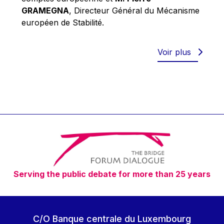
Robert Goebbels
GRAMEGNA
, Directeur Général du Mécanisme
Robert REYNDERS
européen de Stabilité.
Robert WEIDES
Rolf Tarrach
Voir plus
Štefan Füle
Thomas L. Cranfield
Tim Lankester
Timothy Radcliffe
Vaclav Klaus
Vassilios Skouris
Vítor Manuel da Silva Caldeira
Serving the public debate for more than 25 years
Viviane Reding
Walter Hagg
Walter RADERMACHER
C/O Banque centrale du Luxembourg