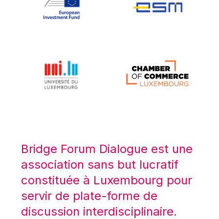
Koen LENAERTS
Lars Heikensten
Laura Kovesi
Luc Frieden
Lucas Papademos
Máire Geoghegan-Quinn
Manolis Mavrommatis
Marc Lemaître
Marcel Zadi Kessy
Mario Centeno
Bridge Forum Dialogue est une
Mario Monti
association sans but lucratif
Maroš ŠEFČOVIČ
constituée à Luxembourg pour
Martin Bailey
servir de plate-forme de
Martine Reicherts
discussion interdisciplinaire.