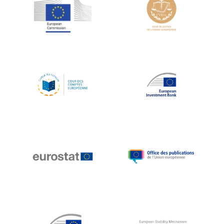
Jean-Louis Schiltz
Jean-Victor Louis
Jens Kreisel
Jeroen Dijsselbloem
Jochen Klucken
Johnny Åkerholm
Joschka Fischer
Juan Manuel Fabra Vallés
Julian Priestley
Karl-Heinz Lambertz
Katharien L.C. Hunt
Kenneth Rogoff
Klaus Regling
Klaus-Heiner Lehne