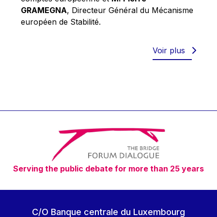
Robert Goebbels
GRAMEGNA
, Directeur Général du Mécanisme
Robert REYNDERS
européen de Stabilité.
Robert WEIDES
Rolf Tarrach
Voir plus
Štefan Füle
Thomas L. Cranfield
Tim Lankester
Timothy Radcliffe
Vaclav Klaus
Vassilios Skouris
Vítor Manuel da Silva Caldeira
Serving the public debate for more than 25 years
Viviane Reding
Walter Hagg
Walter RADERMACHER
C/O Banque centrale du Luxembourg