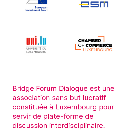
Koen LENAERTS
Lars Heikensten
Laura Kovesi
Luc Frieden
Lucas Papademos
Máire Geoghegan-Quinn
Manolis Mavrommatis
Marc Lemaître
Marcel Zadi Kessy
Mario Centeno
Bridge Forum Dialogue est une
Mario Monti
association sans but lucratif
Maroš ŠEFČOVIČ
constituée à Luxembourg pour
Martin Bailey
servir de plate-forme de
Martine Reicherts
discussion interdisciplinaire.