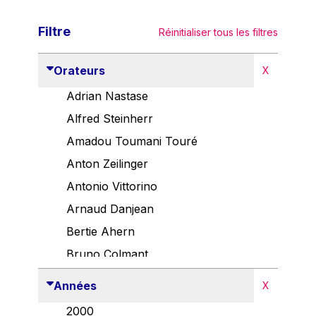
Filtre
Réinitialiser tous les filtres
Orateurs
X
Adrian Nastase
Alfred Steinherr
Amadou Toumani Touré
Anton Zeilinger
Antonio Vittorino
Arnaud Danjean
Bertie Ahern
Bruno Colmant
Carlo Thelen
Années
X
Cem Özdemir
2000