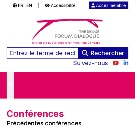
FR
EN
|
Accessibilité
|
Accès membre
|
Serving the public debate for more than 25 years
Rechercher
Suivez-nous
Conférences
Précédentes conférences