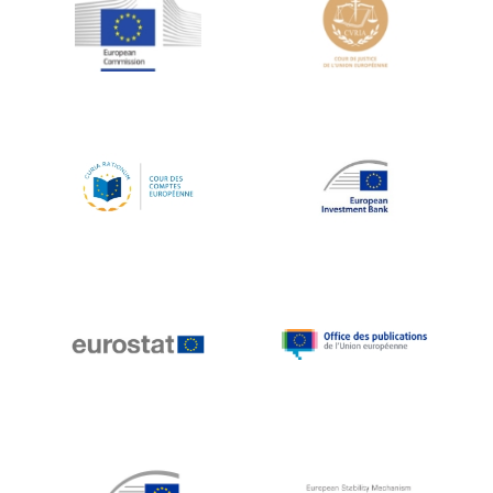
Jean-Louis Schiltz
Jean-Victor Louis
Jens Kreisel
Jeroen Dijsselbloem
Jochen Klucken
Johnny Åkerholm
Joschka Fischer
Juan Manuel Fabra Vallés
Julian Priestley
Karl-Heinz Lambertz
Katharien L.C. Hunt
Kenneth Rogoff
Klaus Regling
Klaus-Heiner Lehne