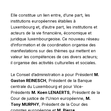
Michael Berry
Michael Palmer
Elle constitue un lien entre, d’une part, les
Michael Sohlman
institutions européennes établies à
Michel Goedert
Luxembourg et, d’autre part, les institutions et
acteurs de la vie financière, économique et
Mireille Delmas-Marty
juridique luxembourgeoise. Ce nouveau réseau
Nobuo Tanaka
d’information et de coordination organise des
Otmar Issing
manifestations sur des thèmes qui mettent en
valeur les compétences de ces divers acteurs;
Paolo Mengozzi
il organise des activités culturelles et sociales.
Paschal Donohoe
Pat Cox
Le Conseil d’administration a pour Président
M.
Gaston REINESCH
, Président de la Banque
Patrizia Nanz
centrale du Luxembourg et pour Vice-
Philippe Maystadt
Présidents
M. Koen LENAERTS
, Président de la
Pierre Gramegna
Cour de justice de l’Union européenne,
M.
Tony MURPHY
, Président de la Cour des
Richard Pelly
comptes européenne et
M. Pierre