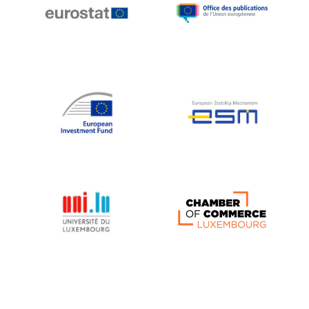
Michael Berry
Michael Palmer
Michael Sohlman
Michel Goedert
Mireille Delmas-Marty
Nobuo Tanaka
Otmar Issing
Paolo Mengozzi
Paschal Donohoe
Pat Cox
Patrizia Nanz
Philippe Maystadt
Pierre Gramegna
Richard Pelly