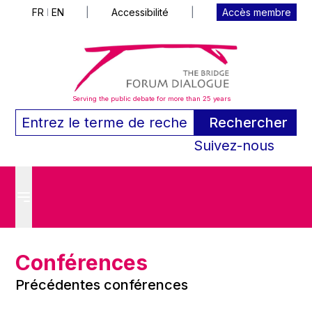
FR
EN
|
Accessibilité
|
Accès membre
|
Serving the public debate for more than 25 years
Rechercher
Suivez-nous
Conférences
Précédentes conférences