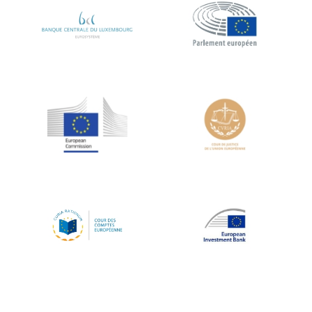
Koen LENAERTS
Lars Heikensten
Laura Kovesi
Luc Frieden
Lucas Papademos
Máire Geoghegan-Quinn
Manolis Mavrommatis
Marc Lemaître
Marcel Zadi Kessy
Mario Centeno
Mario Monti
Maroš ŠEFČOVIČ
Martin Bailey
Martine Reicherts