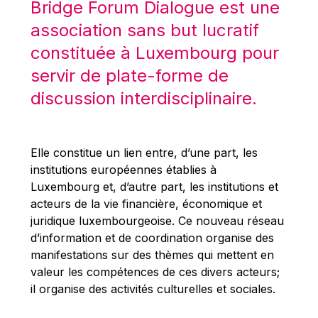
Bridge Forum Dialogue est une
Robert Goebbels
association sans but lucratif
Robert REYNDERS
constituée à Luxembourg pour
Robert WEIDES
servir de plate-forme de
Rolf Tarrach
discussion interdisciplinaire.
Štefan Füle
Thomas L. Cranfield
Tim Lankester
Elle constitue un lien entre, d’une part, les
Timothy Radcliffe
institutions européennes établies à
Luxembourg et, d’autre part, les institutions et
Vaclav Klaus
acteurs de la vie financière, économique et
Vassilios Skouris
juridique luxembourgeoise. Ce nouveau réseau
Vítor Manuel da Silva Caldeira
d’information et de coordination organise des
manifestations sur des thèmes qui mettent en
Viviane Reding
valeur les compétences de ces divers acteurs;
Walter Hagg
il organise des activités culturelles et sociales.
Walter RADERMACHER