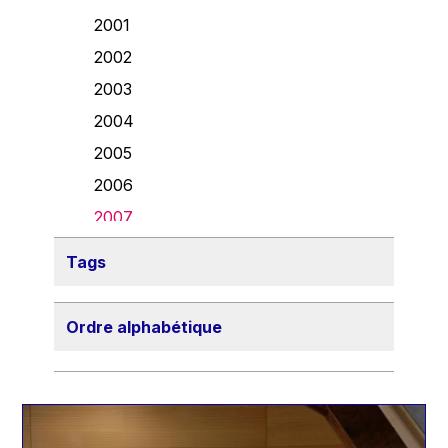
Danny Alexander
2001
Désirée Van Boxtel
2002
Edmond Israel
2003
Etienne de Lhoneux
2004
Euclid Tsakalotos
2005
Francis Carpenter
2006
François Villeroy de Galhau
2007
Frederica Mogherini
2008
Tags
Gaston Reinesch
2009
Georg Helg
2010
Ordre alphabétique
Gil Carlos Rodrigues Iglesias
2011
Gunnar Lund
2012
Günther Hermann Oettinger
2013
Günther Verheugen
2014