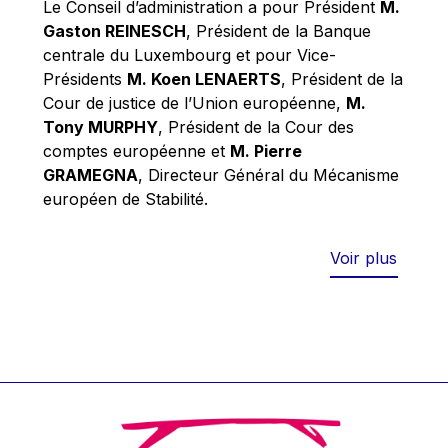
Le Conseil d’administration a pour Président
M.
Werner Hoyer
Gaston REINESCH
, Président de la Banque
Wolfgang Ketterle
centrale du Luxembourg et pour Vice-
Yasser Abed Rabbo
Présidents
M. Koen LENAERTS
, Président de la
Cour de justice de l’Union européenne,
M.
Yossi Beillin
Tony MURPHY
, Président de la Cour des
Yves FRANCHET
comptes européenne et
M. Pierre
Yves Mersch
GRAMEGNA
, Directeur Général du Mécanisme
européen de Stabilité.
Voir plus