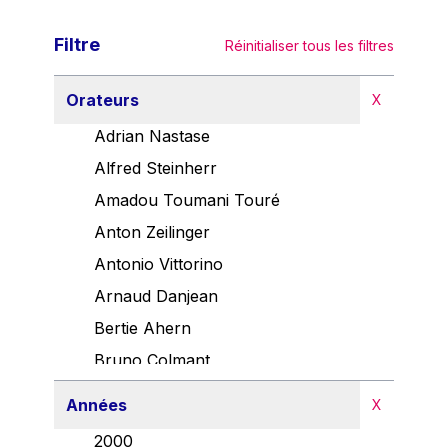
Filtre
Réinitialiser tous les filtres
Orateurs
X
Adrian Nastase
Alfred Steinherr
Amadou Toumani Touré
Anton Zeilinger
Antonio Vittorino
Arnaud Danjean
Bertie Ahern
Bruno Colmant
Carlo Thelen
Années
X
Cem Özdemir
2000