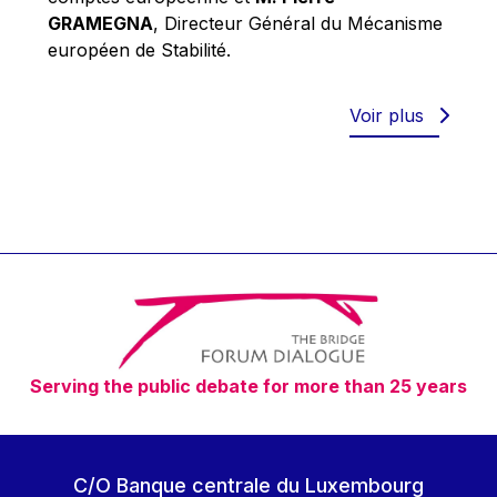
Robert Goebbels
GRAMEGNA
, Directeur Général du Mécanisme
Robert REYNDERS
européen de Stabilité.
Robert WEIDES
Rolf Tarrach
Voir plus
Štefan Füle
Thomas L. Cranfield
Tim Lankester
Timothy Radcliffe
Vaclav Klaus
Vassilios Skouris
Vítor Manuel da Silva Caldeira
Serving the public debate for more than 25 years
Viviane Reding
Walter Hagg
Walter RADERMACHER
C/O Banque centrale du Luxembourg