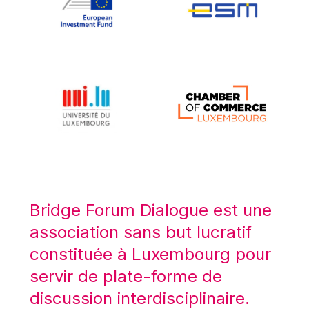
Koen LENAERTS
Lars Heikensten
Laura Kovesi
Luc Frieden
Lucas Papademos
Máire Geoghegan-Quinn
Manolis Mavrommatis
Marc Lemaître
Marcel Zadi Kessy
Mario Centeno
Bridge Forum Dialogue est une
Mario Monti
association sans but lucratif
Maroš ŠEFČOVIČ
constituée à Luxembourg pour
Martin Bailey
servir de plate-forme de
Martine Reicherts
discussion interdisciplinaire.