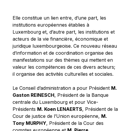
Michael Berry
Michael Palmer
Elle constitue un lien entre, d’une part, les
Michael Sohlman
institutions européennes établies à
Michel Goedert
Luxembourg et, d’autre part, les institutions et
acteurs de la vie financière, économique et
Mireille Delmas-Marty
juridique luxembourgeoise. Ce nouveau réseau
Nobuo Tanaka
d’information et de coordination organise des
Otmar Issing
manifestations sur des thèmes qui mettent en
valeur les compétences de ces divers acteurs;
Paolo Mengozzi
il organise des activités culturelles et sociales.
Paschal Donohoe
Pat Cox
Le Conseil d’administration a pour Président
M.
Gaston REINESCH
, Président de la Banque
Patrizia Nanz
centrale du Luxembourg et pour Vice-
Philippe Maystadt
Présidents
M. Koen LENAERTS
, Président de la
Pierre Gramegna
Cour de justice de l’Union européenne,
M.
Tony MURPHY
, Président de la Cour des
Richard Pelly
comptes européenne et
M. Pierre