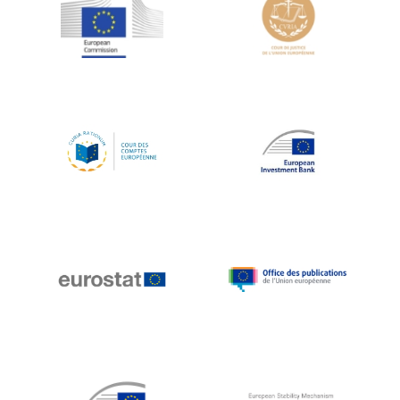
Jean-Louis Schiltz
Jean-Victor Louis
Jens Kreisel
Jeroen Dijsselbloem
Jochen Klucken
Johnny Åkerholm
Joschka Fischer
Juan Manuel Fabra Vallés
Julian Priestley
Karl-Heinz Lambertz
Katharien L.C. Hunt
Kenneth Rogoff
Klaus Regling
Klaus-Heiner Lehne