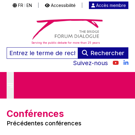
FR
EN
|
Accessibilité
|
Accès membre
|
Serving the public debate for more than 25 years
Rechercher
Suivez-nous
Conférences
Précédentes conférences