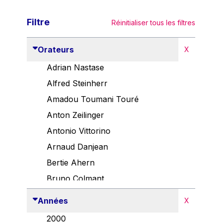
Filtre
Réinitialiser tous les filtres
Orateurs
X
Adrian Nastase
Alfred Steinherr
Amadou Toumani Touré
Anton Zeilinger
Antonio Vittorino
Arnaud Danjean
Bertie Ahern
Bruno Colmant
Carlo Thelen
Années
X
Cem Özdemir
2000