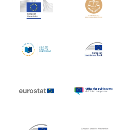
Jean-Louis Schiltz
Jean-Victor Louis
Jens Kreisel
Jeroen Dijsselbloem
Jochen Klucken
Johnny Åkerholm
Joschka Fischer
Juan Manuel Fabra Vallés
Julian Priestley
Karl-Heinz Lambertz
Katharien L.C. Hunt
Kenneth Rogoff
Klaus Regling
Klaus-Heiner Lehne