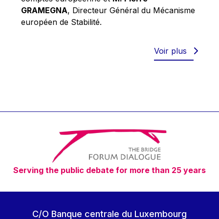
Robert Goebbels
GRAMEGNA
, Directeur Général du Mécanisme
Robert REYNDERS
européen de Stabilité.
Robert WEIDES
Rolf Tarrach
Voir plus
Štefan Füle
Thomas L. Cranfield
Tim Lankester
Timothy Radcliffe
Vaclav Klaus
Vassilios Skouris
Vítor Manuel da Silva Caldeira
Serving the public debate for more than 25 years
Viviane Reding
Walter Hagg
Walter RADERMACHER
C/O Banque centrale du Luxembourg