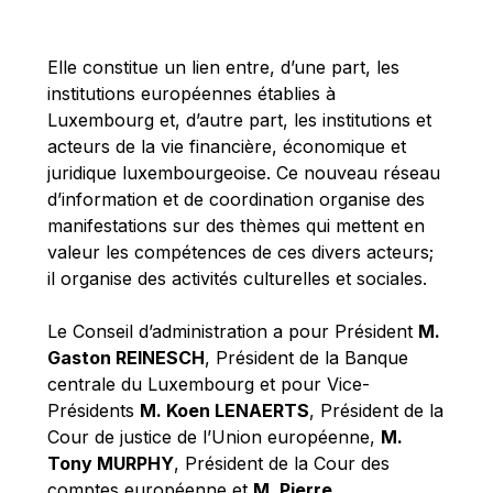
Michael Berry
Michael Palmer
Elle constitue un lien entre, d’une part, les
Michael Sohlman
institutions européennes établies à
Michel Goedert
Luxembourg et, d’autre part, les institutions et
acteurs de la vie financière, économique et
Mireille Delmas-Marty
juridique luxembourgeoise. Ce nouveau réseau
Nobuo Tanaka
d’information et de coordination organise des
Otmar Issing
manifestations sur des thèmes qui mettent en
valeur les compétences de ces divers acteurs;
Paolo Mengozzi
il organise des activités culturelles et sociales.
Paschal Donohoe
Pat Cox
Le Conseil d’administration a pour Président
M.
Gaston REINESCH
, Président de la Banque
Patrizia Nanz
centrale du Luxembourg et pour Vice-
Philippe Maystadt
Présidents
M. Koen LENAERTS
, Président de la
Pierre Gramegna
Cour de justice de l’Union européenne,
M.
Tony MURPHY
, Président de la Cour des
Richard Pelly
comptes européenne et
M. Pierre