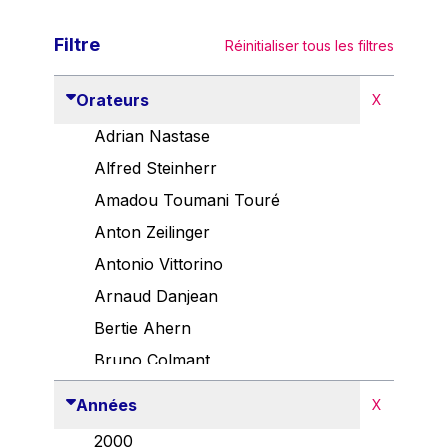
Filtre
Réinitialiser tous les filtres
Orateurs
X
Adrian Nastase
Alfred Steinherr
Amadou Toumani Touré
Anton Zeilinger
Antonio Vittorino
Arnaud Danjean
Bertie Ahern
Bruno Colmant
Carlo Thelen
Années
X
Cem Özdemir
2000