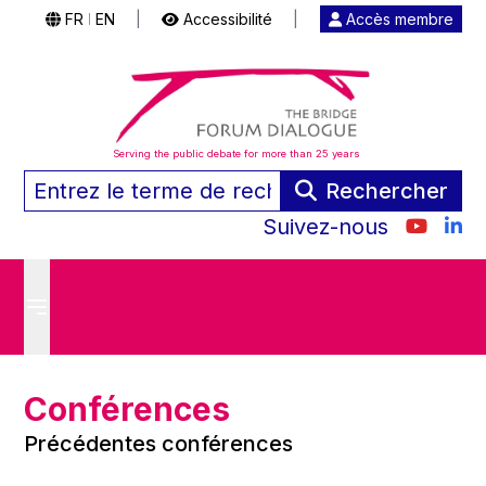
FR
EN
|
Accessibilité
|
Accès membre
|
Serving the public debate for more than 25 years
Rechercher
Suivez-nous
Conférences
Précédentes conférences