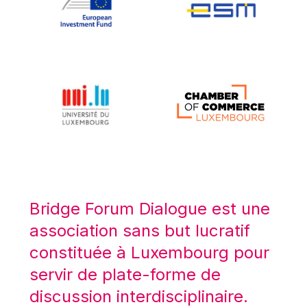
Koen LENAERTS
Lars Heikensten
Laura Kovesi
Luc Frieden
Lucas Papademos
Máire Geoghegan-Quinn
Manolis Mavrommatis
Marc Lemaître
Marcel Zadi Kessy
Mario Centeno
Bridge Forum Dialogue est une
Mario Monti
association sans but lucratif
Maroš ŠEFČOVIČ
constituée à Luxembourg pour
Martin Bailey
servir de plate-forme de
Martine Reicherts
discussion interdisciplinaire.