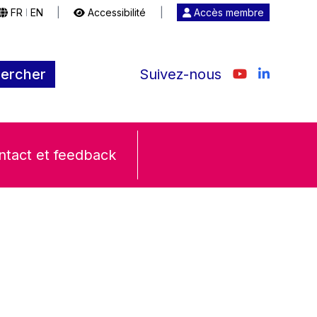
FR
EN
|
Accessibilité
|
Accès membre
|
ercher
Suivez-nous
ntact et feedback