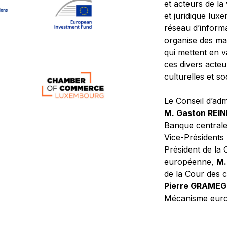
et acteurs de la
et juridique lu
réseau d’informa
organise des ma
qui mettent en 
ces divers acteur
culturelles et so
Le Conseil d’adm
M. Gaston REI
Banque central
Vice-Présidents
Président de la 
européenne,
M.
de la Cour des
Pierre GRAME
Mécanisme europ