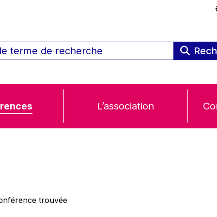
Rech
rences
L’association
Co
nférence trouvée