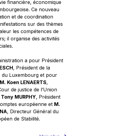
 vie financière, économique
xembourgeoise. Ce nouveau
tion et de coordination
nifestations sur des thèmes
valeur les compétences de
s; il organise des activités
ciales.
inistration a pour Président
NESCH
, Président de la
e du Luxembourg et pour
M. Koen LENAERTS
,
Cour de justice de l’Union
 Tony MURPHY
, Président
 comptes européenne et
M.
GNA
, Directeur Général du
éen de Stabilité.