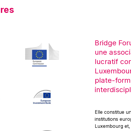
res
Bridge For
une associ
lucratif co
Luxembourg
plate-form
interdiscipl
Elle constitue un
institutions eur
Luxembourg et, d