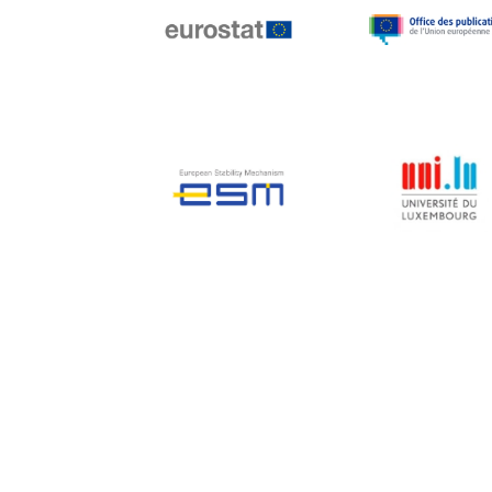
Jean-Louis Biancarelli
Jean-Louis Schiltz
Jean-Victor Louis
Jens Kreisel
Jeroen Dijsselbloem
Jochen Klucken
Johnny Åkerholm
Joschka Fischer
Juan Manuel Fabra
Vallés
Julian Priestley
Karl-Heinz Lambertz
Katharien L.C. Hunt
Kenneth Rogoff