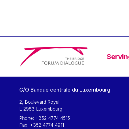
Klaus Regling
Klaus-Heiner Lehne
Koen LENAERTS
Lars Heikensten
Laura Kovesi
Luc Frieden
Servin
Lucas Papademos
Máire Geoghegan-Quinn
Manolis Mavrommatis
Marc Lemaître
C/O Banque centrale du Luxembourg
Marcel Zadi Kessy
Mario Centeno
2, Boulevard Royal
L-2983 Luxembourg
Mario Monti
Phone:
+352 4774 4515
Maroš ŠEFČOVIČ
Fax:
+352 4774 4911