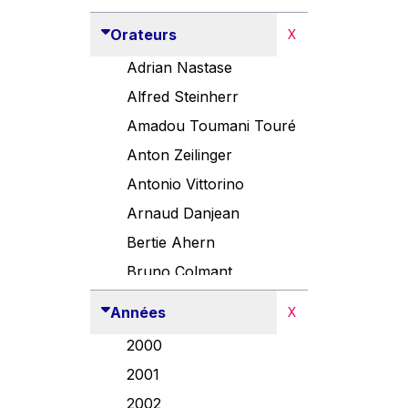
Orateurs
X
Adrian Nastase
Alfred Steinherr
Amadou Toumani Touré
Anton Zeilinger
Antonio Vittorino
Arnaud Danjean
Bertie Ahern
Bruno Colmant
Carlo Thelen
Années
X
Cem Özdemir
2000
Danny Alexander
2001
Désirée Van Boxtel
2002