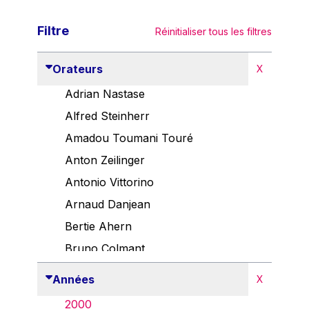
Filtre
Réinitialiser tous les filtres
Orateurs
X
Adrian Nastase
Alfred Steinherr
Amadou Toumani Touré
Anton Zeilinger
Antonio Vittorino
Arnaud Danjean
Bertie Ahern
Bruno Colmant
Carlo Thelen
Années
X
Cem Özdemir
2000