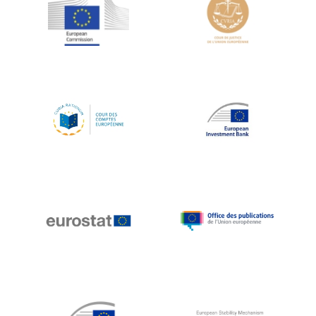
Jean-Louis Schiltz
Jean-Victor Louis
Jens Kreisel
Jeroen Dijsselbloem
Jochen Klucken
Johnny Åkerholm
Joschka Fischer
Juan Manuel Fabra Vallés
Julian Priestley
Karl-Heinz Lambertz
Katharien L.C. Hunt
Kenneth Rogoff
Klaus Regling
Klaus-Heiner Lehne