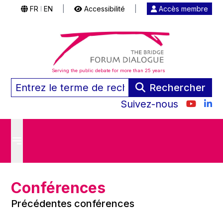
FR
EN
|
Accessibilité
|
Accès membre
|
Serving the public debate for more than 25 years
Rechercher
Suivez-nous
Conférences
Précédentes conférences