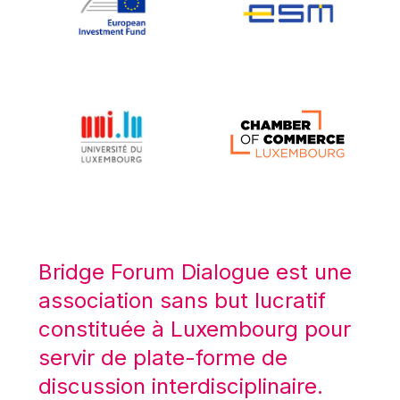
Koen LENAERTS
Lars Heikensten
Laura Kovesi
Luc Frieden
Lucas Papademos
Máire Geoghegan-Quinn
Manolis Mavrommatis
Marc Lemaître
Marcel Zadi Kessy
Mario Centeno
Bridge Forum Dialogue est une
Mario Monti
association sans but lucratif
Maroš ŠEFČOVIČ
constituée à Luxembourg pour
Martin Bailey
servir de plate-forme de
Martine Reicherts
discussion interdisciplinaire.