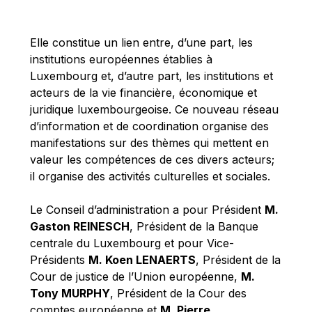
Michael Berry
Michael Palmer
Elle constitue un lien entre, d’une part, les
Michael Sohlman
institutions européennes établies à
Michel Goedert
Luxembourg et, d’autre part, les institutions et
acteurs de la vie financière, économique et
Mireille Delmas-Marty
juridique luxembourgeoise. Ce nouveau réseau
Nobuo Tanaka
d’information et de coordination organise des
Otmar Issing
manifestations sur des thèmes qui mettent en
valeur les compétences de ces divers acteurs;
Paolo Mengozzi
il organise des activités culturelles et sociales.
Paschal Donohoe
Pat Cox
Le Conseil d’administration a pour Président
M.
Gaston REINESCH
, Président de la Banque
Patrizia Nanz
centrale du Luxembourg et pour Vice-
Philippe Maystadt
Présidents
M. Koen LENAERTS
, Président de la
Pierre Gramegna
Cour de justice de l’Union européenne,
M.
Tony MURPHY
, Président de la Cour des
Richard Pelly
comptes européenne et
M. Pierre