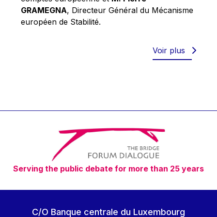
Robert Goebbels
GRAMEGNA
, Directeur Général du Mécanisme
Robert REYNDERS
européen de Stabilité.
Robert WEIDES
Rolf Tarrach
Voir plus
Štefan Füle
Thomas L. Cranfield
Tim Lankester
Timothy Radcliffe
Vaclav Klaus
Vassilios Skouris
Vítor Manuel da Silva Caldeira
Serving the public debate for more than 25 years
Viviane Reding
Walter Hagg
Walter RADERMACHER
C/O Banque centrale du Luxembourg