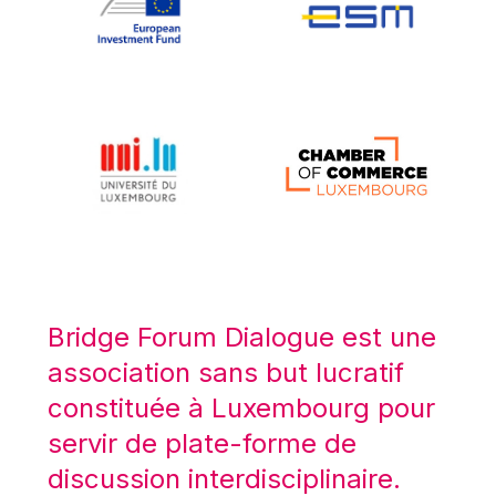
Koen LENAERTS
Lars Heikensten
Laura Kovesi
Luc Frieden
Lucas Papademos
Máire Geoghegan-Quinn
Manolis Mavrommatis
Marc Lemaître
Marcel Zadi Kessy
Mario Centeno
Bridge Forum Dialogue est une
Mario Monti
association sans but lucratif
Maroš ŠEFČOVIČ
constituée à Luxembourg pour
Martin Bailey
servir de plate-forme de
Martine Reicherts
discussion interdisciplinaire.