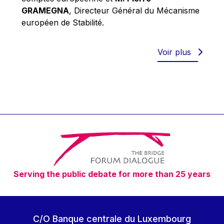
Robert Goebbels
GRAMEGNA
, Directeur Général du Mécanisme
Robert REYNDERS
européen de Stabilité.
Robert WEIDES
Rolf Tarrach
Voir plus
Štefan Füle
Thomas L. Cranfield
Tim Lankester
Timothy Radcliffe
Vaclav Klaus
Vassilios Skouris
Vítor Manuel da Silva Caldeira
Serving the public debate for more than 25 years
Viviane Reding
Walter Hagg
Walter RADERMACHER
C/O Banque centrale du Luxembourg