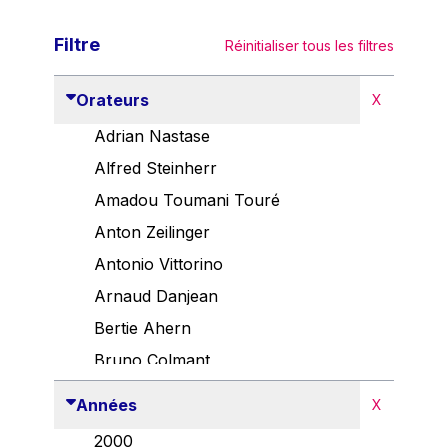
Filtre
Réinitialiser tous les filtres
Orateurs
X
Adrian Nastase
Alfred Steinherr
Amadou Toumani Touré
Anton Zeilinger
Antonio Vittorino
Arnaud Danjean
Bertie Ahern
Bruno Colmant
Carlo Thelen
Années
X
Cem Özdemir
2000