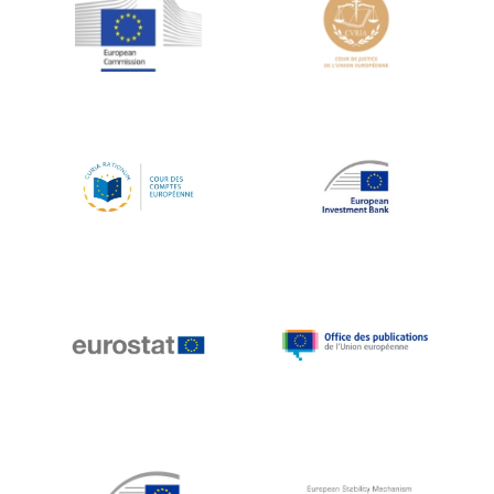
Jean-Louis Schiltz
Jean-Victor Louis
Jens Kreisel
Jeroen Dijsselbloem
Jochen Klucken
Johnny Åkerholm
Joschka Fischer
Juan Manuel Fabra Vallés
Julian Priestley
Karl-Heinz Lambertz
Katharien L.C. Hunt
Kenneth Rogoff
Klaus Regling
Klaus-Heiner Lehne