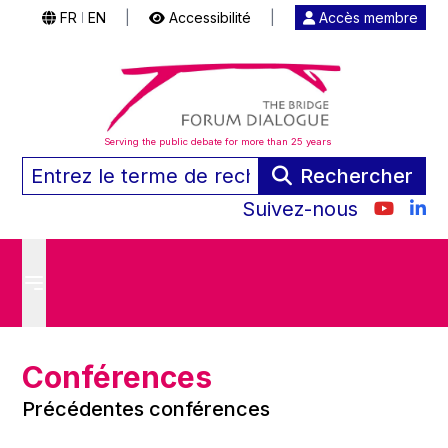
FR
EN
|
Accessibilité
|
Accès membre
|
Serving the public debate for more than 25 years
Rechercher
Suivez-nous
Conférences
Précédentes conférences