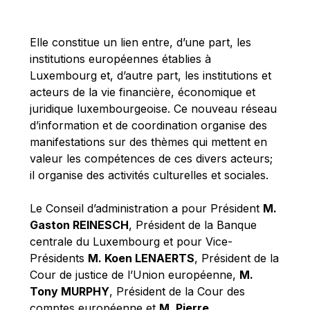
Michael Berry
Michael Palmer
Elle constitue un lien entre, d’une part, les
Michael Sohlman
institutions européennes établies à
Michel Goedert
Luxembourg et, d’autre part, les institutions et
acteurs de la vie financière, économique et
Mireille Delmas-Marty
juridique luxembourgeoise. Ce nouveau réseau
Nobuo Tanaka
d’information et de coordination organise des
Otmar Issing
manifestations sur des thèmes qui mettent en
valeur les compétences de ces divers acteurs;
Paolo Mengozzi
il organise des activités culturelles et sociales.
Paschal Donohoe
Pat Cox
Le Conseil d’administration a pour Président
M.
Gaston REINESCH
, Président de la Banque
Patrizia Nanz
centrale du Luxembourg et pour Vice-
Philippe Maystadt
Présidents
M. Koen LENAERTS
, Président de la
Pierre Gramegna
Cour de justice de l’Union européenne,
M.
Tony MURPHY
, Président de la Cour des
Richard Pelly
comptes européenne et
M. Pierre