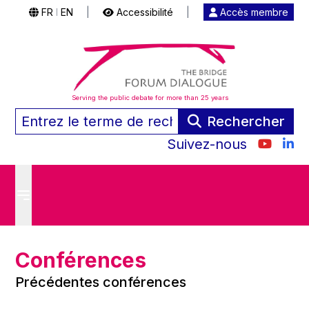
FR
EN
|
Accessibilité
|
Accès membre
|
Serving the public debate for more than 25 years
Rechercher
Suivez-nous
Conférences
Précédentes conférences