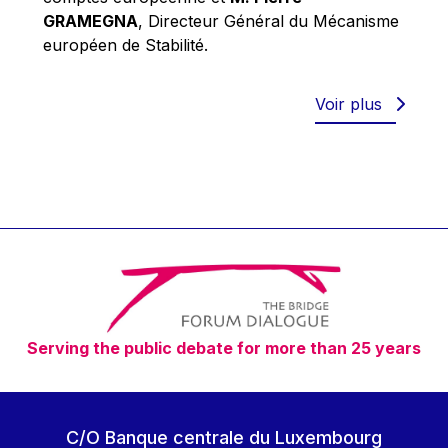
Robert Goebbels
GRAMEGNA
, Directeur Général du Mécanisme
Robert REYNDERS
européen de Stabilité.
Robert WEIDES
Rolf Tarrach
Voir plus
Štefan Füle
Thomas L. Cranfield
Tim Lankester
Timothy Radcliffe
Vaclav Klaus
Vassilios Skouris
Vítor Manuel da Silva Caldeira
Serving the public debate for more than 25 years
Viviane Reding
Walter Hagg
Walter RADERMACHER
C/O Banque centrale du Luxembourg