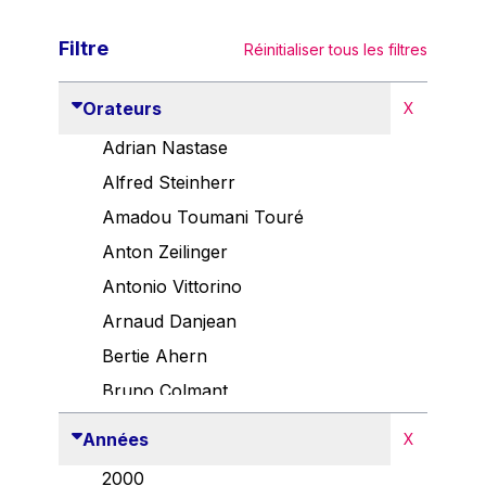
Filtre
Réinitialiser tous les filtres
Orateurs
X
Adrian Nastase
Alfred Steinherr
Amadou Toumani Touré
Anton Zeilinger
Antonio Vittorino
Arnaud Danjean
Bertie Ahern
Bruno Colmant
Carlo Thelen
Années
X
Cem Özdemir
2000