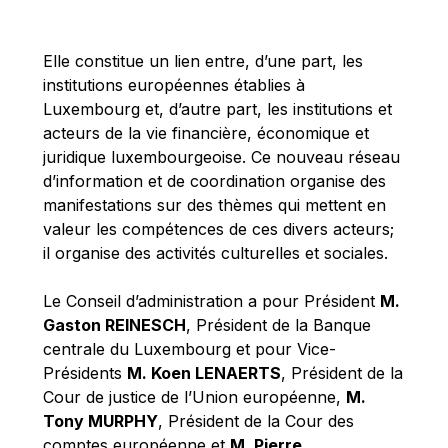
Michael Berry
Michael Palmer
Elle constitue un lien entre, d’une part, les
Michael Sohlman
institutions européennes établies à
Michel Goedert
Luxembourg et, d’autre part, les institutions et
acteurs de la vie financière, économique et
Mireille Delmas-Marty
juridique luxembourgeoise. Ce nouveau réseau
Nobuo Tanaka
d’information et de coordination organise des
Otmar Issing
manifestations sur des thèmes qui mettent en
valeur les compétences de ces divers acteurs;
Paolo Mengozzi
il organise des activités culturelles et sociales.
Paschal Donohoe
Pat Cox
Le Conseil d’administration a pour Président
M.
Gaston REINESCH
, Président de la Banque
Patrizia Nanz
centrale du Luxembourg et pour Vice-
Philippe Maystadt
Présidents
M. Koen LENAERTS
, Président de la
Pierre Gramegna
Cour de justice de l’Union européenne,
M.
Tony MURPHY
, Président de la Cour des
Richard Pelly
comptes européenne et
M. Pierre