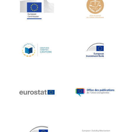
Jean-Louis Schiltz
Jean-Victor Louis
Jens Kreisel
Jeroen Dijsselbloem
Jochen Klucken
Johnny Åkerholm
Joschka Fischer
Juan Manuel Fabra Vallés
Julian Priestley
Karl-Heinz Lambertz
Katharien L.C. Hunt
Kenneth Rogoff
Klaus Regling
Klaus-Heiner Lehne