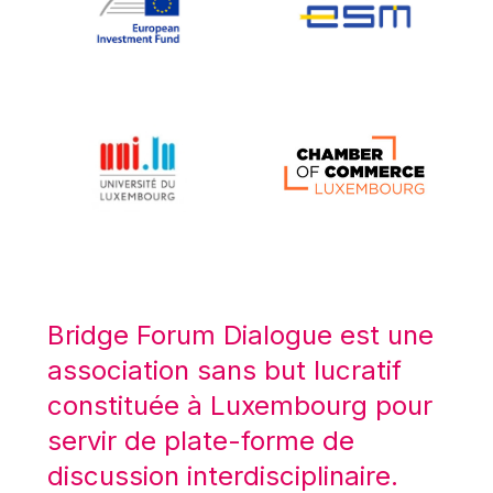
Koen LENAERTS
Lars Heikensten
Laura Kovesi
Luc Frieden
Lucas Papademos
Máire Geoghegan-Quinn
Manolis Mavrommatis
Marc Lemaître
Marcel Zadi Kessy
Mario Centeno
Bridge Forum Dialogue est une
Mario Monti
association sans but lucratif
Maroš ŠEFČOVIČ
constituée à Luxembourg pour
Martin Bailey
servir de plate-forme de
Martine Reicherts
discussion interdisciplinaire.