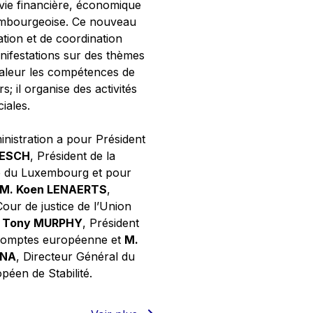
 vie financière, économique
xembourgeoise. Ce nouveau
tion et de coordination
nifestations sur des thèmes
valeur les compétences de
s; il organise des activités
ciales.
inistration a pour Président
NESCH
, Président de la
e du Luxembourg et pour
M. Koen LENAERTS
,
Cour de justice de l’Union
 Tony MURPHY
, Président
 comptes européenne et
M.
GNA
, Directeur Général du
éen de Stabilité.