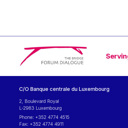
Klaus Regling
Klaus-Heiner Lehne
Koen LENAERTS
Lars Heikensten
Laura Kovesi
Luc Frieden
Servin
Lucas Papademos
Máire Geoghegan-Quinn
Manolis Mavrommatis
Marc Lemaître
C/O Banque centrale du Luxembourg
Marcel Zadi Kessy
Mario Centeno
2, Boulevard Royal
L-2983 Luxembourg
Mario Monti
Phone:
+352 4774 4515
Maroš ŠEFČOVIČ
Fax:
+352 4774 4911