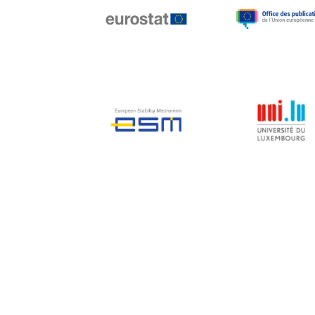
Jean-Louis Biancarelli
Jean-Louis Schiltz
Jean-Victor Louis
Jens Kreisel
Jeroen Dijsselbloem
Jochen Klucken
Johnny Åkerholm
Joschka Fischer
Juan Manuel Fabra
Vallés
Julian Priestley
Karl-Heinz Lambertz
Katharien L.C. Hunt
Kenneth Rogoff