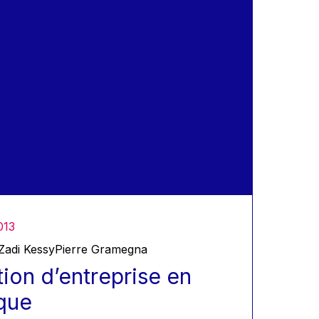
013
Zadi Kessy
Pierre Gramegna
ion d’entreprise en
que