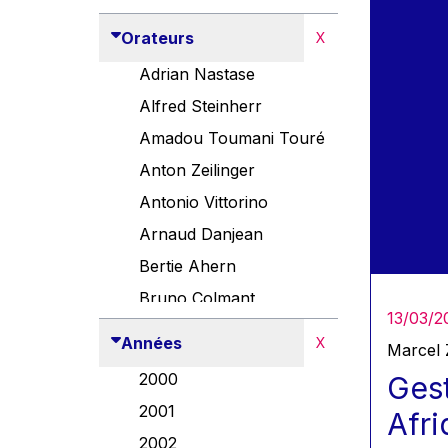
Orateurs
X
Adrian Nastase
Alfred Steinherr
Amadou Toumani Touré
Anton Zeilinger
Antonio Vittorino
Arnaud Danjean
Bertie Ahern
Bruno Colmant
13/03/2
Carlo Thelen
Années
X
Marcel 
Cem Özdemir
2000
Gest
Danny Alexander
2001
Afri
Désirée Van Boxtel
2002