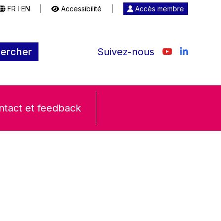
FR
EN
|
Accessibilité
|
Accès membre
|
ercher
Suivez-nous
ntact et feedback