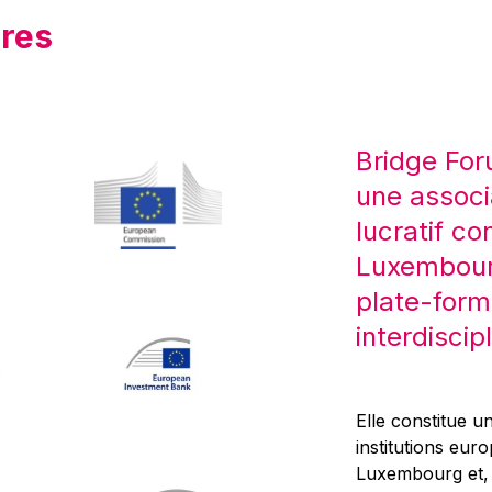
res
Bridge For
une associ
lucratif co
Luxembourg
plate-form
interdiscipl
Elle constitue un
institutions eur
Luxembourg et, d