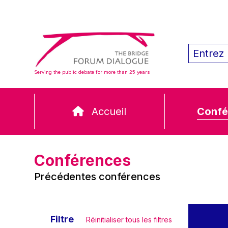
Serving the public debate for more than 25 years
Accueil
Confé
Conférences
Précédentes conférences
Filtre
Réinitialiser tous les filtres