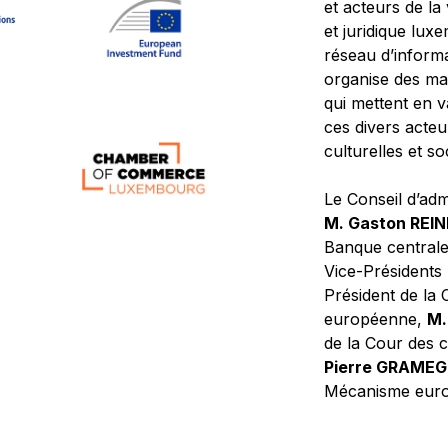
et acteurs de la
et juridique lu
réseau d’informa
organise des ma
qui mettent en 
ces divers acteur
culturelles et so
Le Conseil d’adm
M. Gaston REI
Banque central
Vice-Présidents
Président de la 
européenne,
M.
de la Cour des
Pierre GRAME
Mécanisme europ