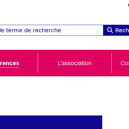
Rech
rences
L’association
Co