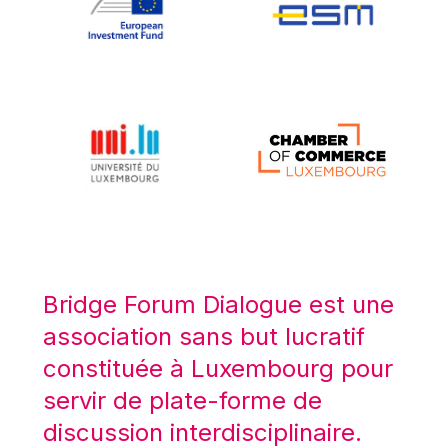
Koen LENAERTS
Lars Heikensten
Laura Kovesi
Luc Frieden
Lucas Papademos
Máire Geoghegan-Quinn
Manolis Mavrommatis
Marc Lemaître
Marcel Zadi Kessy
Mario Centeno
Bridge Forum Dialogue est une
Mario Monti
association sans but lucratif
Maroš ŠEFČOVIČ
constituée à Luxembourg pour
Martin Bailey
servir de plate-forme de
Martine Reicherts
discussion interdisciplinaire.