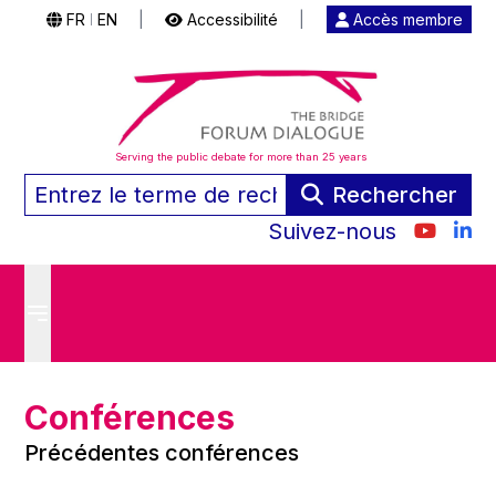
FR
EN
|
Accessibilité
|
Accès membre
|
Serving the public debate for more than 25 years
Rechercher
Suivez-nous
Conférences
Précédentes conférences