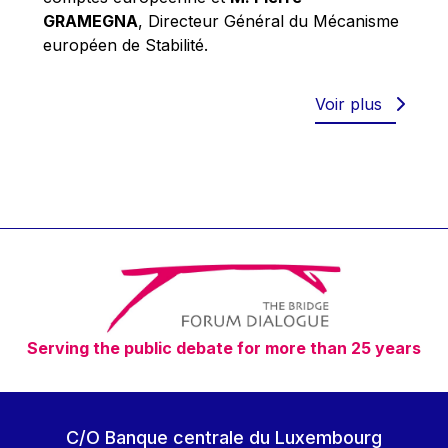
Robert Goebbels
GRAMEGNA
, Directeur Général du Mécanisme
Robert REYNDERS
européen de Stabilité.
Robert WEIDES
Rolf Tarrach
Voir plus
Štefan Füle
Thomas L. Cranfield
Tim Lankester
Timothy Radcliffe
Vaclav Klaus
Vassilios Skouris
Vítor Manuel da Silva Caldeira
Serving the public debate for more than 25 years
Viviane Reding
Walter Hagg
Walter RADERMACHER
C/O Banque centrale du Luxembourg