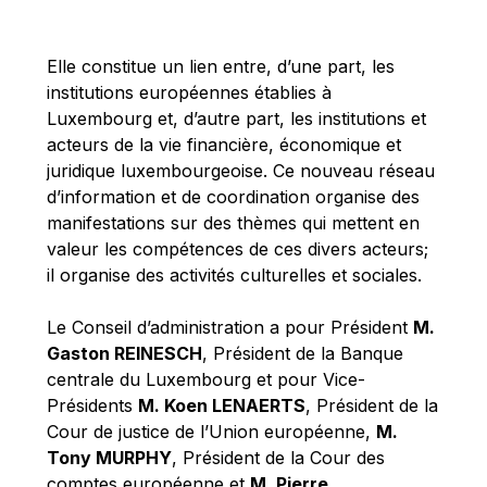
Michael Berry
Michael Palmer
Elle constitue un lien entre, d’une part, les
Michael Sohlman
institutions européennes établies à
Michel Goedert
Luxembourg et, d’autre part, les institutions et
acteurs de la vie financière, économique et
Mireille Delmas-Marty
juridique luxembourgeoise. Ce nouveau réseau
Nobuo Tanaka
d’information et de coordination organise des
Otmar Issing
manifestations sur des thèmes qui mettent en
valeur les compétences de ces divers acteurs;
Paolo Mengozzi
il organise des activités culturelles et sociales.
Paschal Donohoe
Pat Cox
Le Conseil d’administration a pour Président
M.
Gaston REINESCH
, Président de la Banque
Patrizia Nanz
centrale du Luxembourg et pour Vice-
Philippe Maystadt
Présidents
M. Koen LENAERTS
, Président de la
Pierre Gramegna
Cour de justice de l’Union européenne,
M.
Tony MURPHY
, Président de la Cour des
Richard Pelly
comptes européenne et
M. Pierre