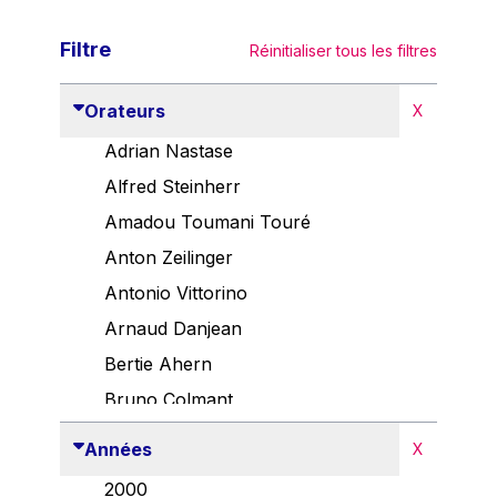
Filtre
Réinitialiser tous les filtres
Orateurs
X
Adrian Nastase
Alfred Steinherr
Amadou Toumani Touré
Anton Zeilinger
Antonio Vittorino
Arnaud Danjean
Bertie Ahern
Bruno Colmant
Carlo Thelen
Années
X
Cem Özdemir
2000