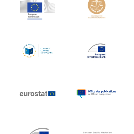
Jean-Louis Schiltz
Jean-Victor Louis
Jens Kreisel
Jeroen Dijsselbloem
Jochen Klucken
Johnny Åkerholm
Joschka Fischer
Juan Manuel Fabra Vallés
Julian Priestley
Karl-Heinz Lambertz
Katharien L.C. Hunt
Kenneth Rogoff
Klaus Regling
Klaus-Heiner Lehne