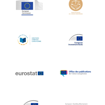
Jean-Louis Schiltz
Jean-Victor Louis
Jens Kreisel
Jeroen Dijsselbloem
Jochen Klucken
Johnny Åkerholm
Joschka Fischer
Juan Manuel Fabra Vallés
Julian Priestley
Karl-Heinz Lambertz
Katharien L.C. Hunt
Kenneth Rogoff
Klaus Regling
Klaus-Heiner Lehne