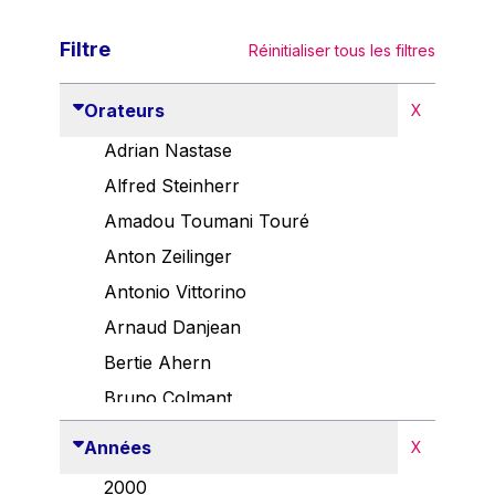
Filtre
Réinitialiser tous les filtres
Orateurs
X
Adrian Nastase
Alfred Steinherr
Amadou Toumani Touré
Anton Zeilinger
Antonio Vittorino
Arnaud Danjean
Bertie Ahern
Bruno Colmant
Carlo Thelen
Années
X
Cem Özdemir
2000