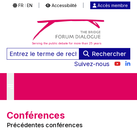
FR
EN
|
Accessibilité
|
Accès membre
|
Serving the public debate for more than 25 years
Rechercher
Suivez-nous
Conférences
Précédentes conférences