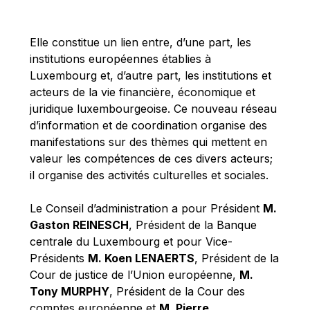
Michael Berry
Michael Palmer
Elle constitue un lien entre, d’une part, les
Michael Sohlman
institutions européennes établies à
Michel Goedert
Luxembourg et, d’autre part, les institutions et
acteurs de la vie financière, économique et
Mireille Delmas-Marty
juridique luxembourgeoise. Ce nouveau réseau
Nobuo Tanaka
d’information et de coordination organise des
Otmar Issing
manifestations sur des thèmes qui mettent en
valeur les compétences de ces divers acteurs;
Paolo Mengozzi
il organise des activités culturelles et sociales.
Paschal Donohoe
Pat Cox
Le Conseil d’administration a pour Président
M.
Gaston REINESCH
, Président de la Banque
Patrizia Nanz
centrale du Luxembourg et pour Vice-
Philippe Maystadt
Présidents
M. Koen LENAERTS
, Président de la
Pierre Gramegna
Cour de justice de l’Union européenne,
M.
Tony MURPHY
, Président de la Cour des
Richard Pelly
comptes européenne et
M. Pierre