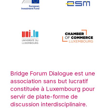
Koen LENAERTS
Lars Heikensten
Laura Kovesi
Luc Frieden
Lucas Papademos
Máire Geoghegan-Quinn
Manolis Mavrommatis
Marc Lemaître
Marcel Zadi Kessy
Mario Centeno
Bridge Forum Dialogue est une
Mario Monti
association sans but lucratif
Maroš ŠEFČOVIČ
constituée à Luxembourg pour
Martin Bailey
servir de plate-forme de
Martine Reicherts
discussion interdisciplinaire.