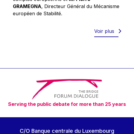
Robert Goebbels
GRAMEGNA
, Directeur Général du Mécanisme
Robert REYNDERS
européen de Stabilité.
Robert WEIDES
Rolf Tarrach
Voir plus
Štefan Füle
Thomas L. Cranfield
Tim Lankester
Timothy Radcliffe
Vaclav Klaus
Vassilios Skouris
Vítor Manuel da Silva Caldeira
Serving the public debate for more than 25 years
Viviane Reding
Walter Hagg
Walter RADERMACHER
C/O Banque centrale du Luxembourg