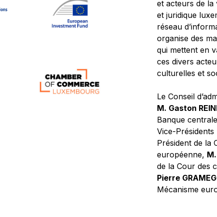
et acteurs de la
et juridique lu
réseau d’informa
organise des ma
qui mettent en 
ces divers acteur
culturelles et so
Le Conseil d’adm
M. Gaston REI
Banque central
Vice-Présidents
Président de la 
européenne,
M.
de la Cour des
Pierre GRAME
Mécanisme europ