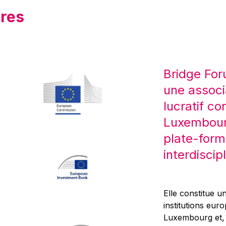
res
Bridge For
une associ
lucratif co
Luxembourg
plate-form
interdiscipl
Elle constitue un
institutions eur
Luxembourg et, d