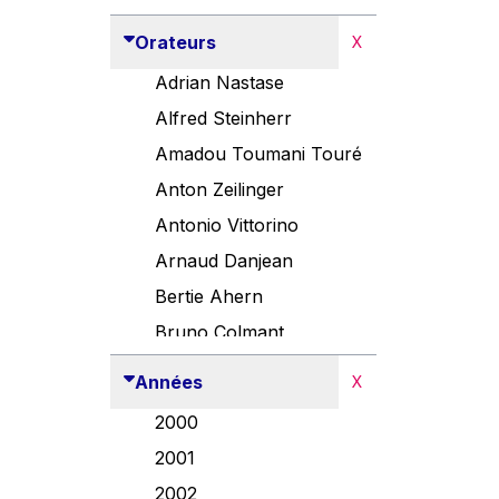
Orateurs
X
Adrian Nastase
Alfred Steinherr
Amadou Toumani Touré
Anton Zeilinger
Antonio Vittorino
Arnaud Danjean
Bertie Ahern
Bruno Colmant
Carlo Thelen
Années
X
Cem Özdemir
2000
Danny Alexander
2001
Désirée Van Boxtel
2002