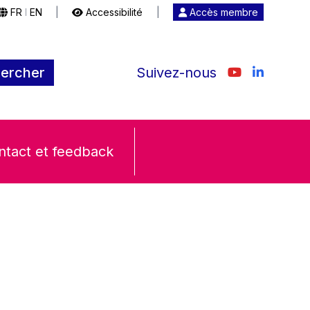
FR
EN
|
Accessibilité
|
Accès membre
|
ercher
Suivez-nous
ntact et feedback