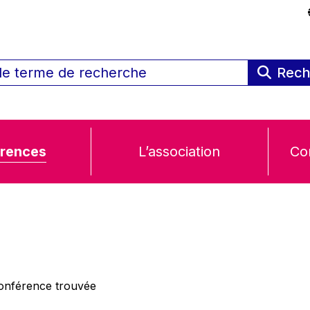
Rech
rences
L’association
Co
nférence trouvée