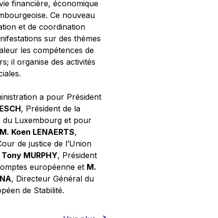
 vie financière, économique
xembourgeoise. Ce nouveau
tion et de coordination
nifestations sur des thèmes
valeur les compétences de
s; il organise des activités
ciales.
inistration a pour Président
NESCH
, Président de la
e du Luxembourg et pour
M. Koen LENAERTS
,
Cour de justice de l’Union
 Tony MURPHY
, Président
 comptes européenne et
M.
GNA
, Directeur Général du
éen de Stabilité.