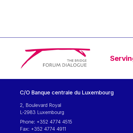
Klaus Regling
Klaus-Heiner Lehne
Koen LENAERTS
Lars Heikensten
Laura Kovesi
Luc Frieden
Servin
Lucas Papademos
Máire Geoghegan-Quinn
Manolis Mavrommatis
Marc Lemaître
C/O Banque centrale du Luxembourg
Marcel Zadi Kessy
Mario Centeno
2, Boulevard Royal
L-2983 Luxembourg
Mario Monti
Phone:
+352 4774 4515
Maroš ŠEFČOVIČ
Fax:
+352 4774 4911