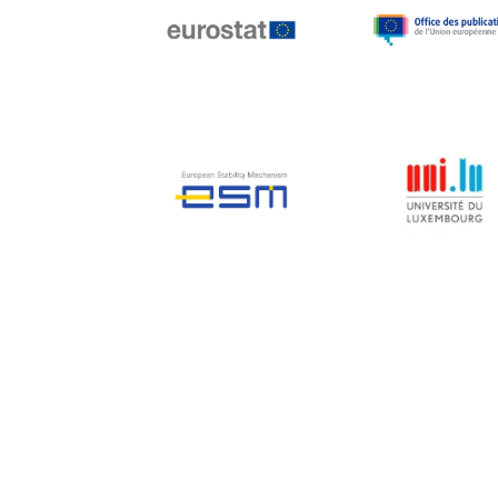
Jean-Louis Biancarelli
Jean-Louis Schiltz
Jean-Victor Louis
Jens Kreisel
Jeroen Dijsselbloem
Jochen Klucken
Johnny Åkerholm
Joschka Fischer
Juan Manuel Fabra
Vallés
Julian Priestley
Karl-Heinz Lambertz
Katharien L.C. Hunt
Kenneth Rogoff