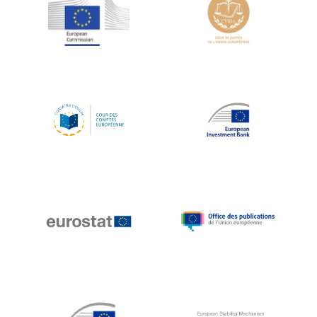
Jean-Louis Schiltz
Jean-Victor Louis
Jens Kreisel
Jeroen Dijsselbloem
Jochen Klucken
Johnny Åkerholm
Joschka Fischer
Juan Manuel Fabra Vallés
Julian Priestley
Karl-Heinz Lambertz
Katharien L.C. Hunt
Kenneth Rogoff
Klaus Regling
Klaus-Heiner Lehne