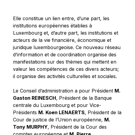
Michael Berry
Michael Palmer
Elle constitue un lien entre, d’une part, les
Michael Sohlman
institutions européennes établies à
Michel Goedert
Luxembourg et, d’autre part, les institutions et
acteurs de la vie financière, économique et
Mireille Delmas-Marty
juridique luxembourgeoise. Ce nouveau réseau
Nobuo Tanaka
d’information et de coordination organise des
Otmar Issing
manifestations sur des thèmes qui mettent en
valeur les compétences de ces divers acteurs;
Paolo Mengozzi
il organise des activités culturelles et sociales.
Paschal Donohoe
Pat Cox
Le Conseil d’administration a pour Président
M.
Gaston REINESCH
, Président de la Banque
Patrizia Nanz
centrale du Luxembourg et pour Vice-
Philippe Maystadt
Présidents
M. Koen LENAERTS
, Président de la
Pierre Gramegna
Cour de justice de l’Union européenne,
M.
Tony MURPHY
, Président de la Cour des
Richard Pelly
comptes européenne et
M. Pierre