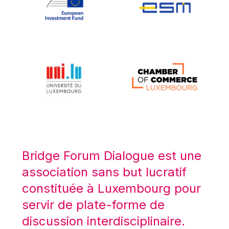
Koen LENAERTS
Lars Heikensten
Laura Kovesi
Luc Frieden
Lucas Papademos
Máire Geoghegan-Quinn
Manolis Mavrommatis
Marc Lemaître
Marcel Zadi Kessy
Mario Centeno
Bridge Forum Dialogue est une
Mario Monti
association sans but lucratif
Maroš ŠEFČOVIČ
constituée à Luxembourg pour
Martin Bailey
servir de plate-forme de
Martine Reicherts
discussion interdisciplinaire.