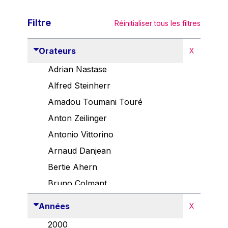
Filtre
Réinitialiser tous les filtres
Orateurs
X
Adrian Nastase
Alfred Steinherr
Amadou Toumani Touré
Anton Zeilinger
Antonio Vittorino
Arnaud Danjean
Bertie Ahern
Bruno Colmant
Carlo Thelen
Années
X
Cem Özdemir
2000