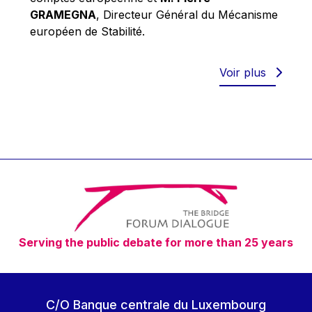
Robert Goebbels
GRAMEGNA
, Directeur Général du Mécanisme
Robert REYNDERS
européen de Stabilité.
Robert WEIDES
Rolf Tarrach
Voir plus
Štefan Füle
Thomas L. Cranfield
Tim Lankester
Timothy Radcliffe
Vaclav Klaus
Vassilios Skouris
Vítor Manuel da Silva Caldeira
Serving the public debate for more than 25 years
Viviane Reding
Walter Hagg
Walter RADERMACHER
C/O Banque centrale du Luxembourg