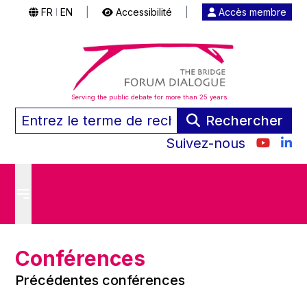
FR
EN
|
Accessibilité
|
Accès membre
|
Serving the public debate for more than 25 years
Rechercher
Suivez-nous
Conférences
Précédentes conférences