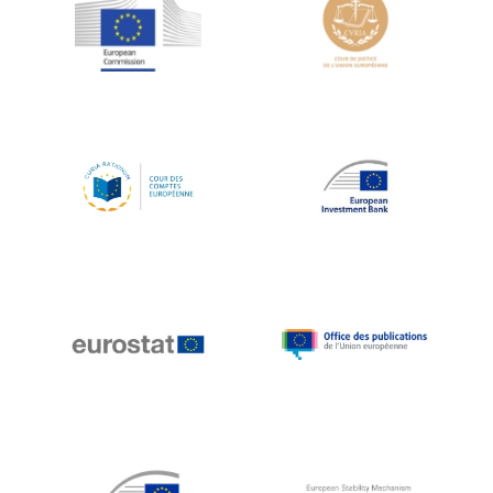
Jean-Louis Schiltz
Jean-Victor Louis
Jens Kreisel
Jeroen Dijsselbloem
Jochen Klucken
Johnny Åkerholm
Joschka Fischer
Juan Manuel Fabra Vallés
Julian Priestley
Karl-Heinz Lambertz
Katharien L.C. Hunt
Kenneth Rogoff
Klaus Regling
Klaus-Heiner Lehne