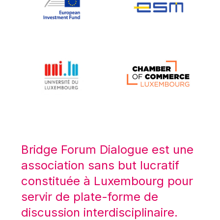
Koen LENAERTS
Lars Heikensten
Laura Kovesi
Luc Frieden
Lucas Papademos
Máire Geoghegan-Quinn
Manolis Mavrommatis
Marc Lemaître
Marcel Zadi Kessy
Mario Centeno
Bridge Forum Dialogue est une
Mario Monti
association sans but lucratif
Maroš ŠEFČOVIČ
constituée à Luxembourg pour
Martin Bailey
servir de plate-forme de
Martine Reicherts
discussion interdisciplinaire.