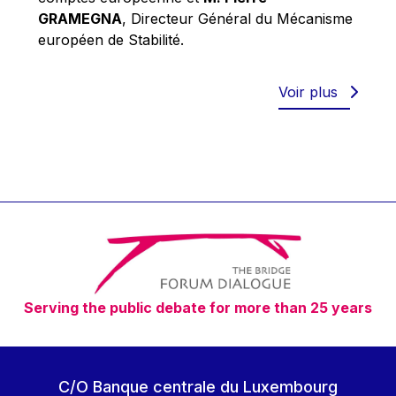
Robert Goebbels
GRAMEGNA
, Directeur Général du Mécanisme
Robert REYNDERS
européen de Stabilité.
Robert WEIDES
Rolf Tarrach
Voir plus
Štefan Füle
Thomas L. Cranfield
Tim Lankester
Timothy Radcliffe
Vaclav Klaus
Vassilios Skouris
Vítor Manuel da Silva Caldeira
Serving the public debate for more than 25 years
Viviane Reding
Walter Hagg
Walter RADERMACHER
C/O Banque centrale du Luxembourg