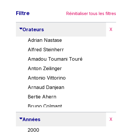
Filtre
Réinitialiser tous les filtres
Orateurs
X
Adrian Nastase
Alfred Steinherr
Amadou Toumani Touré
Anton Zeilinger
Antonio Vittorino
Arnaud Danjean
Bertie Ahern
Bruno Colmant
Carlo Thelen
Années
X
Cem Özdemir
2000