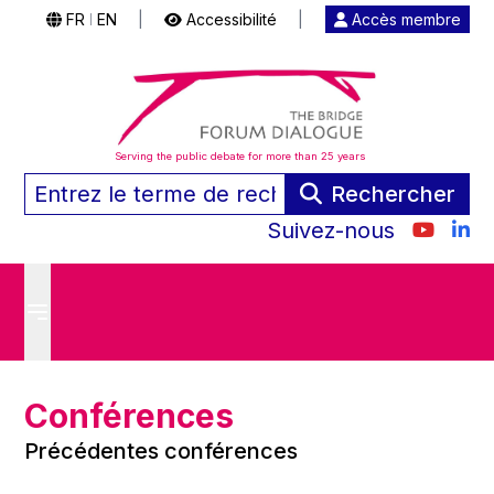
FR
EN
|
Accessibilité
|
Accès membre
|
Serving the public debate for more than 25 years
Rechercher
Suivez-nous
Conférences
Précédentes conférences