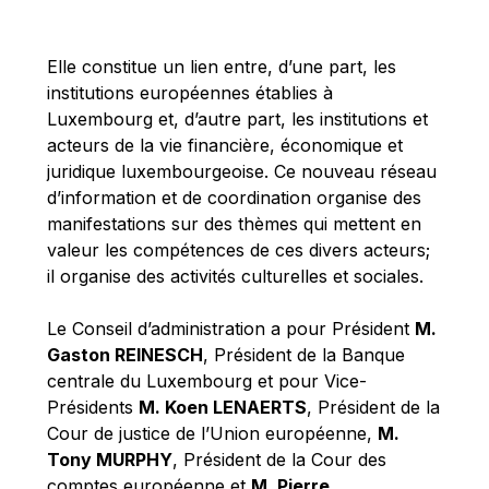
Michael Berry
Michael Palmer
Elle constitue un lien entre, d’une part, les
Michael Sohlman
institutions européennes établies à
Michel Goedert
Luxembourg et, d’autre part, les institutions et
acteurs de la vie financière, économique et
Mireille Delmas-Marty
juridique luxembourgeoise. Ce nouveau réseau
Nobuo Tanaka
d’information et de coordination organise des
Otmar Issing
manifestations sur des thèmes qui mettent en
valeur les compétences de ces divers acteurs;
Paolo Mengozzi
il organise des activités culturelles et sociales.
Paschal Donohoe
Pat Cox
Le Conseil d’administration a pour Président
M.
Gaston REINESCH
, Président de la Banque
Patrizia Nanz
centrale du Luxembourg et pour Vice-
Philippe Maystadt
Présidents
M. Koen LENAERTS
, Président de la
Pierre Gramegna
Cour de justice de l’Union européenne,
M.
Tony MURPHY
, Président de la Cour des
Richard Pelly
comptes européenne et
M. Pierre