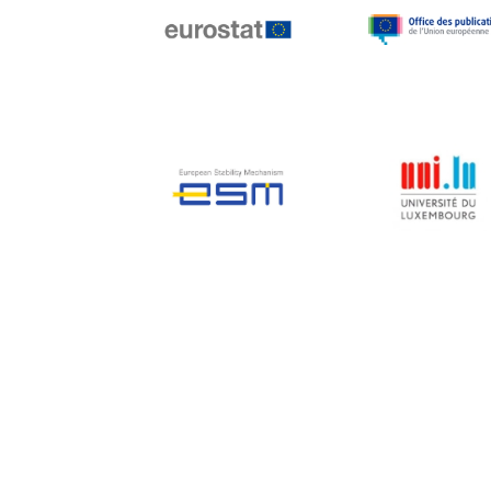
Jean-Louis Biancarelli
Jean-Louis Schiltz
Jean-Victor Louis
Jens Kreisel
Jeroen Dijsselbloem
Jochen Klucken
Johnny Åkerholm
Joschka Fischer
Juan Manuel Fabra
Vallés
Julian Priestley
Karl-Heinz Lambertz
Katharien L.C. Hunt
Kenneth Rogoff