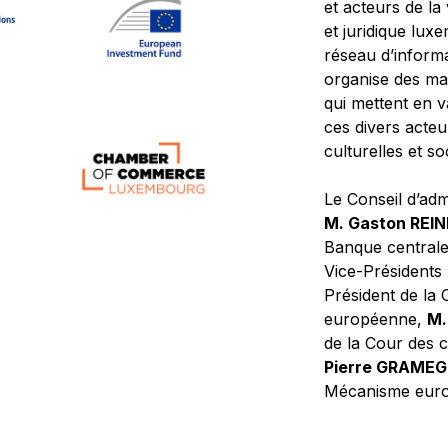
et acteurs de la
et juridique lu
réseau d’informa
organise des ma
qui mettent en 
ces divers acteur
culturelles et so
Le Conseil d’adm
M. Gaston REI
Banque central
Vice-Présidents
Président de la 
européenne,
M.
de la Cour des
Pierre GRAME
Mécanisme europ