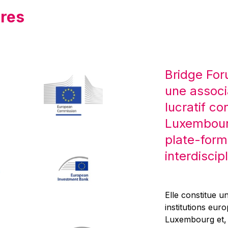
res
Bridge For
une associ
lucratif co
Luxembourg
plate-form
interdiscipl
Elle constitue un
institutions eur
Luxembourg et, d