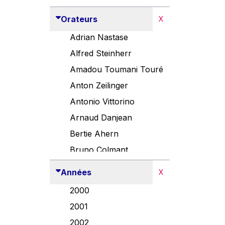
Orateurs
X
Adrian Nastase
Alfred Steinherr
Amadou Toumani Touré
Anton Zeilinger
Antonio Vittorino
Arnaud Danjean
Bertie Ahern
Bruno Colmant
Carlo Thelen
Années
X
Cem Özdemir
2000
Danny Alexander
2001
Désirée Van Boxtel
2002