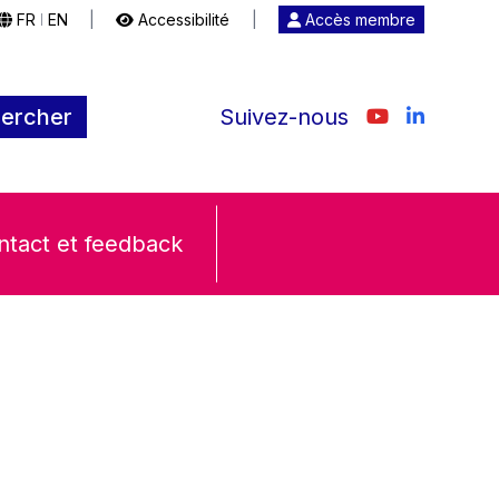
FR
EN
|
Accessibilité
|
Accès membre
|
ercher
Suivez-nous
ntact et feedback