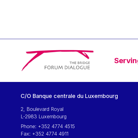
Klaus Regling
Klaus-Heiner Lehne
Koen LENAERTS
Lars Heikensten
Laura Kovesi
Luc Frieden
Servin
Lucas Papademos
Máire Geoghegan-Quinn
Manolis Mavrommatis
Marc Lemaître
C/O Banque centrale du Luxembourg
Marcel Zadi Kessy
Mario Centeno
2, Boulevard Royal
L-2983 Luxembourg
Mario Monti
Phone:
+352 4774 4515
Maroš ŠEFČOVIČ
Fax:
+352 4774 4911