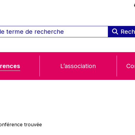
Rech
rences
L’association
Co
nférence trouvée