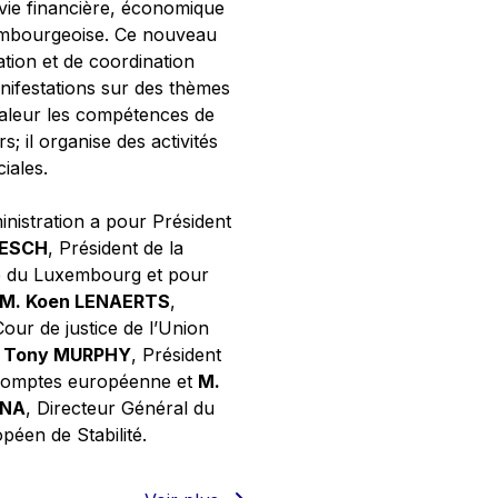
 vie financière, économique
xembourgeoise. Ce nouveau
tion et de coordination
nifestations sur des thèmes
valeur les compétences de
s; il organise des activités
ciales.
inistration a pour Président
NESCH
, Président de la
e du Luxembourg et pour
M. Koen LENAERTS
,
Cour de justice de l’Union
 Tony MURPHY
, Président
 comptes européenne et
M.
GNA
, Directeur Général du
éen de Stabilité.