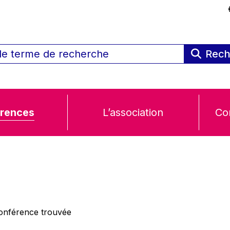
Rech
rences
L’association
Co
nférence trouvée