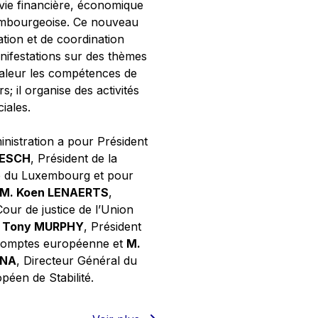
 vie financière, économique
xembourgeoise. Ce nouveau
tion et de coordination
nifestations sur des thèmes
valeur les compétences de
s; il organise des activités
ciales.
inistration a pour Président
NESCH
, Président de la
e du Luxembourg et pour
M. Koen LENAERTS
,
Cour de justice de l’Union
 Tony MURPHY
, Président
 comptes européenne et
M.
GNA
, Directeur Général du
éen de Stabilité.