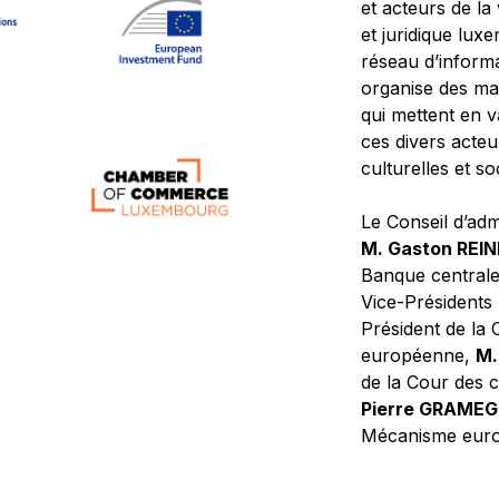
et acteurs de la
et juridique lu
réseau d’informa
organise des ma
qui mettent en 
ces divers acteur
culturelles et so
Le Conseil d’adm
M. Gaston REI
Banque central
Vice-Présidents
Président de la 
européenne,
M.
de la Cour des
Pierre GRAME
Mécanisme europ