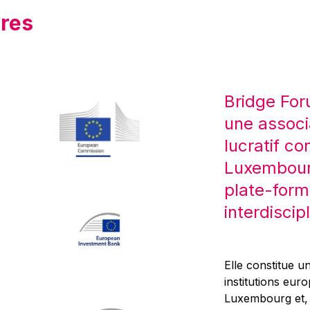
res
Bridge For
une associ
lucratif co
Luxembourg
plate-form
interdiscipl
Elle constitue un
institutions eur
Luxembourg et, d