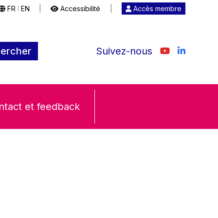
FR
EN
|
Accessibilité
|
Accès membre
|
ercher
Suivez-nous
ntact et feedback