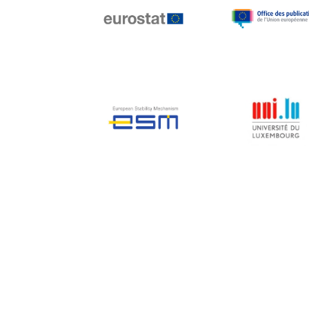
Jean-Louis Biancarelli
Jean-Louis Schiltz
Jean-Victor Louis
Jens Kreisel
Jeroen Dijsselbloem
Jochen Klucken
Johnny Åkerholm
Joschka Fischer
Juan Manuel Fabra
Vallés
Julian Priestley
Karl-Heinz Lambertz
Katharien L.C. Hunt
Kenneth Rogoff