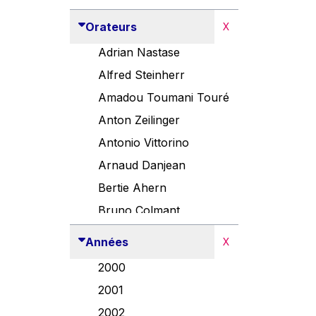
Orateurs
X
Adrian Nastase
Alfred Steinherr
Amadou Toumani Touré
Anton Zeilinger
Antonio Vittorino
Arnaud Danjean
Bertie Ahern
Bruno Colmant
Carlo Thelen
Années
X
Cem Özdemir
2000
Danny Alexander
2001
Désirée Van Boxtel
2002