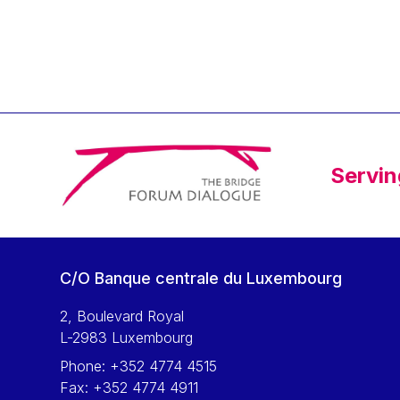
Klaus Regling
Klaus-Heiner Lehne
Koen LENAERTS
Lars Heikensten
Laura Kovesi
Luc Frieden
Servin
Lucas Papademos
Máire Geoghegan-Quinn
Manolis Mavrommatis
Marc Lemaître
C/O Banque centrale du Luxembourg
Marcel Zadi Kessy
Mario Centeno
2, Boulevard Royal
L-2983 Luxembourg
Mario Monti
Phone:
+352 4774 4515
Maroš ŠEFČOVIČ
Fax:
+352 4774 4911