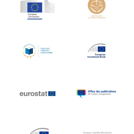
Jean-Louis Schiltz
Jean-Victor Louis
Jens Kreisel
Jeroen Dijsselbloem
Jochen Klucken
Johnny Åkerholm
Joschka Fischer
Juan Manuel Fabra Vallés
Julian Priestley
Karl-Heinz Lambertz
Katharien L.C. Hunt
Kenneth Rogoff
Klaus Regling
Klaus-Heiner Lehne