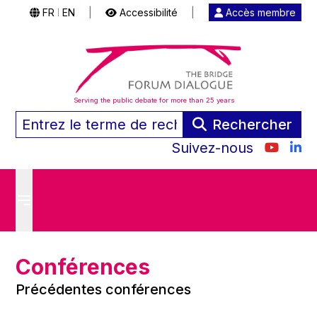
FR
EN
|
Accessibilité
|
Accès membre
|
Serving the public debate for more than 25 years
Rechercher
Suivez-nous
Conférences
Précédentes conférences