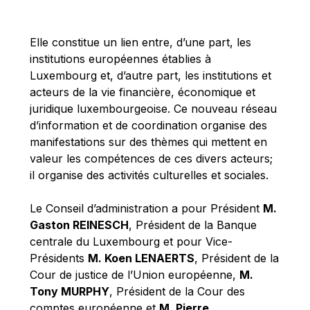
Michael Berry
Michael Palmer
Elle constitue un lien entre, d’une part, les
Michael Sohlman
institutions européennes établies à
Michel Goedert
Luxembourg et, d’autre part, les institutions et
acteurs de la vie financière, économique et
Mireille Delmas-Marty
juridique luxembourgeoise. Ce nouveau réseau
Nobuo Tanaka
d’information et de coordination organise des
Otmar Issing
manifestations sur des thèmes qui mettent en
valeur les compétences de ces divers acteurs;
Paolo Mengozzi
il organise des activités culturelles et sociales.
Paschal Donohoe
Pat Cox
Le Conseil d’administration a pour Président
M.
Gaston REINESCH
, Président de la Banque
Patrizia Nanz
centrale du Luxembourg et pour Vice-
Philippe Maystadt
Présidents
M. Koen LENAERTS
, Président de la
Pierre Gramegna
Cour de justice de l’Union européenne,
M.
Tony MURPHY
, Président de la Cour des
Richard Pelly
comptes européenne et
M. Pierre