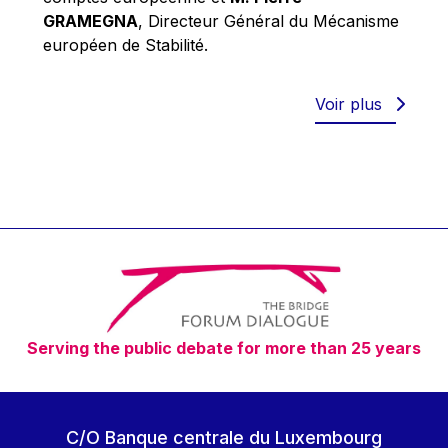
Robert Goebbels
GRAMEGNA
, Directeur Général du Mécanisme
Robert REYNDERS
européen de Stabilité.
Robert WEIDES
Rolf Tarrach
Voir plus
Štefan Füle
Thomas L. Cranfield
Tim Lankester
Timothy Radcliffe
Vaclav Klaus
Vassilios Skouris
Vítor Manuel da Silva Caldeira
Serving the public debate for more than 25 years
Viviane Reding
Walter Hagg
Walter RADERMACHER
C/O Banque centrale du Luxembourg