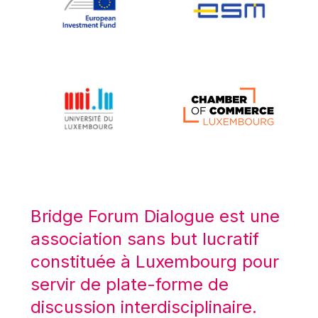
Koen LENAERTS
Lars Heikensten
Laura Kovesi
Luc Frieden
Lucas Papademos
Máire Geoghegan-Quinn
Manolis Mavrommatis
Marc Lemaître
Marcel Zadi Kessy
Mario Centeno
Bridge Forum Dialogue est une
Mario Monti
association sans but lucratif
Maroš ŠEFČOVIČ
constituée à Luxembourg pour
Martin Bailey
servir de plate-forme de
Martine Reicherts
discussion interdisciplinaire.