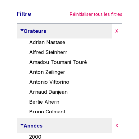
Filtre
Réinitialiser tous les filtres
Orateurs
X
Adrian Nastase
Alfred Steinherr
Amadou Toumani Touré
Anton Zeilinger
Antonio Vittorino
Arnaud Danjean
Bertie Ahern
Bruno Colmant
Carlo Thelen
Années
X
Cem Özdemir
2000