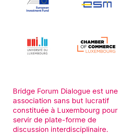
Koen LENAERTS
Lars Heikensten
Laura Kovesi
Luc Frieden
Lucas Papademos
Máire Geoghegan-Quinn
Manolis Mavrommatis
Marc Lemaître
Marcel Zadi Kessy
Mario Centeno
Bridge Forum Dialogue est une
Mario Monti
association sans but lucratif
Maroš ŠEFČOVIČ
constituée à Luxembourg pour
Martin Bailey
servir de plate-forme de
Martine Reicherts
discussion interdisciplinaire.