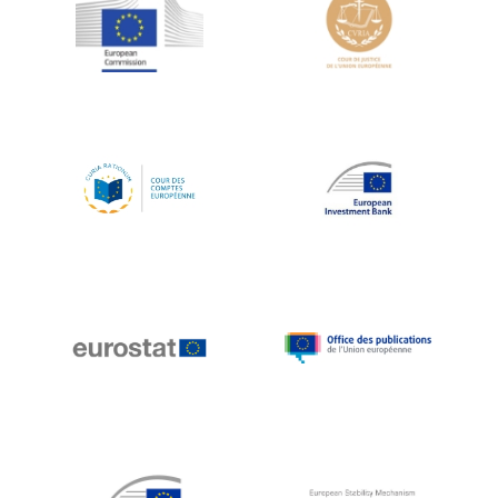
Jean-Louis Schiltz
Jean-Victor Louis
Jens Kreisel
Jeroen Dijsselbloem
Jochen Klucken
Johnny Åkerholm
Joschka Fischer
Juan Manuel Fabra Vallés
Julian Priestley
Karl-Heinz Lambertz
Katharien L.C. Hunt
Kenneth Rogoff
Klaus Regling
Klaus-Heiner Lehne