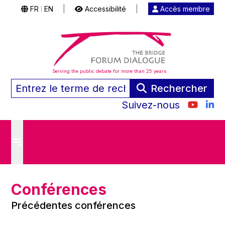
FR
EN
|
Accessibilité
|
Accès membre
|
Serving the public debate for more than 25 years
Rechercher
Suivez-nous
Conférences
Précédentes conférences