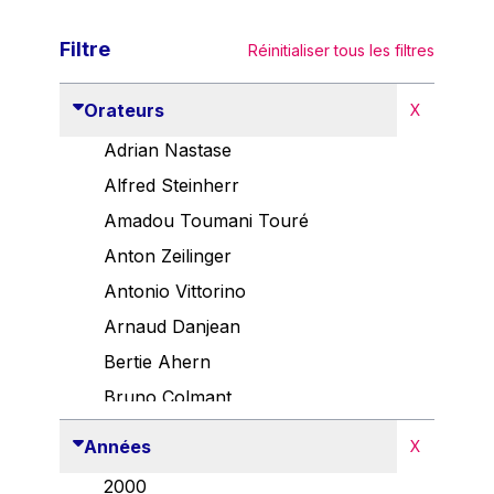
Filtre
Réinitialiser tous les filtres
Orateurs
X
Adrian Nastase
Alfred Steinherr
Amadou Toumani Touré
Anton Zeilinger
Antonio Vittorino
Arnaud Danjean
Bertie Ahern
Bruno Colmant
Carlo Thelen
Années
X
Cem Özdemir
2000