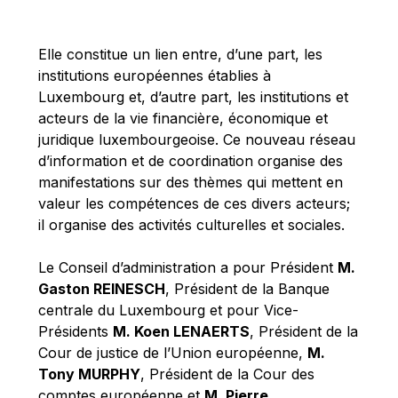
Michael Berry
Michael Palmer
Elle constitue un lien entre, d’une part, les
Michael Sohlman
institutions européennes établies à
Michel Goedert
Luxembourg et, d’autre part, les institutions et
acteurs de la vie financière, économique et
Mireille Delmas-Marty
juridique luxembourgeoise. Ce nouveau réseau
Nobuo Tanaka
d’information et de coordination organise des
Otmar Issing
manifestations sur des thèmes qui mettent en
valeur les compétences de ces divers acteurs;
Paolo Mengozzi
il organise des activités culturelles et sociales.
Paschal Donohoe
Pat Cox
Le Conseil d’administration a pour Président
M.
Gaston REINESCH
, Président de la Banque
Patrizia Nanz
centrale du Luxembourg et pour Vice-
Philippe Maystadt
Présidents
M. Koen LENAERTS
, Président de la
Pierre Gramegna
Cour de justice de l’Union européenne,
M.
Tony MURPHY
, Président de la Cour des
Richard Pelly
comptes européenne et
M. Pierre