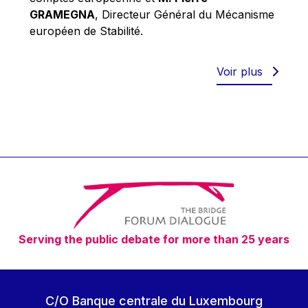
Robert Goebbels
GRAMEGNA
, Directeur Général du Mécanisme
Robert REYNDERS
européen de Stabilité.
Robert WEIDES
Rolf Tarrach
Voir plus
Štefan Füle
Thomas L. Cranfield
Tim Lankester
Timothy Radcliffe
Vaclav Klaus
Vassilios Skouris
Vítor Manuel da Silva Caldeira
Serving the public debate for more than 25 years
Viviane Reding
Walter Hagg
Walter RADERMACHER
C/O Banque centrale du Luxembourg