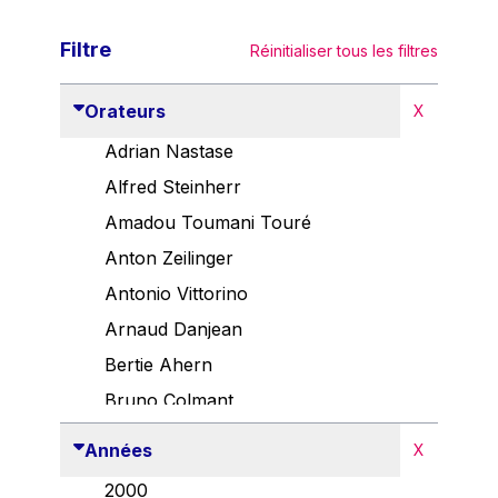
Filtre
Réinitialiser tous les filtres
Orateurs
X
Adrian Nastase
Alfred Steinherr
Amadou Toumani Touré
Anton Zeilinger
Antonio Vittorino
Arnaud Danjean
Bertie Ahern
Bruno Colmant
Carlo Thelen
Années
X
Cem Özdemir
2000