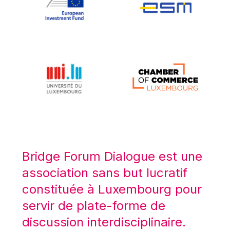
Koen LENAERTS
Lars Heikensten
Laura Kovesi
Luc Frieden
Lucas Papademos
Máire Geoghegan-Quinn
Manolis Mavrommatis
Marc Lemaître
Marcel Zadi Kessy
Mario Centeno
Bridge Forum Dialogue est une
Mario Monti
association sans but lucratif
Maroš ŠEFČOVIČ
constituée à Luxembourg pour
Martin Bailey
servir de plate-forme de
Martine Reicherts
discussion interdisciplinaire.