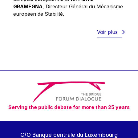
Robert Goebbels
GRAMEGNA
, Directeur Général du Mécanisme
Robert REYNDERS
européen de Stabilité.
Robert WEIDES
Rolf Tarrach
Voir plus
Štefan Füle
Thomas L. Cranfield
Tim Lankester
Timothy Radcliffe
Vaclav Klaus
Vassilios Skouris
Vítor Manuel da Silva Caldeira
Serving the public debate for more than 25 years
Viviane Reding
Walter Hagg
Walter RADERMACHER
C/O Banque centrale du Luxembourg