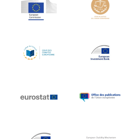
Jean-Louis Schiltz
Jean-Victor Louis
Jens Kreisel
Jeroen Dijsselbloem
Jochen Klucken
Johnny Åkerholm
Joschka Fischer
Juan Manuel Fabra Vallés
Julian Priestley
Karl-Heinz Lambertz
Katharien L.C. Hunt
Kenneth Rogoff
Klaus Regling
Klaus-Heiner Lehne