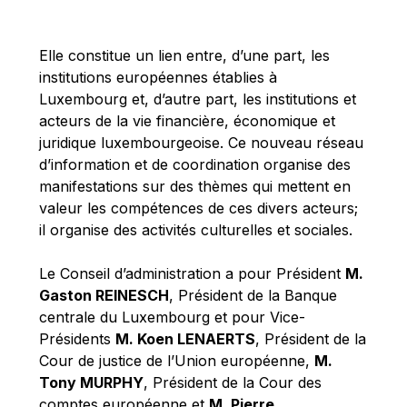
Michael Berry
Michael Palmer
Elle constitue un lien entre, d’une part, les
Michael Sohlman
institutions européennes établies à
Michel Goedert
Luxembourg et, d’autre part, les institutions et
acteurs de la vie financière, économique et
Mireille Delmas-Marty
juridique luxembourgeoise. Ce nouveau réseau
Nobuo Tanaka
d’information et de coordination organise des
Otmar Issing
manifestations sur des thèmes qui mettent en
valeur les compétences de ces divers acteurs;
Paolo Mengozzi
il organise des activités culturelles et sociales.
Paschal Donohoe
Pat Cox
Le Conseil d’administration a pour Président
M.
Gaston REINESCH
, Président de la Banque
Patrizia Nanz
centrale du Luxembourg et pour Vice-
Philippe Maystadt
Présidents
M. Koen LENAERTS
, Président de la
Pierre Gramegna
Cour de justice de l’Union européenne,
M.
Tony MURPHY
, Président de la Cour des
Richard Pelly
comptes européenne et
M. Pierre