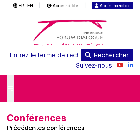
FR
EN
|
Accessibilité
|
Accès membre
|
Serving the public debate for more than 25 years
Rechercher
Suivez-nous
Conférences
Précédentes conférences