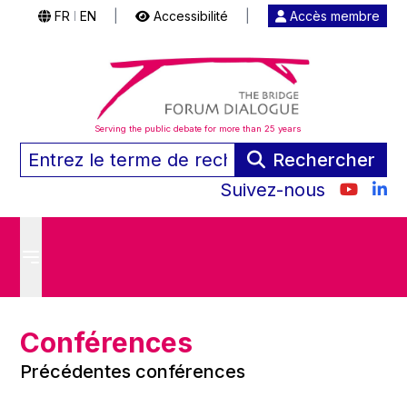
FR
EN
|
Accessibilité
|
Accès membre
|
Serving the public debate for more than 25 years
Rechercher
Suivez-nous
Conférences
Précédentes conférences