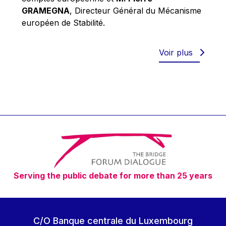
Robert Goebbels
GRAMEGNA
, Directeur Général du Mécanisme
Robert REYNDERS
européen de Stabilité.
Robert WEIDES
Rolf Tarrach
Voir plus
Štefan Füle
Thomas L. Cranfield
Tim Lankester
Timothy Radcliffe
Vaclav Klaus
Vassilios Skouris
Vítor Manuel da Silva Caldeira
Serving the public debate for more than 25 years
Viviane Reding
Walter Hagg
Walter RADERMACHER
C/O Banque centrale du Luxembourg