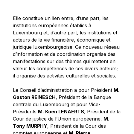
Michael Berry
Michael Palmer
Elle constitue un lien entre, d’une part, les
Michael Sohlman
institutions européennes établies à
Michel Goedert
Luxembourg et, d’autre part, les institutions et
acteurs de la vie financière, économique et
Mireille Delmas-Marty
juridique luxembourgeoise. Ce nouveau réseau
Nobuo Tanaka
d’information et de coordination organise des
Otmar Issing
manifestations sur des thèmes qui mettent en
valeur les compétences de ces divers acteurs;
Paolo Mengozzi
il organise des activités culturelles et sociales.
Paschal Donohoe
Pat Cox
Le Conseil d’administration a pour Président
M.
Gaston REINESCH
, Président de la Banque
Patrizia Nanz
centrale du Luxembourg et pour Vice-
Philippe Maystadt
Présidents
M. Koen LENAERTS
, Président de la
Pierre Gramegna
Cour de justice de l’Union européenne,
M.
Tony MURPHY
, Président de la Cour des
Richard Pelly
comptes européenne et
M. Pierre