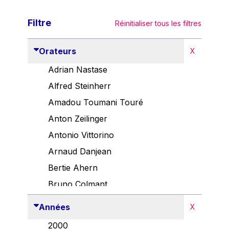
Filtre
Réinitialiser tous les filtres
Orateurs
X
Adrian Nastase
Alfred Steinherr
Amadou Toumani Touré
Anton Zeilinger
Antonio Vittorino
Arnaud Danjean
Bertie Ahern
Bruno Colmant
Carlo Thelen
Années
X
Cem Özdemir
2000