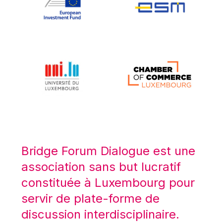
Koen LENAERTS
Lars Heikensten
Laura Kovesi
Luc Frieden
Lucas Papademos
Máire Geoghegan-Quinn
Manolis Mavrommatis
Marc Lemaître
Marcel Zadi Kessy
Mario Centeno
Bridge Forum Dialogue est une
Mario Monti
association sans but lucratif
Maroš ŠEFČOVIČ
constituée à Luxembourg pour
Martin Bailey
servir de plate-forme de
Martine Reicherts
discussion interdisciplinaire.