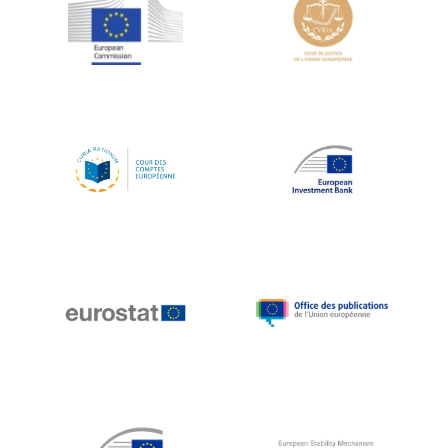
Jean-Louis Schiltz
Jean-Victor Louis
Jens Kreisel
Jeroen Dijsselbloem
Jochen Klucken
Johnny Åkerholm
Joschka Fischer
Juan Manuel Fabra Vallés
Julian Priestley
Karl-Heinz Lambertz
Katharien L.C. Hunt
Kenneth Rogoff
Klaus Regling
Klaus-Heiner Lehne